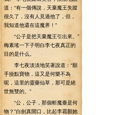
道：“有一個傳說，天棄魔王失蹤
很久了，沒有人見過他了，但，
我知道他還在這魔界！”
“公子是把天棄魔王引出來。”
梅素瑤一下子明白李七夜真正的
目的是什么。
李七夜淡淡地笑著說道：“順
手撿點寶物，這又是何樂不為
呢，這里的靈藥仙草，那可是絕
世無雙的。”
“公，公子，那個斬魔臺是何
物？”白劍真開口，比起李霜顏她