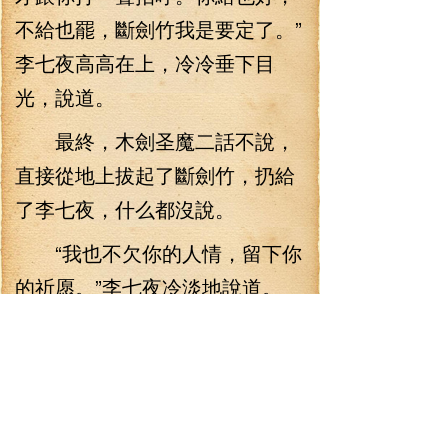
不給也罷，斷劍竹我是要定了。”
李七夜高高在上，冷冷垂下目
光，說道。
最終，木劍圣魔二話不說，
直接從地上拔起了斷劍竹，扔給
了李七夜，什么都沒說。
“我也不欠你的人情，留下你
的祈愿。”李七夜冷淡地說道。
木劍圣魔猶豫了一下，最終
銘下了自己的祈愿，然后他轉身
就走，眨眼之間消失在了天邊。
等完全可以確定木劍圣魔真