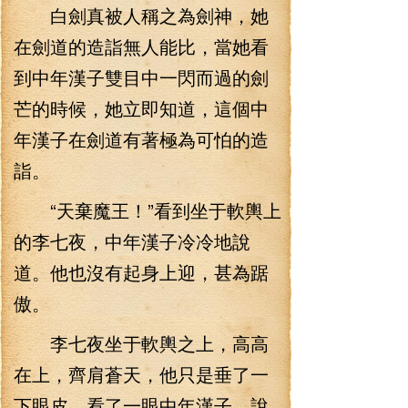
白劍真被人稱之為劍神，她
在劍道的造詣無人能比，當她看
到中年漢子雙目中一閃而過的劍
芒的時候，她立即知道，這個中
年漢子在劍道有著極為可怕的造
詣。
“天棄魔王！”看到坐于軟輿上
的李七夜，中年漢子冷冷地說
道。他也沒有起身上迎，甚為踞
傲。
李七夜坐于軟輿之上，高高
在上，齊肩蒼天，他只是垂了一
下眼皮，看了一眼中年漢子，說