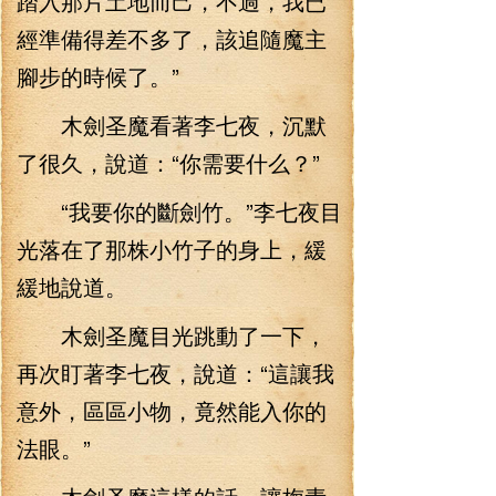
踏入那片土地而己，不過，我已
經準備得差不多了，該追隨魔主
腳步的時候了。”
木劍圣魔看著李七夜，沉默
了很久，說道：“你需要什么？”
“我要你的斷劍竹。”李七夜目
光落在了那株小竹子的身上，緩
緩地說道。
木劍圣魔目光跳動了一下，
再次盯著李七夜，說道：“這讓我
意外，區區小物，竟然能入你的
法眼。”