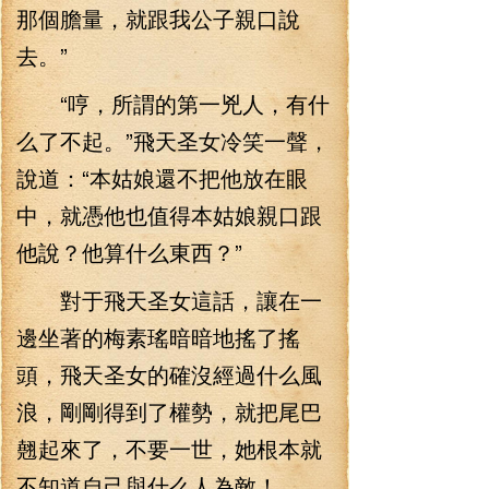
那個膽量，就跟我公子親口說
去。”
“哼，所謂的第一兇人，有什
么了不起。”飛天圣女冷笑一聲，
說道：“本姑娘還不把他放在眼
中，就憑他也值得本姑娘親口跟
他說？他算什么東西？”
對于飛天圣女這話，讓在一
邊坐著的梅素瑤暗暗地搖了搖
頭，飛天圣女的確沒經過什么風
浪，剛剛得到了權勢，就把尾巴
翹起來了，不要一世，她根本就
不知道自己與什么人為敵！