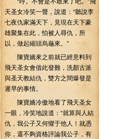
“哼。不會是不敢來了吧。”飛
天圣女冷笑一聲，說道：“聽說李
七夜仇家滿天下，見現在天下豪
雄聚集在此，怕被人尋仇，所
以，做起縮頭烏龜來。”
陳寶嬌來之前就已經意料到
飛天圣女會借此發難，洗顏古派
與圣天教結仇，雙方之間爆發是
遲早的事情。
陳寶嬌冷傲地看了飛天圣女
一眼，冷笑地說道：“就算與人結
仇，我公子又何懼于他人！就憑
你，還不夠資格評論我公子，有