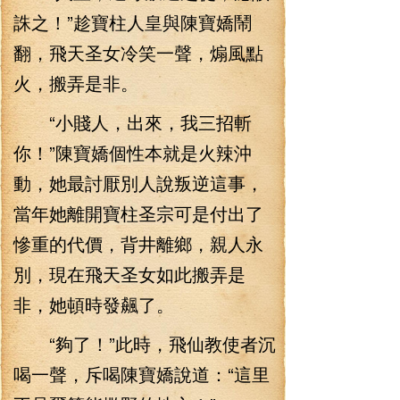
誅之！”趁寶柱人皇與陳寶嬌鬧
翻，飛天圣女冷笑一聲，煽風點
火，搬弄是非。
“小賤人，出來，我三招斬
你！”陳寶嬌個性本就是火辣沖
動，她最討厭別人說叛逆這事，
當年她離開寶柱圣宗可是付出了
慘重的代價，背井離鄉，親人永
別，現在飛天圣女如此搬弄是
非，她頓時發飆了。
“夠了！”此時，飛仙教使者沉
喝一聲，斥喝陳寶嬌說道：“這里