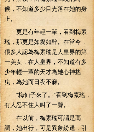
候，不知道多少目光落在她的身
上。
更是有年輕一輩，看到梅素
瑤，那更是如癡如醉。在當今，
很多人認為梅素瑤是人皇界的第
一美女，在人皇界，不知道有多
少年輕一輩的天才為她心神搖
曳，為她而日夜不寐。
“梅仙子來了。”看到梅素瑤，
有人忍不住大叫了一聲。
在以前，梅素瑤可謂是高
調，她出行，可是異象紛逞，引