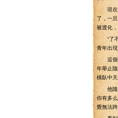
現在，
了，一旦
被渡化，
“了不
青年出現
這個青
年舉止隨
橫臥中天
他隨隨
你有多么
覺無法跨