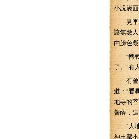
小說滿面
見李七
讓無數人
由臉色凝
“轉戰
了。”有
有曾經
道：“看
地寺的菩
菩薩，這
“大地
神王都不