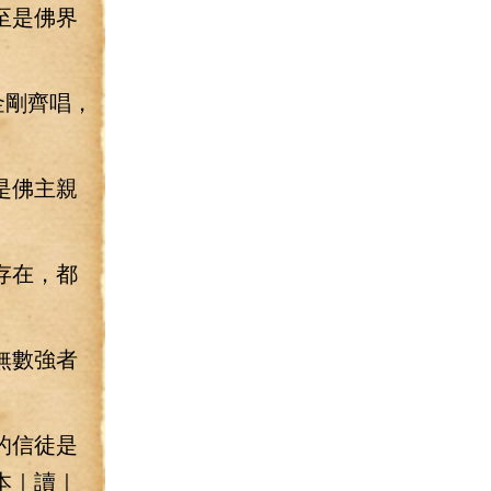
至是佛界
金剛齊唱，
是佛主親
存在，都
無數強者
的信徒是
本｜讀｜