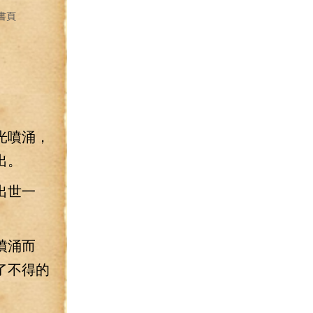
書頁
光噴涌，
出。
出世一
噴涌而
了不得的