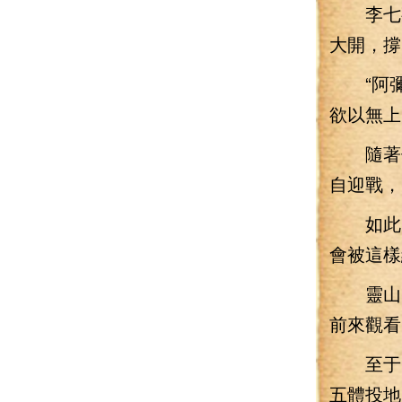
李七夜
大開，撐
“阿彌
欲以無上
隨著佛
自迎戰，
如此的
會被這樣
靈山出
前來觀看
至于靈
五體投地