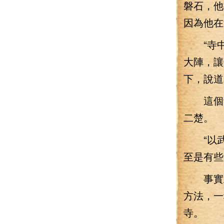
磐石，他
因為他在
“寺中
大陣，讓
下，說道
這個青
二楚。
“以武
至是有些
事實上
方法，一
寺。