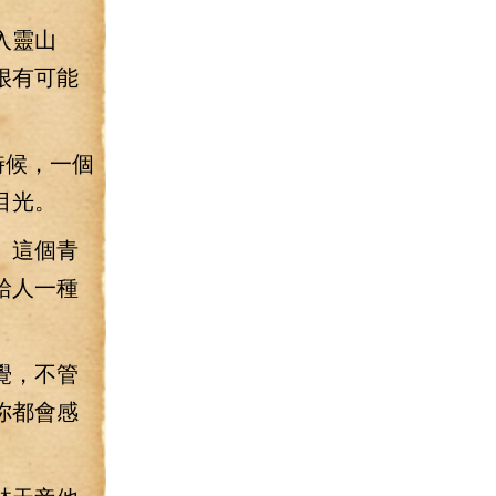
入靈山
很有可能
時候，一個
目光。
。這個青
給人一種
覺，不管
你都會感