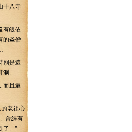
山十八寺
沒有皈依
有的圣僧
…
特別是這
可測。
，而且還
久的老祖心
。曾經有
了。”