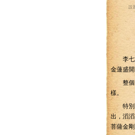
設
李七夜
金蓮盛開
整個靈
樣。
特別是
出，滔滔
菩薩金剛