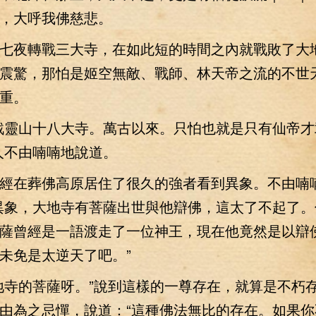
，大呼我佛慈悲。
夜轉戰三大寺，在如此短的時間之內就戰敗了大
震驚，那怕是姬空無敵、戰師、林天帝之流的不世
重。
靈山十八大寺。萬古以來。只怕也就是只有仙帝才
人不由喃喃地說道。
在葬佛高原居住了很久的強者看到異象。不由喃
異象，大地寺有菩薩出世與他辯佛，這太了不起了。
薩曾經是一語渡走了一位神王，現在他竟然是以辯
未免是太逆天了吧。”
寺的菩薩呀。”說到這樣的一尊存在，就算是不朽
由為之忌憚，說道：“這種佛法無比的存在。如果你