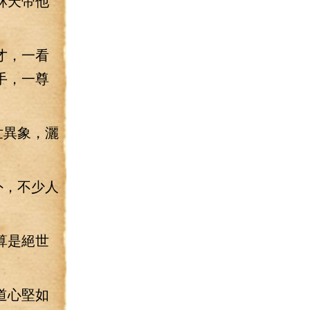
林天帝他
才，一看
手，一尊
世異象，灑
外，不少人
算是絕世
道心堅如