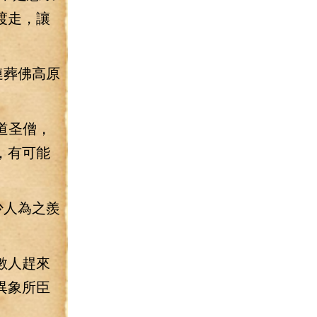
渡走，讓
連葬佛高原
道圣僧，
，有可能
少人為之羨
數人趕來
異象所臣