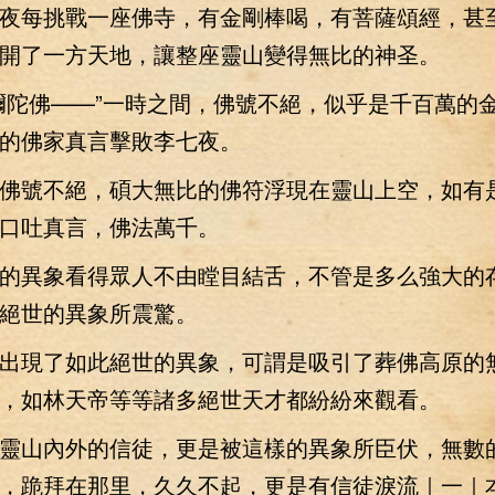
每挑戰一座佛寺，有金剛棒喝，有菩薩頌經，甚
開了一方天地，讓整座靈山變得無比的神圣。
陀佛——”一時之間，佛號不絕，似乎是千百萬的
的佛家真言擊敗李七夜。
號不絕，碩大無比的佛符浮現在靈山上空，如有
口吐真言，佛法萬千。
異象看得眾人不由瞠目結舌，不管是多么強大的
絕世的異象所震驚。
現了如此絕世的異象，可謂是吸引了葬佛高原的
，如林天帝等等諸多絕世天才都紛紛來觀看。
山內外的信徒，更是被這樣的異象所臣伏，無數
，跪拜在那里，久久不起，更是有信徒淚流｜一｜