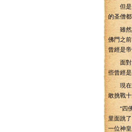
但是，
的圣僧都
雖然說
佛門之前
曾經是帝
面對這
些曾經是
現在這
敢挑戰十
“四佛
里面跳了
一位神皇