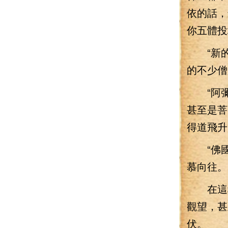
依的話，
你五體投
“新的
的不少僧
“阿彌陀
甚至是菩
得道飛升
“佛國
慕向往。
在這種
觀望，甚
伏。