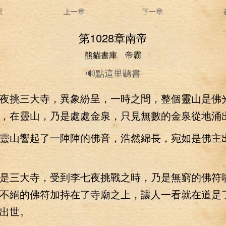
置
上一章
下一章
第1028章南帝
熊貓書庫 帝霸
🔊點這里聽書
挑三大寺，異象紛呈，一時之間，整個靈山是佛
，在靈山，乃是處處金泉，只見無數的金泉從地涌
山響起了一陣陣的佛音，浩然綿長，宛如是佛主
三大寺，受到李七夜挑戰之時，乃是無窮的佛符
不絕的佛符加持在了寺廟之上，讓人一看就在道是
出世。