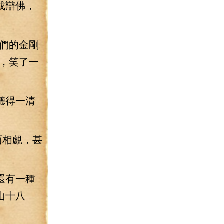
或辯佛，
們的金剛
，笑了一
聽得一清
面相覷，甚
還有一種
山十八