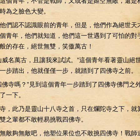
個青年，不管是戰師，又或者是姬空無敵，還是
時為之臉色大變。
們認不認識眼前的青年，但是，他們作為絕世天
個青年，他們就知道，他們這一世遇到了可怕的對
般的存在，絕世無雙，笑傲萬古！
威名萬古，且讓我來試試。”這個青年看著靈山絕
一步踏出，他就僅僅一步，就踏到了四佛寺之前。
佛寺嗎？”見到這個青年一步踏到了四佛寺佛門之
了一下。
，此乃是靈山十八寺之首，只在爛陀寺之下，就
雙之輩都不敢輕易挑戰四佛寺。
敵夠無敵吧，他塑位果位也不敢挑四佛寺！戰師