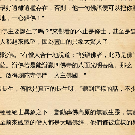
最好遠離這種存在，否則，他一句佛語便可以把你
地，一心歸佛！”
佛主要誕生了嗎？”來觀看的不止是修士，甚至是
人都趕來觀望，因為靈山的異象太驚人了。
佛。”有僧人合什地說道：“能辯佛者，此乃是佛
薩。辯佛若是能辯贏四佛寺的八面光明菩薩。那么
。啟得爛陀寺佛門，入主佛國。”
長生，傳說是真正的長生呀。”聽到這樣的話，不
種絕世異象之下，驚動葬佛高原的無數生靈，無
至前來觀望的僧人都是大唱佛經，他們都被這樣的