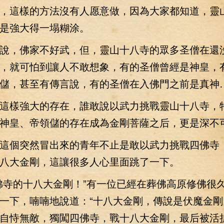
這樣的方法沒有人愿意做，因為大家都知道，靈
是強大得一塌糊涂。
，佛家不好武，但，靈山十八寺的眾多圣僧在還
，就可怕到讓人不敢想象，有的圣僧曾經是神皇，
儲，甚至有傳言說，有的圣僧在入佛門之前是真神
樣強大的存在，誰敢說以武力挑戰靈山十八寺，
神皇、帝領儲的存在成為金剛菩薩之后，更是深不
個突然冒出來的青年不止是敢以武力挑戰四佛寺
八大金剛，這讓很多人心里面跳了一下。
寺的十八大金剛！”有一位已經在葬佛高原修佛很
一下，喃喃地說道：“十八大金剛，傳說是伏魔金剛
自恃無敵，獨闖四佛寺，戰十八大金剛，最后被活捉