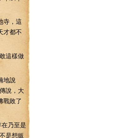
地寺，這
天才都不
敢這樣做
喃地說
傳說，大
佛戰敗了
存在乃至是
不是想皈