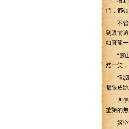
看到這
們，都頓
不管他
到眼前這
如真龍一
“靈山
然一笑，
“戰四
都眼皮跳
四佛寺
驚艷的無
姬空無