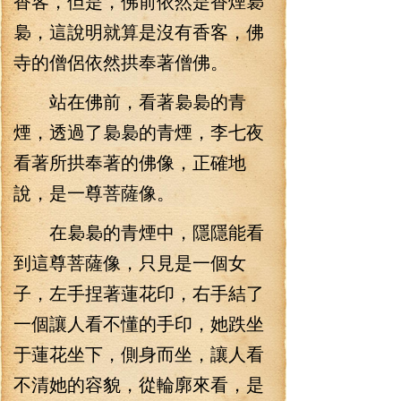
香客，但是，佛前依然是香煙裊
裊，這說明就算是沒有香客，佛
寺的僧侶依然拱奉著僧佛。
站在佛前，看著裊裊的青
煙，透過了裊裊的青煙，李七夜
看著所拱奉著的佛像，正確地
說，是一尊菩薩像。
在裊裊的青煙中，隱隱能看
到這尊菩薩像，只見是一個女
子，左手捏著蓮花印，右手結了
一個讓人看不懂的手印，她跌坐
于蓮花坐下，側身而坐，讓人看
不清她的容貌，從輪廓來看，是