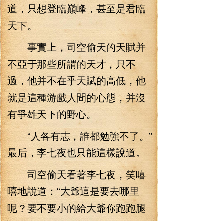
道，只想登臨巔峰，甚至是君臨
天下。
事實上，司空偷天的天賦并
不亞于那些所謂的天才，只不
過，他并不在乎天賦的高低，他
就是這種游戲人間的心態，并沒
有爭雄天下的野心。
“人各有志，誰都勉強不了。”
最后，李七夜也只能這樣說道。
司空偷天看著李七夜，笑嘻
嘻地說道：“大爺這是要去哪里
呢？要不要小的給大爺你跑跑腿