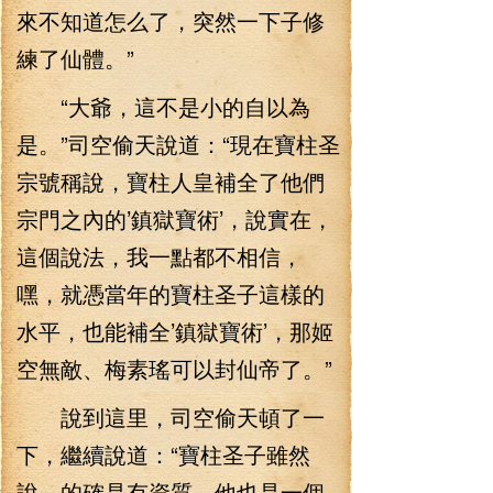
來不知道怎么了，突然一下子修
練了仙體。”
“大爺，這不是小的自以為
是。”司空偷天說道：“現在寶柱圣
宗號稱說，寶柱人皇補全了他們
宗門之內的’鎮獄寶術’，說實在，
這個說法，我一點都不相信，
嘿，就憑當年的寶柱圣子這樣的
水平，也能補全’鎮獄寶術’，那姬
空無敵、梅素瑤可以封仙帝了。”
說到這里，司空偷天頓了一
下，繼續說道：“寶柱圣子雖然
說，的確是有資質，他也是一個