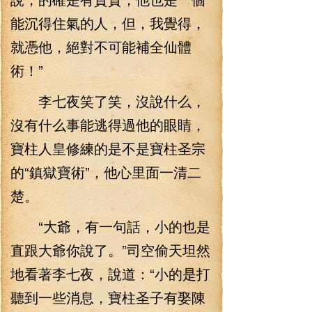
能沉得住氣的人，但，我覺得，
就憑他，絕對不可能補全仙體
術！”
李七夜笑了笑，沒說什么，
沒有什么事能逃得過他的眼睛，
寶柱人皇修練的是不是寶柱圣宗
的“鎮獄寶術”，他心里面一清二
楚。
“大爺，有一句話，小的也是
直跟大爺你說了。”司空偷天坦然
地看著李七夜，說道：“小的是打
聽到一些消息，寶柱圣子有娶陳