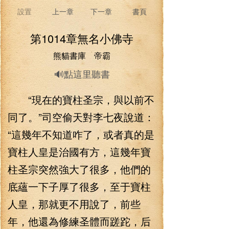
設置
上一章
下一章
書頁
第1014章無名小佛寺
熊貓書庫 帝霸
🔊點這里聽書
“現在的寶柱圣宗，與以前不
同了。”司空偷天對李七夜說道：
“這幾年不知道咋了，或者真的是
寶柱人皇是治國有方，這幾年寶
柱圣宗突然強大了很多，他們的
底蘊一下子厚了很多，至于寶柱
人皇，那就更不用說了，前些
年，他還為修練圣體而蹉跎，后