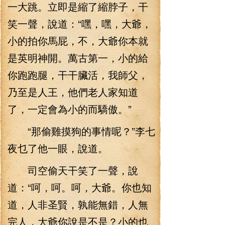
一大跳。立即是縮了縮脖子，干
笑一聲，說道：“嘿，嘿，大爺，
小的拍你馬屁，不，大爺你本就
是英明神開。萬古第一，小的給
你跑跑腿，干干臟活，我師父，
乃至是人王，他們老人家知道
了，一定會為小的而驕傲。”
“那偷雞摸狗的事情呢？”李七
夜乜了他一眼，說道。
司空偷天干笑了一聲，說
道：“呵，呵。呵，大爺。你也知
道，人非圣賢，孰能無錯，人無
完人，大爺你說是不是？小的也