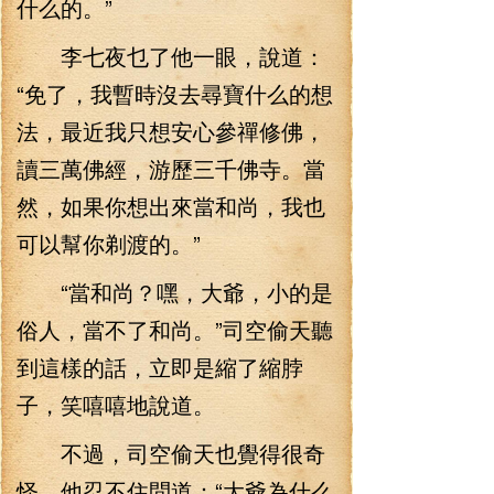
什么的。”
李七夜乜了他一眼，說道：
“免了，我暫時沒去尋寶什么的想
法，最近我只想安心參禪修佛，
讀三萬佛經，游歷三千佛寺。當
然，如果你想出來當和尚，我也
可以幫你剃渡的。”
“當和尚？嘿，大爺，小的是
俗人，當不了和尚。”司空偷天聽
到這樣的話，立即是縮了縮脖
子，笑嘻嘻地說道。
不過，司空偷天也覺得很奇
怪，他忍不住問道：“大爺為什么