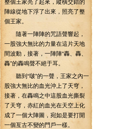
整個王家亮了起來，縱橫交錯的
陣線從地下浮了出來，照亮了整
個王家。
隨著一陣陣的咒語聲響起，
一股強大無比的力量在這片天地
間波動，接著，一陣陣“轟、轟、
轟”的轟鳴聲不絕于耳。
聽到“啵”的一聲，王家之內一
股強大無比的血光沖上了天穹，
接著，在轟鳴之中這股血光撕裂
了天穹，赤紅的血光在天空上化
成了一個大陣圖，宛如是要打開
一個亙古不變的門戶一樣。