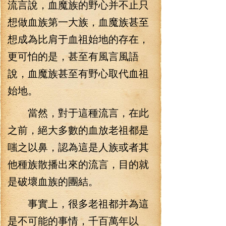
流言說，血魔族的野心并不止只
想做血族第一大族，血魔族甚至
想成為比肩于血祖始地的存在，
更可怕的是，甚至有風言風語
說，血魔族甚至有野心取代血祖
始地。
當然，對于這種流言，在此
之前，絕大多數的血放老祖都是
嗤之以鼻，認為這是人族或者其
他種族散播出來的流言，目的就
是破壞血族的團結。
事實上，很多老祖都并為這
是不可能的事情，千百萬年以