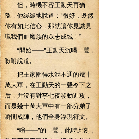
但，時機不容王動天再猶
豫，他緩緩地說道：“很好，既然
你有如此信心，那就讓你見識見
識我們血魔族的眾志成城！”
“開始——”王動天沉喝一聲，
吩咐說道。
把王家圍得水泄不通的幾十
萬大軍，在王動天的一聲令下之
后，并沒有對李七夜發動進攻，
而是幾十萬大軍中有一部分弟子
瞬間成陣，他們全身浮現符文。
“嗡——”的一聲，此時此刻，