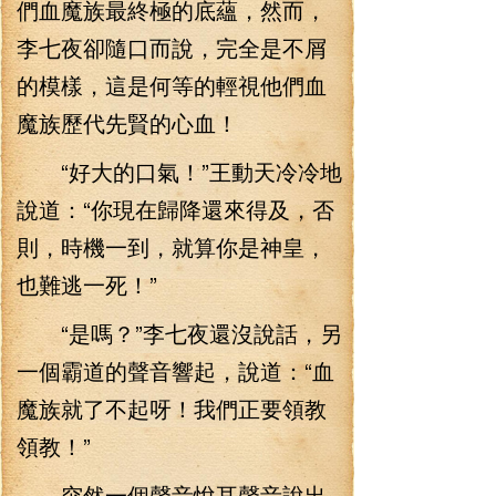
們血魔族最終極的底蘊，然而，
李七夜卻隨口而說，完全是不屑
的模樣，這是何等的輕視他們血
魔族歷代先賢的心血！
“好大的口氣！”王動天冷冷地
說道：“你現在歸降還來得及，否
則，時機一到，就算你是神皇，
也難逃一死！”
“是嗎？”李七夜還沒說話，另
一個霸道的聲音響起，說道：“血
魔族就了不起呀！我們正要領教
領教！”
突然一個聲音悅耳聲音說出