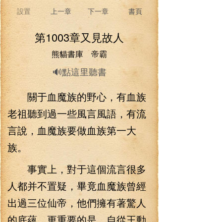
設置
上一章
下一章
書頁
第1003章又見故人
熊貓書庫 帝霸
🔊點這里聽書
關于血魔族的野心，有血族
老祖聽到過一些風言風語，有流
言說，血魔族要做血族第一大
族。
事實上，對于這個流言很多
人都并不置疑，畢竟血魔族曾經
出過三位仙帝，他們擁有著驚人
的底蘊，更重要的是，自從王動