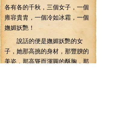
各有各的千秋，三個女子，一個
雍容貴胄，一個冷如冰霜，一個
嫵媚妖艷！
說話的便是嫵媚妖艷的女
子，她那高挑的身材，那豐腴的
美姿，那高聳而渾圓的酥胸，那
嫵媚入骨的容顏，無不讓人神魂
顛倒。
不少人看到眼前這三位女
子，簡直就是一下子被吸引住
了，三位絕世美女，不管是走到
哪里都會吸引目光。