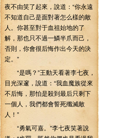
夜不由笑了起來，說道：“你永遠
不知道自己是面對著怎么樣的敵
人。你甚至對于血祖始地的了
解，那也只不過一鱗半爪而己，
否則，你會很后悔作出今天的決
定。”
“是嗎？”王動天看著李七夜，
目光深邃，說道：“我血魔族從來
不后悔，那怕是殺到最后只剩下
一個人，我們都會誓死殲滅敵
人！”
“勇氣可嘉。”李七夜笑著說