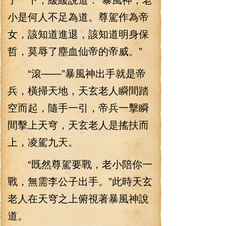
小是何人不足為道。尊駕作為帝
女，該知道進退，該知道明身保
哲，莫辱了塵血仙帝的帝威。”
“滾——”暴風神出手就是帝
兵，橫掃天地，天玄老人瞬間踏
空而起，隨手一引，帝兵一擊瞬
間擊上天穹，天玄老人是搖扶而
上，凌駕九天。
“既然尊駕要戰，老小陪你一
戰，無需李公子出手。”此時天玄
老人在天穹之上俯視著暴風神說
道。