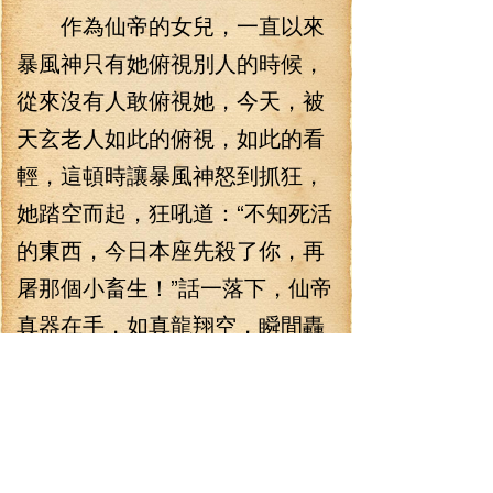
作為仙帝的女兒，一直以來
暴風神只有她俯視別人的時候，
從來沒有人敢俯視她，今天，被
天玄老人如此的俯視，如此的看
輕，這頓時讓暴風神怒到抓狂，
她踏空而起，狂吼道：“不知死活
的東西，今日本座先殺了你，再
屠那個小畜生！”話一落下，仙帝
真器在手，如真龍翔空，瞬間轟
殺上了天空。
天玄老人如鶴舞九天，以不
可思議的步伐躲過了暴風神的仙
帝真器，赤手直取暴風神，“砰”的