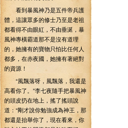
看到暴風神乃是五件帝兵護
體，這讓眾多的修士乃至是老祖
都看得不由眼紅，不由垂涎，暴
風神專橫霸道那不是沒有道理
的，她擁有的寶物只怕比任何人
都多，在赤夜國，她擁有著絕對
的資源！
“風飄落呀，風飄落，我還是
高看你了。”李七夜隨手把暴風神
的頭皮扔在地上，搖了搖頭說
道：“剛才說你勉強成為神王，那
都還是抬舉你了，現在看來，你