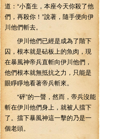
道：“小畜生，本座今天你殺了他
們，再殺你！”說著，隨手便向伊
川他們斬去。
伊川他們已經是成為了階下
囚，根本就是砧板上的魚肉，現
在暴風神帝兵直斬向伊川他們，
他們根本就無抵抗之力，只能是
眼睜睜地看著帝兵斬來。
“砰”的一聲，然而，帝兵沒能
斬在伊川他們身上，就被人擋下
了。擋下暴風神這一擊的乃是一
個老頭。