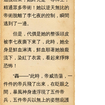
精通眾多帝術！她以逆天無比的
帝術脫離了李七夜的控制，瞬間
逃到了一邊。
但是，代價是她的整張頭皮
被李七夜撕下來了，此時，她全
身是鮮血淋漓，鮮血順著她臉龐
流下，染紅了衣裳，看起來猙獰
恐怖！
“轟——”此時，帝威浩蕩，一
件件的帝兵飛了出來，在眨眼之
間，暴風神身邊浮現了五件帝
兵，五件帝兵以無上的姿態庇護