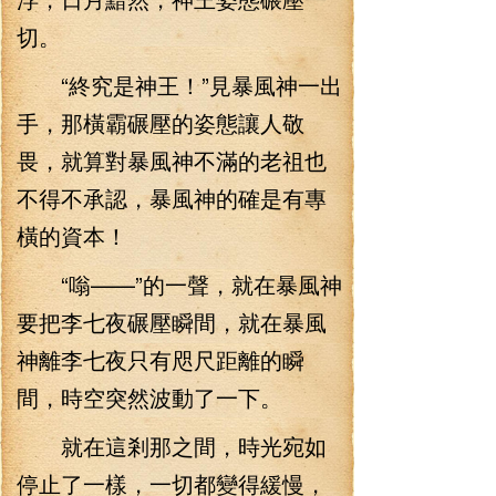
切。
“終究是神王！”見暴風神一出
手，那橫霸碾壓的姿態讓人敬
畏，就算對暴風神不滿的老祖也
不得不承認，暴風神的確是有專
橫的資本！
“嗡——”的一聲，就在暴風神
要把李七夜碾壓瞬間，就在暴風
神離李七夜只有咫尺距離的瞬
間，時空突然波動了一下。
就在這剎那之間，時光宛如
停止了一樣，一切都變得緩慢，