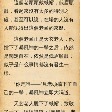
這個老頭頭戴紙帽，低眉順
眼，看起來沒有太多的特別之
處，甚至可以說，在場的人沒有
人能認得出這個老頭的來歷。
這個老頭正是天玄老人，他
擋下了暴風神的一擊之后，依然
是閑定自在，依然是低眉順眼，
似乎是什么事情都沒有發生一
樣。
“你是誰——”見老頭擋下了自
己的一擊，暴風神立即大喝道。
天玄老人脫下了紙帽，致敬
了一下，緩緩說道：“暴風神，老