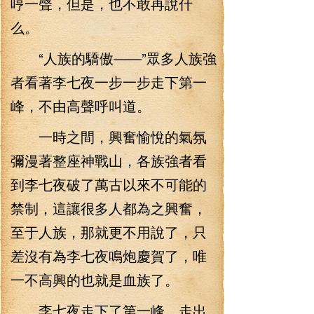
哼一聲，但是，也不敢再說什
么。
“人族的驕傲——”眾多人族強
者看著李七夜一步一步走下第一
峰，不由高聲呼叫道。
一時之間，興奮愉悅的氣氛
彌漫著整座神戰山，各族強者看
到李七夜破了萬古以來不可能的
禁制，這讓很多人都為之興奮，
至于人族，那就更不用說了，只
差沒有為李七夜鳴炮慶賀了，唯
一不高興的也就是血族了。
李七夜走下了第一峰，走出