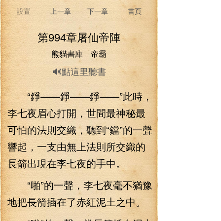
設置
上一章
下一章
書頁
第994章屠仙帝陣
熊貓書庫 帝霸
🔊點這里聽書
“錚——錚——錚——”此時，
李七夜眉心打開，世間最神秘最
可怕的法則交織，聽到“鐺”的一聲
響起，一支由無上法則所交織的
長箭出現在李七夜的手中。
“啪”的一聲，李七夜毫不猶豫
地把長箭插在了赤紅泥土之中。