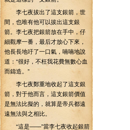
李七夜拔出了這支銀箭，世
間，也唯有他可以拔出這支銀
箭。李七夜把銀箭放在手中，仔
細觀摩一番，最后才放心下來，
他長長地吁了一口氣，喃喃地說
道：“很好，不枉我花費無數心血
而鑄造。”
李七夜鄭重地收起了這支銀
箭，對于他而言，這支銀箭價值
是無法比擬的，就算是帝兵都遠
遠無法與之相比。
“這是——”當李七夜收起銀箭