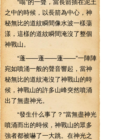
“嗡”的一聲，當長箭插在泥土
之中的時候，以長箭為中心，神
秘無比的道紋瞬間像水波一樣蕩
漾，這樣的道紋瞬間淹沒了整個
神戰山。
“蓬——蓬——蓬——”一陣陣
宛如噴涌一般的聲音響起，當神
秘無比的道紋淹沒了神戰山的時
候，神戰山的許多山峰突然噴涌
出了無盡神光。
“發生什么事了？”當無盡神光
噴涌而出的時候，神戰山的眾多
強者都被嚇了一大跳。在神光之