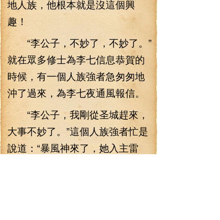
地人族，他根本就是沒這個興
趣！
“李公子，不妙了，不妙了。”
就在眾多修士為李七信息恭賀的
時候，有一個人族強者急匆匆地
沖了過來，為李七夜通風報信。
“李公子，我剛從圣城趕來，
大事不妙了。”這個人族強者忙是
說道：“暴風神來了，她入主雷
塔，捉獲蘇杭國弟子，放言要李
公子三天之內去投降，否則，她
將會殺光任何與李公子有關的
人。”