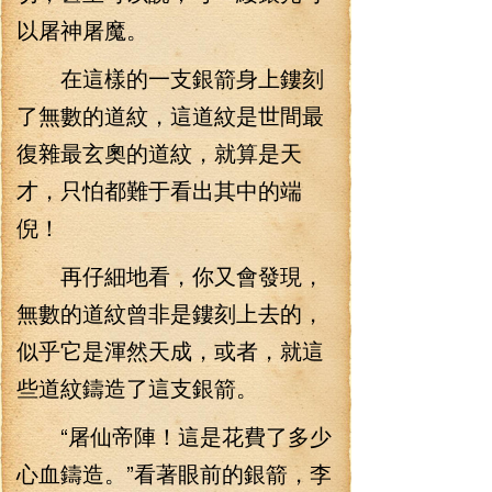
以屠神屠魔。
在這樣的一支銀箭身上鏤刻
了無數的道紋，這道紋是世間最
復雜最玄奧的道紋，就算是天
才，只怕都難于看出其中的端
倪！
再仔細地看，你又會發現，
無數的道紋曾非是鏤刻上去的，
似乎它是渾然天成，或者，就這
些道紋鑄造了這支銀箭。
“屠仙帝陣！這是花費了多少
心血鑄造。”看著眼前的銀箭，李