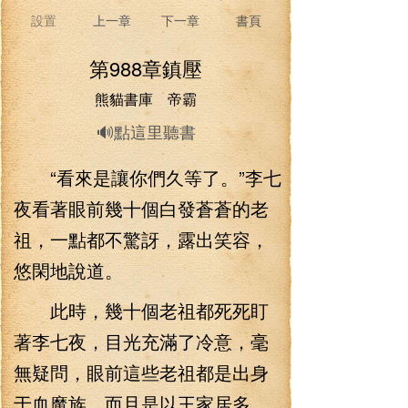
設置
上一章
下一章
書頁
第988章鎮壓
熊貓書庫 帝霸
🔊點這里聽書
“看來是讓你們久等了。”李七
夜看著眼前幾十個白發蒼蒼的老
祖，一點都不驚訝，露出笑容，
悠閑地說道。
此時，幾十個老祖都死死盯
著李七夜，目光充滿了冷意，毫
無疑問，眼前這些老祖都是出身
于血魔族，而且是以王家居多。