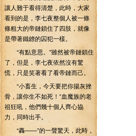
讓人難于看得清楚，此時，大家
看到的是，李七夜整個人被一條
條粗大的帝鏈鎖住了四肢，就像
是帶著鐵鐐的囚犯一樣。
“有點意思。”雖然被帝鏈鎖住
了，但是，李七夜依然沒有驚
慌，只是笑著看了看帝鏈而己。
“小畜生，今天要把你揚灰挫
骨，讓你生不如死！”血魔族的老
祖狂吼，他們幾十個人齊心協
力，同時出手。
“轟——”的一聲驚天，此時，