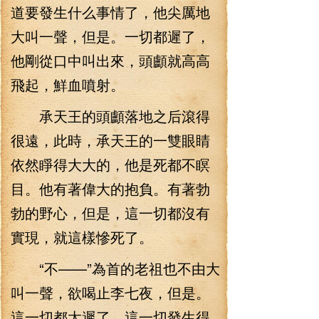
道要發生什么事情了，他尖厲地
大叫一聲，但是。一切都遲了，
他剛從口中叫出來，頭顱就高高
飛起，鮮血噴射。
承天王的頭顱落地之后滾得
很遠，此時，承天王的一雙眼睛
依然睜得大大的，他是死都不瞑
目。他有著偉大的抱負。有著勃
勃的野心，但是，這一切都沒有
實現，就這樣慘死了。
“不——”為首的老祖也不由大
叫一聲，欲喝止李七夜，但是。
這一切都太遲了。這一切發生得