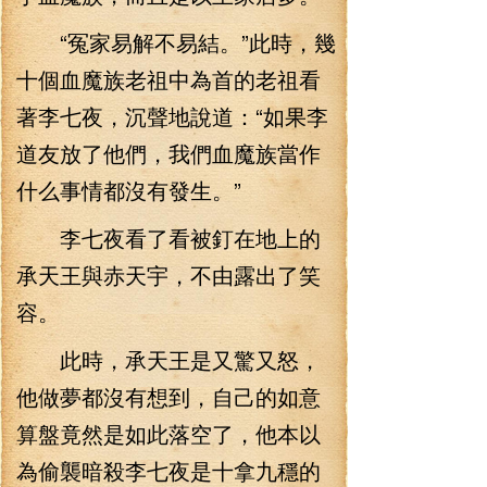
“冤家易解不易結。”此時，幾
十個血魔族老祖中為首的老祖看
著李七夜，沉聲地說道：“如果李
道友放了他們，我們血魔族當作
什么事情都沒有發生。”
李七夜看了看被釘在地上的
承天王與赤天宇，不由露出了笑
容。
此時，承天王是又驚又怒，
他做夢都沒有想到，自己的如意
算盤竟然是如此落空了，他本以
為偷襲暗殺李七夜是十拿九穩的