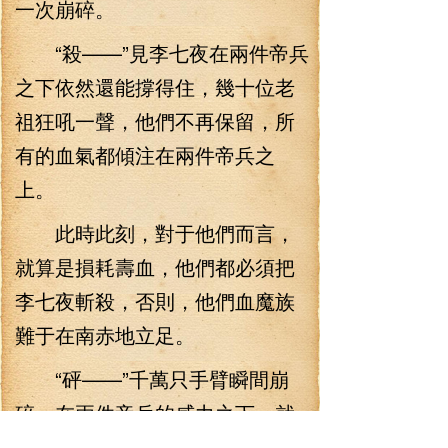
一次崩碎。
“殺——”見李七夜在兩件帝兵
之下依然還能撐得住，幾十位老
祖狂吼一聲，他們不再保留，所
有的血氣都傾注在兩件帝兵之
上。
此時此刻，對于他們而言，
就算是損耗壽血，他們都必須把
李七夜斬殺，否則，他們血魔族
難于在南赤地立足。
“砰——”千萬只手臂瞬間崩
碎，在兩件帝兵的威力之下，就
算李七夜的千手逆九界再逆天，