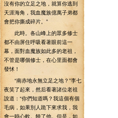
沒有你的立足之地，就算你逃到
天涯海角，我血魔族億萬子弟都
會把你撕成碎片。”
此時。各山峰上的眾多修士
都不由屏住呼吸看著眼前這一
幕，面對血魔族如此多的老祖，
不管是哪個修士，在心里面都會
發怵！
“南赤地永無立足之地？”李七
夜笑了起來，然后看著諸位老祖
說道：“你們知道嗎？我這個有個
毛病，如果別人跪下來求我，我
會一時心軟。饒了他。但是，如