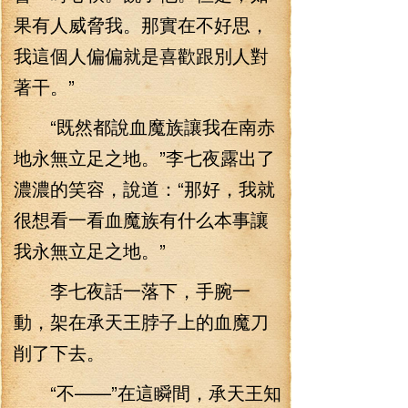
果有人威脅我。那實在不好思，
我這個人偏偏就是喜歡跟別人對
著干。”
“既然都說血魔族讓我在南赤
地永無立足之地。”李七夜露出了
濃濃的笑容，說道：“那好，我就
很想看一看血魔族有什么本事讓
我永無立足之地。”
李七夜話一落下，手腕一
動，架在承天王脖子上的血魔刀
削了下去。
“不——”在這瞬間，承天王知