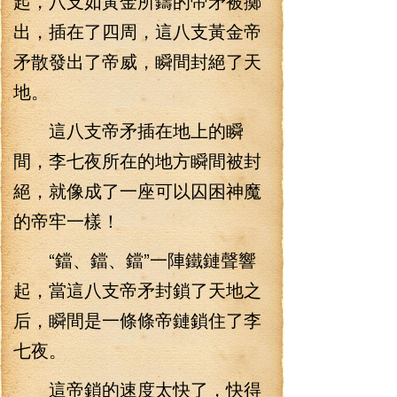
起，八支如黃金所鑄的帝矛被擲
出，插在了四周，這八支黃金帝
矛散發出了帝威，瞬間封絕了天
地。
這八支帝矛插在地上的瞬
間，李七夜所在的地方瞬間被封
絕，就像成了一座可以囚困神魔
的帝牢一樣！
“鐺、鐺、鐺”一陣鐵鏈聲響
起，當這八支帝矛封鎖了天地之
后，瞬間是一條條帝鏈鎖住了李
七夜。
這帝鎖的速度太快了，快得