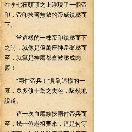
在李七夜頭頂之上浮現了一個帝
印，帝印挾著無敵的帝威鎮壓而
下。
當這樣的一株帝印鎮壓而下
之時，就像是億萬座神岳碾壓而
至，就算是神魔都會被壓成肉
醬！
“兩件帝兵！”見到這樣的一
幕，眾多修士為之失色，駭然地
說道。
這一次血魔族挾兩件帝兵而
至，幾十位老祖齊來，這是何等