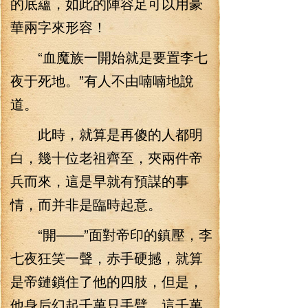
的底蘊，如此的陣容足可以用豪
華兩字來形容！
“血魔族一開始就是要置李七
夜于死地。”有人不由喃喃地說
道。
此時，就算是再傻的人都明
白，幾十位老祖齊至，夾兩件帝
兵而來，這是早就有預謀的事
情，而并非是臨時起意。
“開——”面對帝印的鎮壓，李
七夜狂笑一聲，赤手硬撼，就算
是帝鏈鎖住了他的四肢，但是，
他身后幻起千萬只手臂，這千萬