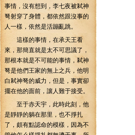
事情，沒有想到，李七夜被弒神
弩射穿了身體，都依然跟沒事的
人一樣，依然是活蹦亂跳。
這樣的事情，在承天王看
來，那簡直就是太不可思議了，
那根本就是不可能的事情，弒神
弩是他們王家的無上之兵，他明
白弒神弩的威力，但是，事實卻
擺在他的面前，讓人難于接受。
至于赤天宇，此時此刻，他
是靜靜的躺在那里，也不掙扎
了，頗有點認命的模樣，因為不
管他怎么樣掙扎都無濟于事，所