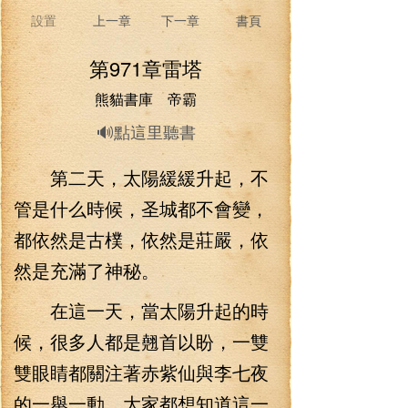
設置
上一章
下一章
書頁
第971章雷塔
熊貓書庫 帝霸
🔊點這里聽書
第二天，太陽緩緩升起，不
管是什么時候，圣城都不會變，
都依然是古樸，依然是莊嚴，依
然是充滿了神秘。
在這一天，當太陽升起的時
候，很多人都是翹首以盼，一雙
雙眼睛都關注著赤紫仙與李七夜
的一舉一動，大家都想知道這一