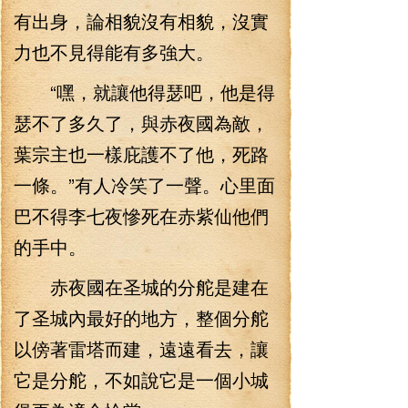
有出身，論相貌沒有相貌，沒實
力也不見得能有多強大。
“嘿，就讓他得瑟吧，他是得
瑟不了多久了，與赤夜國為敵，
葉宗主也一樣庇護不了他，死路
一條。”有人冷笑了一聲。心里面
巴不得李七夜慘死在赤紫仙他們
的手中。
赤夜國在圣城的分舵是建在
了圣城內最好的地方，整個分舵
以傍著雷塔而建，遠遠看去，讓
它是分舵，不如說它是一個小城