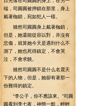
目光落在司圓圓的身上，在另一
端，司圓圓被押鎖在那里，身上
戴著枷鎖，宛如犯人一樣。
雖然司圓圓身上戴著枷鎖，
但是，她還能從容以對，并沒有
悲傷，就算她今天是遇到什么不
測了，她也死得鎮定，不會哭
泣，不會求饒。
雖然司圓圓不是什么名震天
下的人物，但是，她卻有著那一
份難得的鎮定。
“李公子，你不應該來。”司圓
圓看到李七夜，神態一黯，輕輕