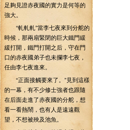
足夠見證赤夜國的實力是何等的
強大。
“軋軋軋”當李七夜來到分舵的
時候，那兩扇緊閉的巨大鐵門緩
緩打開，鐵門打開之后，守在門
口的赤夜國弟子也未攔李七夜，
任由李七夜進來。
“正面接觸要來了。”見到這樣
的一幕，有不少修士強者也跟隨
在后面走進了赤夜國的分舵，想
看一看熱鬧，也有人是遠遠觀
望，不想被殃及池魚。