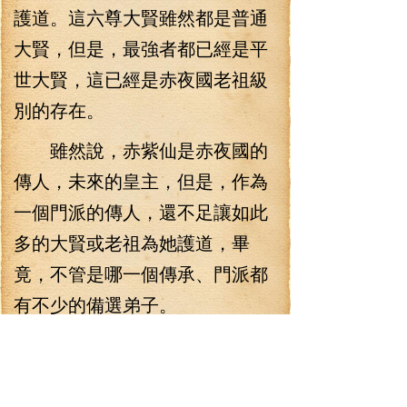
護道。這六尊大賢雖然都是普通
大賢，但是，最強者都已經是平
世大賢，這已經是赤夜國老祖級
別的存在。
雖然說，赤紫仙是赤夜國的
傳人，未來的皇主，但是，作為
一個門派的傳人，還不足讓如此
多的大賢或老祖為她護道，畢
竟，不管是哪一個傳承、門派都
有不少的備選弟子。
能得那么多大賢或老祖護道
的傳人，多數是驚才絕艷的天
才。當然，赤紫仙不屬于這一