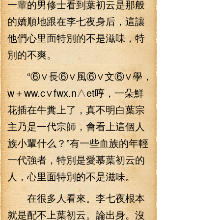
一輩的男修士看到葉初云是那般
的嬌順地跟在李七夜身后，這讓
他們心里面特別的不是滋味，特
別的不爽。
“⑥∨長⑥∨風⑥∨文⑥∨學，
w＋ww.c∨fwx.n△et哼，一朵鮮
花插在牛糞上了，真不明白葉宗
主乃是一代宗師，會看上這個人
族小輩什么？”有一些血族的年輕
一代強者，特別是愛慕葉初云的
人，心里面特別的不是滋味。
在很多人看來。李七夜根本
就是配不上葉初云。論出身。沒