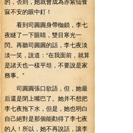
的，否則，她就會成為赤紫仙食
寐不安的眼中釘！
看到司圓圓身帶枷鎖，李七
夜瞇了一下眼睛，雙目寒光一
閃。再聽司圓圓的話，李七夜淡
淡一笑，說道：“在我面前，就算
是諸天也一樣平坦，不要說是家
務事。”
司圓圓張口欲語，但，她最
后還是閉上嘴巴了。她并不想把
李七夜拖下水，但是，她也明白
自己絕對是那個能勸得了李七夜
的人！所以，她不再說話，讓李