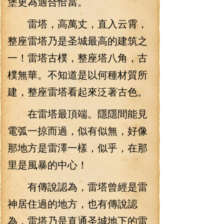
堡更為適合恰當。
雷塔，高萬丈，直入云霄，
整座雷塔乃是圣城最高的建筑之
一！雷塔古樸，整座塔八角，古
樸無華。不知道是以何種材質所
建，整座雷塔看起來泛著古色。
在雷塔最頂端。隱隱間能見
電弧一掠而過，似有似無，好像
那地方是雷澤一樣，似乎，在那
里是風暴的中心！
有傳說認為，雷塔曾經是雷
神居住過的地方，也有傳說認
為，雷塔乃是直通圣城地下的雷