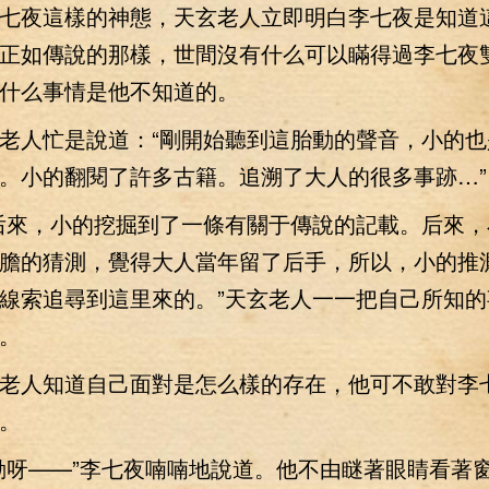
夜這樣的神態，天玄老人立即明白李七夜是知道
正如傳說的那樣，世間沒有什么可以瞞得過李七夜
什么事情是他不知道的。
人忙是說道：“剛開始聽到這胎動的聲音，小的也
。小的翻閱了許多古籍。追溯了大人的很多事跡…”
來，小的挖掘到了一條有關于傳說的記載。后來，
膽的猜測，覺得大人當年留了后手，所以，小的推
線索追尋到這里來的。”天玄老人一一把自己所知的
。
人知道自己面對是怎么樣的存在，他可不敢對李
。
呀——”李七夜喃喃地說道。他不由瞇著眼睛看著