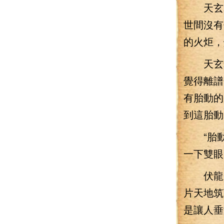
天玄老
世間沒有
的火炬，
天玄老
覺得離譜
有胎動的
到這胎動
“胎動
一下雙眼
伏龍山
片天地筑
是讓人垂