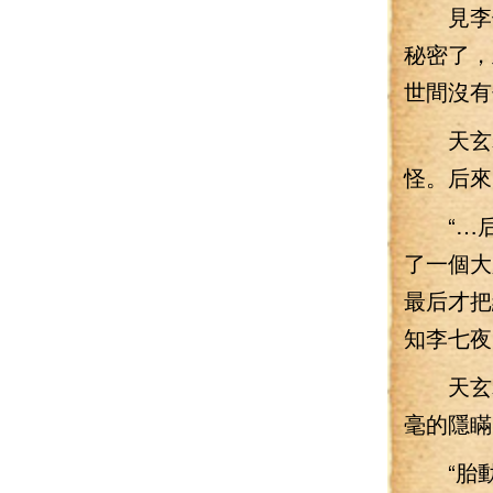
見李七
秘密了，
世間沒有
天玄老
怪。后來
“…后
了一個大
最后才把
知李七夜
天玄老
毫的隱瞞
“胎動