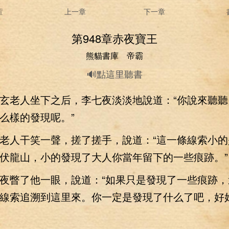
置
上一章
下一章
第948章赤夜寶王
熊貓書庫 帝霸
🔊點這里聽書
老人坐下之后，李七夜淡淡地說道：“你說來聽聽
么樣的發現呢。”
人干笑一聲，搓了搓手，說道：“這一條線索小的
伏龍山，小的發現了大人你當年留下的一些痕跡。”
瞥了他一眼，說道：“如果只是發現了一些痕跡，
線索追溯到這里來。你一定是發現了什么了吧，好