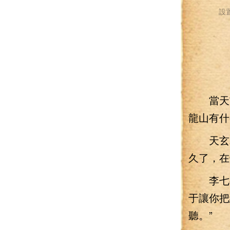
設
當天玄
龍山有什
天玄老
久了，在
李七夜
于讓你把
聽。”