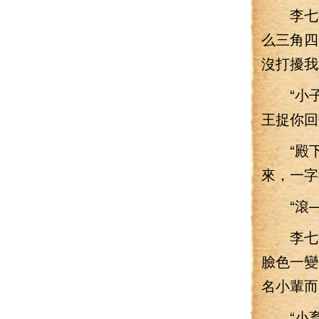
李七夜
么三角四
沒打擾我
“小子，
王捉你回
“殿下
來，一字
“滾—
李七夜
臉色一變
名小輩而
“小畜