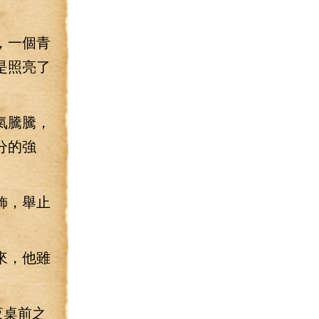
，一個青
是照亮了
氣騰騰，
分的強
飾，舉止
來，他雖
夜桌前之