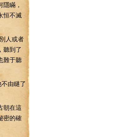
何隱瞞，
永恒不滅
別人或者
，聽到了
也難于聽
他不由瞇了
古朝在這
秘密的確