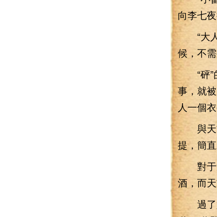
向李七夜
“大人
候，不需
“砰”
事，就被
人一個衣
與天玄
提，簡直
對于這
酒，而天
過了好