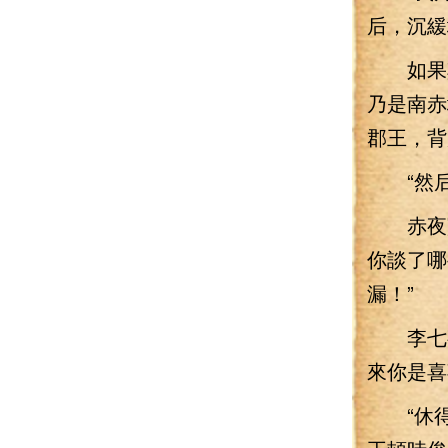
后，沉緩
如果其
乃是南赤
郡王，背
“然后
赤夜寶
你談了哪
漏！”
李七夜
來你是喜
“休得