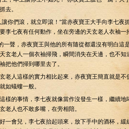
抓去。
讓你們滾，就立即滾！”當赤夜寶王大手向李七夜
要李七夜有任何動作，坐在旁邊的天玄老人衣袖一
的一聲，赤夜寶王與他的所有隨從都還沒有明白這
天玄老人一個衣袖掃飛，瞬間消失在天邊，也不知
袖把他們掃到哪里去了。
老人這樣的實力相比起來，赤夜寶王簡直就是不
就如蟻螻一般。
樣的事情，李七夜就像當作沒發生一樣，繼續地
玄老人也不敢多嘴，在旁相陪。
一會兒，李七夜抬起頭來，放下手中的酒杯，緩