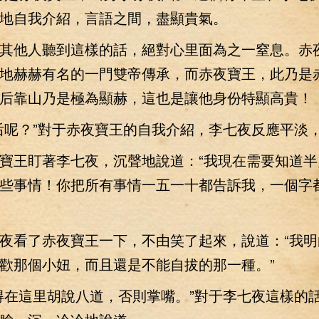
地自我介紹，言語之間，盡顯貴氣。
他人聽到這樣的話，絕對心里面為之一窒息。赤
地赫赫有名的一門雙帝傳承，而赤夜寶王，此乃是
后靠山乃是極為顯赫，這也是讓他身份特顯高貴！
呢？”對于赤夜寶王的自我介紹，李七夜反應平淡
王盯著李七夜，沉聲地說道：“我現在需要知道半
些事情！你把所有事情一五一十都告訴我，一個字
看了赤夜寶王一下，不由笑了起來，說道：“我明
歡那個小妞，而且還是不能自拔的那一種。”
在這里胡說八道，否則掌嘴。”對于李七夜這樣的