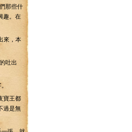
們那些什
興趣。在
出來，本
的吐出
字。
夜寶王都
不過是無
手一張，就