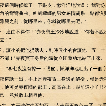
這個時候撩了一下眼皮，懶洋洋地說道：“我對你
角的彎彎曲曲、糾糾纏纏的男女感情關系一點都沒
雅興之前，從哪里來，你就從哪里去吧。”
這由不得你！”赤夜寶王冷冷地說道：“你若不說
去！”
，讓小的把他捉活去，到時候小的會讓他一五一十
不漏！”赤夜寶王身后的隨從立即邀功地站了出來。
—”李七夜沒有撩一下眼皮，懶洋洋地吐出了一個
這話一出，不止是赤夜寶王身邊的隨從，就是赤
，他可是赤夜國的郡王，高高在上，眼前這小子只
己，竟然敢出相辱他。
生，本王讓你生不如死！”赤夜寶王臉色一厲，大