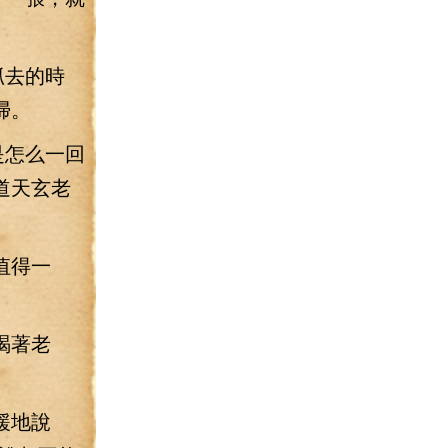
抓去的時
掃。
是怎么一回
道天玄老
值得一
喝著老
緩地說