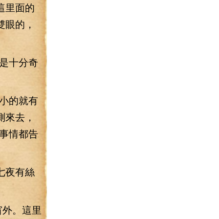
這里面的
雙眼的，
是十分奇
小的就有
測來去，
事情都告
七夜有絲
窗外。這里