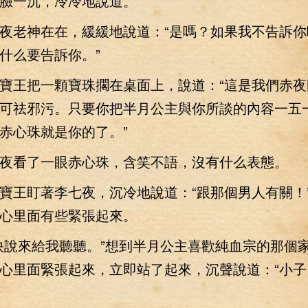
臉一沉，冷冷地說道。
老神在在，緩緩地說道：“是嗎？如果我不告訴你
什么要告訴你。”
王把一顆寶珠擱在桌面上，說道：“這是我們赤夜
可祛邪污。只要你把半月公主與你所談的內容一五
赤心珠就是你的了。”
看了一眼赤心珠，含笑不語，沒有什么表態。
王盯著李七夜，沉冷地說道：“跟那個男人有關！
心里面有些緊張起來。
說來給我聽聽。”想到半月公主喜歡純血宗的那個
心里面緊張起來，立即站了起來，沉聲說道：“小子