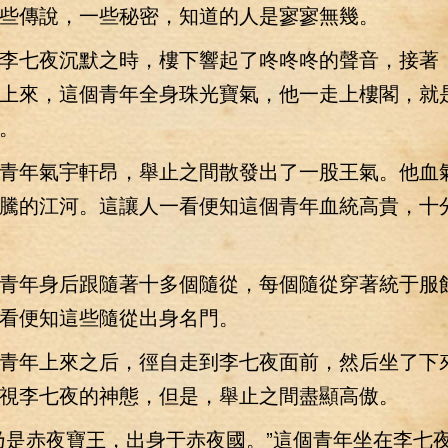
些傳說，一些秘密，知道的人是寥寥無幾。
七夜沉默之時，樓下響起了咚咚咚的聲音，接著
上來，這個青年全身珠光寶氣，他一走上樓閣，就
。
年氣宇軒昂，舉止之間散發出了一股王氣。他血
騰的江河。這讓人一看便知這個青年血統高貴，十
年身后跟隨著十多個隨從，每個隨從穿著統于服
看便知這些隨從出身名門。
年上來之后，徑自走到李七夜面前，然后坐了下
視李七夜的神態，但是，舉止之間盡顯高傲。
是赤夜寶王，出身于赤夜國。”這個青年坐在李七