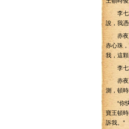
王頓時俊
李七夜
說，我憑
赤夜寶
赤心珠，
我，這顆
李七夜
赤夜寶
測，頓時
“你快
寶王頓時
訴我。”