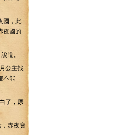
夜國，此
赤夜國的
，說道。
月公主找
都不能
白了，原
話，赤夜寶