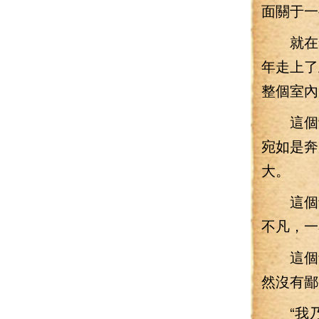
面關于一
就在李
年走上了
整個室內
這個青
宛如是奔
大。
這個青
不凡，一
這個青
然沒有鄙
“我乃