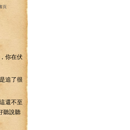
書頁
，你在伏
是追了很
這還不至
好聽說聽