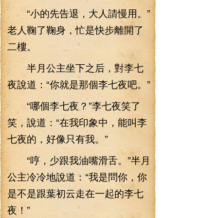
“小的先告退，大人請慢用。”
老人鞠了鞠身，忙是快步離開了
二樓。
半月公主坐下之后，對李七
夜說道：“你就是那個李七夜吧。”
“哪個李七夜？”李七夜笑了
笑，說道：“在我印象中，能叫李
七夜的，好像只有我。”
“哼，少跟我油嘴滑舌。”半月
公主冷冷地說道：“我是問你，你
是不是跟葉初云走在一起的李七
夜！”