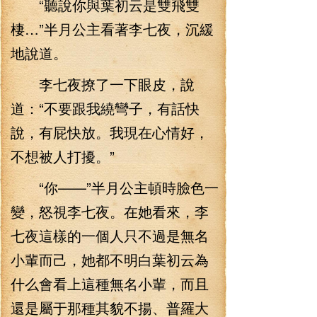
“聽說你與葉初云是雙飛雙
棲…”半月公主看著李七夜，沉緩
地說道。
李七夜撩了一下眼皮，說
道：“不要跟我繞彎子，有話快
說，有屁快放。我現在心情好，
不想被人打擾。”
“你——”半月公主頓時臉色一
變，怒視李七夜。在她看來，李
七夜這樣的一個人只不過是無名
小輩而己，她都不明白葉初云為
什么會看上這種無名小輩，而且
還是屬于那種其貌不揚、普羅大