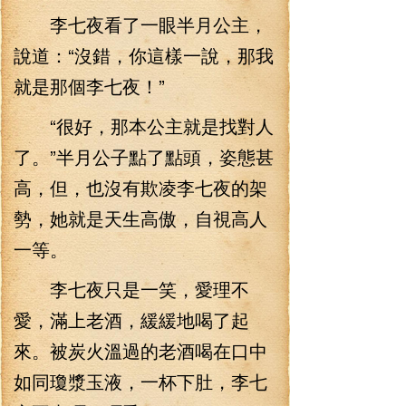
李七夜看了一眼半月公主，
說道：“沒錯，你這樣一說，那我
就是那個李七夜！”
“很好，那本公主就是找對人
了。”半月公子點了點頭，姿態甚
高，但，也沒有欺凌李七夜的架
勢，她就是天生高傲，自視高人
一等。
李七夜只是一笑，愛理不
愛，滿上老酒，緩緩地喝了起
來。被炭火溫過的老酒喝在口中
如同瓊漿玉液，一杯下肚，李七