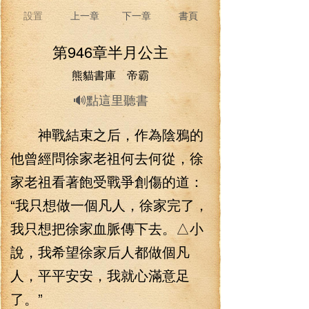
設置
上一章
下一章
書頁
第946章半月公主
熊貓書庫 帝霸
🔊點這里聽書
神戰結束之后，作為陰鴉的
他曾經問徐家老祖何去何從，徐
家老祖看著飽受戰爭創傷的道：
“我只想做一個凡人，徐家完了，
我只想把徐家血脈傳下去。△小
說，我希望徐家后人都做個凡
人，平平安安，我就心滿意足
了。”