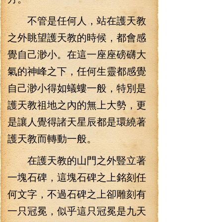
不管是任何人，站在護天教
之外眺望護天教的時候，都會感
覺自己渺小。在這一座座磅礴大
氣的神峰之下，任何生靈都感覺
自己渺小得如蟻螻一般，特別是
護天教祖地之內的無上大勢，更
是讓人覺得諸天星辰都是環繞著
護天教而轉動一般。
在護天教的山門之外豎立著
一塊石碑，這塊石碑之上銘刻任
何文字，不過石碑之上卻雕刻有
一只冠冕，似乎這只冠冕是九天