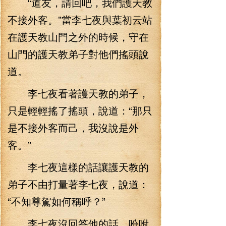
“道友，請回吧，我們護天教
不接外客。”當李七夜與葉初云站
在護天教山門之外的時候，守在
山門的護天教弟子對他們搖頭說
道。
李七夜看著護天教的弟子，
只是輕輕搖了搖頭，說道：“那只
是不接外客而己，我沒說是外
客。”
李七夜這樣的話讓護天教的
弟子不由打量著李七夜，說道：
“不知尊駕如何稱呼？”
李七夜沒回答他的話，吩咐