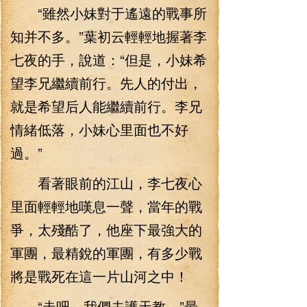
“雖然小妹對于遙遠的戰事所
知并不多。”葉初云輕輕地握著李
七夜的手，說道：“但是，小妹希
望李兄繼續前行。先人的付出，
就是希望后人能繼續前行。李兄
情緒低落，小妹心里面也不好
過。”
看著眼前的江山，李七夜心
里面輕輕地嘆息一聲，當年的戰
爭，太殘酷了，他座下最強大的
軍團，最精銳的軍團，有多少戰
將是戰死在這一片山河之中！
“走吧，我們去護天教。”最