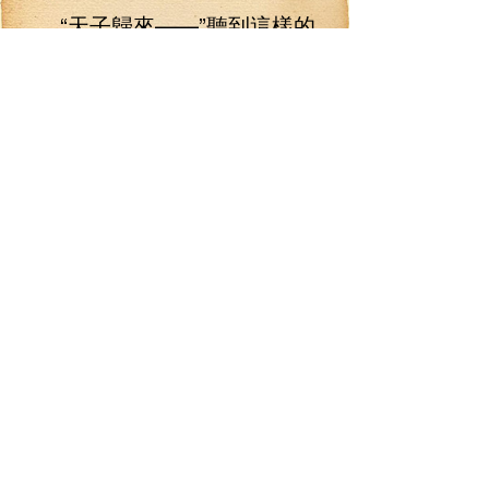
“天子歸來——”聽到這樣的
話，守在山門的弟子不由打了一
個激靈，二話不說，立即往里面
跑去。
李七夜頭戴黃金神冠，往護
天教的里面走去！當踏入這片熟
悉到不能再熟悉的山河之時，李
七夜心里面有著說不出來的沉
重。
“鐺——”一聲悠長沉重的鐘聲
響起，這一聲悠長沉厚的鐘聲，
傳得很遠很遠，就算是護天教最