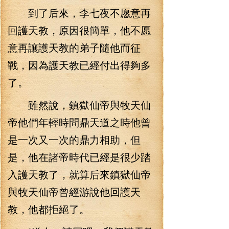
到了后來，李七夜不愿意再
回護天教，原因很簡單，他不愿
意再讓護天教的弟子隨他而征
戰，因為護天教已經付出得夠多
了。
雖然說，鎮獄仙帝與牧天仙
帝他們年輕時問鼎天道之時他曾
是一次又一次的鼎力相助，但
是，他在諸帝時代已經是很少踏
入護天教了，就算后來鎮獄仙帝
與牧天仙帝曾經游說他回護天
教，他都拒絕了。