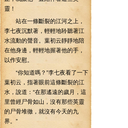
靈！
站在一條斷裂的江河之上，
李七夜沉默著，輕輕地聆聽著江
水流動的聲音。葉初云靜靜地陪
在他身邊，輕輕地握著他的手，
以作安慰。
“你知道嗎？”李七夜看了一下
葉初云，指著眼前這條斷裂的江
水，說道：“在那遙遠的歲月，這
里曾經尸骨如山，沒有那些英靈
的尸骨堆徹，就沒有今天的九
界。”