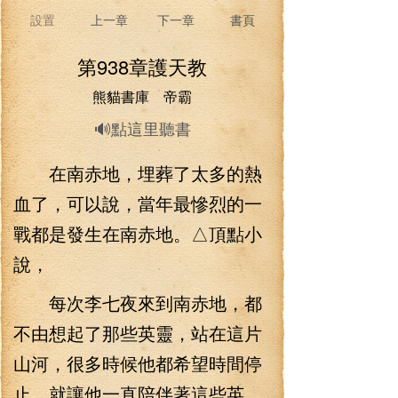
設置
上一章
下一章
書頁
第938章護天教
熊貓書庫 帝霸
🔊點這里聽書
在南赤地，埋葬了太多的熱
血了，可以說，當年最慘烈的一
戰都是發生在南赤地。△頂點小
說，
每次李七夜來到南赤地，都
不由想起了那些英靈，站在這片
山河，很多時候他都希望時間停
止，就讓他一直陪伴著這些英