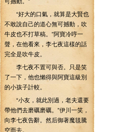
可撼動。”
“好大的口氣，就算是大賢也
不敢說自己的道心無可撼動，吹
牛皮也不打草稿。”阿寶冷哼一
聲，在他看來，李七夜這樣的話
完全是吹牛皮。
李七夜不置可與否。只是笑
了一下，他也懶得與阿寶這級別
的小孩子計較。
“小友，就此別過，老夫還要
帶他們去磨礪磨礪。”伊川一笑，
向李七夜告辭。然后御著魔毯騰
空而去。