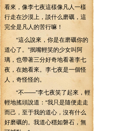
看來，像李七夜這樣像凡人一樣
行走在沙漠上，談什么磨礪，這
完全是凡人的苦行嘛！
“這么說來，你是在磨礪你的
道心了。”抿嘴輕笑的少女叫阿
璃，也帶著三分好奇地看著李七
夜，在她看來。李七夜是一個怪
人，奇怪怪的。
“不——”李七夜笑了起來，輕
輕地搖頭說道：“我只是隨便走走
而己，至于我的道心，沒有什么
好磨礪的。我道心穩如磐石，無