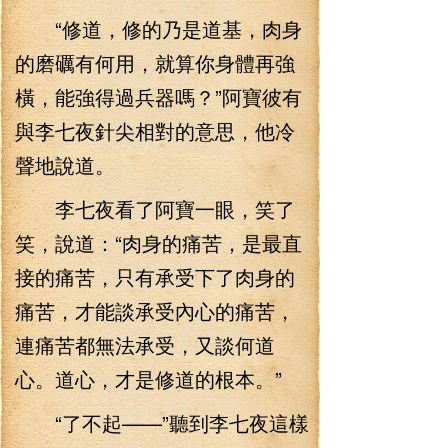
“修道，修的乃是道基，肉身
的磨礪有何用，就算你身體再強
橫，能強得過兵器嗎？”阿寶彼有
與李七夜針尖相對的意思，他冷
聲地說道。
李七夜看了阿寶一眼，笑了
笑，說道：“肉身的痛苦，是最直
接的痛苦，只有承受下了肉身的
痛苦，才能談承受內心的痛苦，
連痛苦都無法承受，又談何道
心。道心，才是修道的根本。”
“了不起——”聽到李七夜這樣