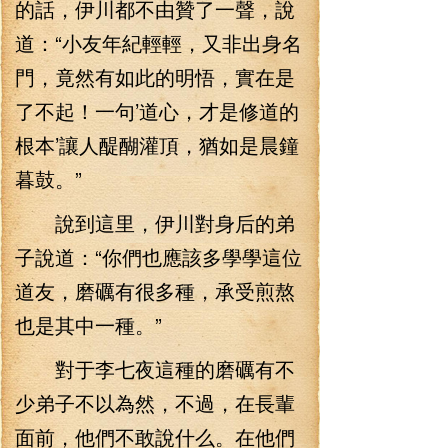
的話，伊川都不由贊了一聲，說
道：“小友年紀輕輕，又非出身名
門，竟然有如此的明悟，實在是
了不起！一句’道心，才是修道的
根本’讓人醍醐灌頂，猶如是晨鐘
暮鼓。”
說到這里，伊川對身后的弟
子說道：“你們也應該多學學這位
道友，磨礪有很多種，承受煎熬
也是其中一種。”
對于李七夜這種的磨礪有不
少弟子不以為然，不過，在長輩
面前，他們不敢說什么。在他們