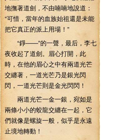
地撫著道劍，不由喃喃地說道：
“可惜，當年的血族始祖還是未能
把它真正的派上用場！”
“錚——”的一聲，最后，李七
夜收起了道劍。眉心打開，此
時，在他的眉心之中有兩道光芒
交纏著，一道光芒乃是銀光閃
閃，一道光芒則是金光閃閃！
兩道光芒一金一銀，宛如是
兩條小小的蛟龍交纏在一起，它
們就像是螺旋一般，似乎是永遠
止境地轉動！