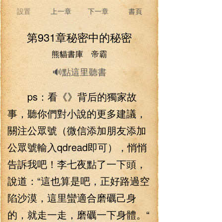
設置
上一章
下一章
書頁
第931章秘密中的秘密
熊貓書庫 帝霸
🔊點這里聽書
ps：看《》背后的獨家故
事，聽你們對小說的更多建議，
關注公眾號（微信添加朋友添加
公眾號輸入qdread即可），悄悄
告訴我吧！李七夜點了一下頭，
說道：“這也算是吧，正好路過空
陷沙漠，這里蠻適合磨礪己身
的，就走一走，磨礪一下身體。“