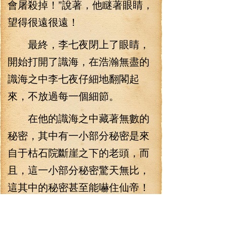
會屠殺掉！”說著，他瞇著眼睛，
望得很遠很遠！
最終，李七夜閉上了眼睛，
開始打開了識海，在浩瀚無盡的
識海之中李七夜仔細地翻閣起
來，不放過每一個細節。
在他的識海之中藏著無數的
秘密，其中有一小部分秘密是來
自于枯石院斷崖之下的老頭，而
且，這一小部分秘密驚天無比，
這其中的秘密甚至能嚇住仙帝！
在很遙遠的歲月，那個時候
的陰鴉還是沒有什么經驗，在那