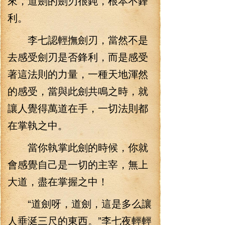
來，道劍的劍刃很鈍，根本不鋒
利。
李七認輕撫劍刃，當然不是
去感受劍刃是否鋒利，而是感受
著這法則的力量，一種天地渾然
的感受，當與此劍共鳴之時，就
讓人覺得萬道在手，一切法則都
在掌執之中。
當你執掌此劍的時候，你就
會感覺自己是一切的主宰，無上
大道，盡在掌握之中！
“道劍呀，道劍，這是多么讓
人垂涎三尺的東西。”李七夜輕輕