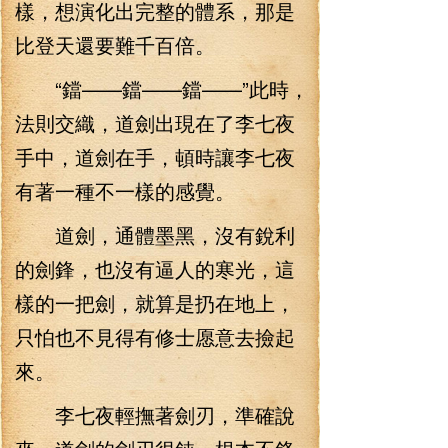
樣，想演化出完整的體系，那是
比登天還要難千百倍。
“鐺——鐺——鐺——”此時，
法則交織，道劍出現在了李七夜
手中，道劍在手，頓時讓李七夜
有著一種不一樣的感覺。
道劍，通體墨黑，沒有銳利
的劍鋒，也沒有逼人的寒光，這
樣的一把劍，就算是扔在地上，
只怕也不見得有修士愿意去撿起
來。
李七夜輕撫著劍刃，準確說