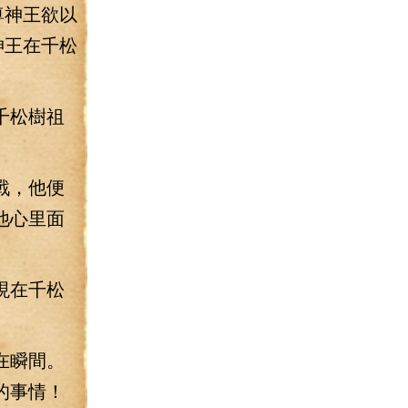
尊神王欲以
神王在千松
千松樹祖
戰，他便
他心里面
現在千松
在瞬間。
的事情！