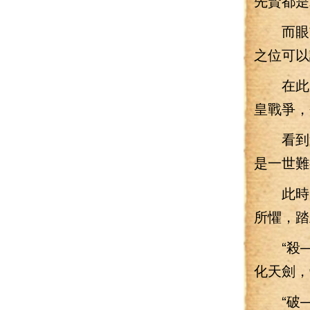
先賢都是
而眼前
之位可以
在此之
皇戰爭，
看到這
是一世難
此時，
所懼，踏
“殺—
化天劍，
“破——