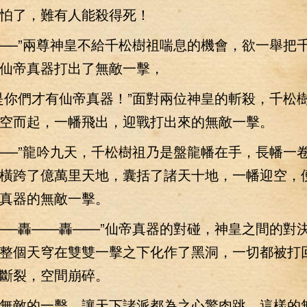
怕了，難有人能殺得死！
—”兩尊神皇不給千松樹祖喘息的機會，欲一舉把
仙帝真器打出了無敵一擊，
你們才有仙帝真器！”面對兩位神皇的斬殺，千松
空而起，一幡飛出，迎戰打出來的無敵一擊。
—”龍吟九天，千松樹祖乃是盤龍幡在手，長幡一
橫跨了億萬里天地，囊括了諸天十地，一幡迎空，
真器的無敵一擊。
—轟——轟——”仙帝真器的對碰，神皇之間的對
整個天穹在雙雙一擊之下化作了黑洞，一切都被打
斷裂，空間崩碎。
敵的一擊，讓天下諸派都為之心驚肉跳，這樣的