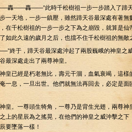
—轟——轟——”此時千松樹祖一步一步踏入了蹄
步一天地，一步一鎮壓，雖然蹄天谷最深處有著無
，在千松樹祖的一步一步之下為之崩毀，就算是仙
了如此久遠的歲月之后，也擋不住千松樹祖的無敵
—”終于，蹄天谷最深處沖起了兩股巍峨的神皇之
谷最深處走出了兩尊神皇。
皇已經是朽老無比，壽元干涸，血氣衰竭，這樣
奄一息，一旦出世。他們就無法再回去，必定是面
皇。一尊頭生犄角，一尊乃是背生光翅，兩尊神
之上的星辰為之搖晃，在他們的神皇之威沖擊之下
辰要墜落一樣！