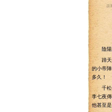
設
陰陽魚
蹄天谷
的小帝陣
多久！
千松樹
李七夜傳
他甚至是