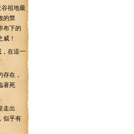
天谷祖地最
數的禁
帝布下的
之威！
威，在這一
的存在，
臨著死
皇走出
，似乎有