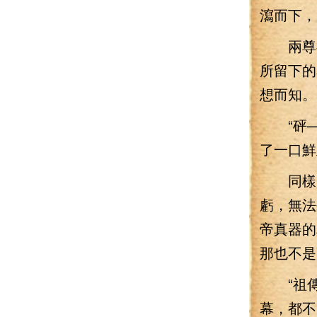
瀉而下，
兩尊神
所留下的
想而知。
“砰—
了一口鮮
同樣是
虧，無法
帝真器的
那也不是
“祖傳
幕，都不