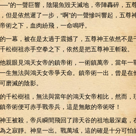
—”的一聲巨響，陰陽魚毀天滅地，帝陣轟碎，五
，但是依然遲了一步，“啊”的一聲慘叫響起，五尊
帝術之下，血肉紛飛，一命鳴呼。
一幕，被在是太過于震撼了，五尊神王依然不是
千松樹祖赤手空拳之下，依然是把五尊神王斬殺。
親眼見鴻天女帝的鎮帝術，一術鎮萬帝，當年一
一生無法與鴻天女帝爭天命。鎮帝術一出，曾是在
可磨滅的陰影。
千松樹祖，無法與當年的鴻天女帝相比，然而，
鎮帝術便可赤手戰帝兵，這是無敵的帝術呀！
王被殺，帝兵瞬間飛回了蹄天谷的祖地最深處，
為之寂靜。神皇一出。戰萬域，這的確是十分可怕