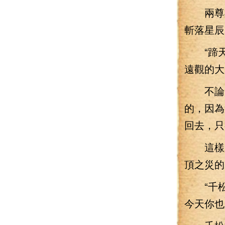
兩尊神
斬落星辰
“蹄天
遠觀的大
不論是
的，因為
回去，只
這樣的
頂之災的
“千松
今天你也