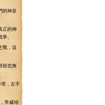
們的神皇
真正的神
戰爭。
之戰，這
樹祖也無
帝塔，左手
裂，帝威傾