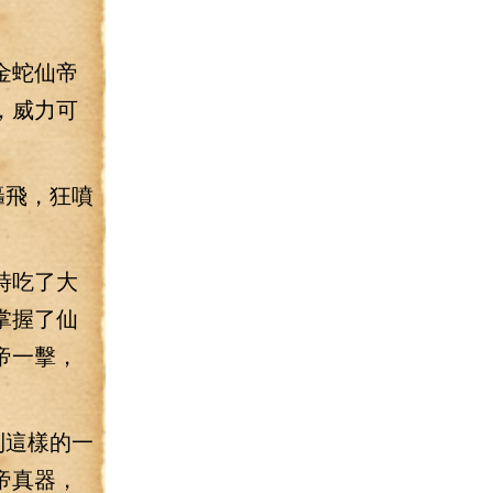
金蛇仙帝
，威力可
轟飛，狂噴
時吃了大
掌握了仙
帝一擊，
到這樣的一
帝真器，