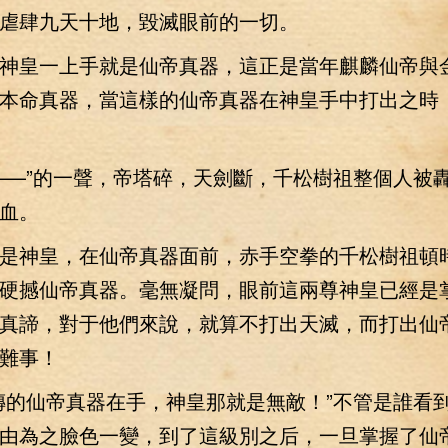
虐肆九天十地，毀滅眼前的一切。
皇一上手就是仙帝真器，這正是當年麒麟仙帝與
本命真器，當這樣的仙帝真器在神皇手中打出之時
—”的一聲，帝塔碎，天劍斷，千松樹祖整個人被
血。
神皇，在仙帝真器面前，赤手空拳的千松樹祖頓
硬撼仙帝真器。毫無凝問，眼前這兩尊神皇已經是
真諦，對于他們來說，就算不打出天滅，而打出仙
難事！
的仙帝真器在手，神皇那就是無敵！”不管是誰看
由為之臉色一變，到了這級別之后，一旦掌握了仙