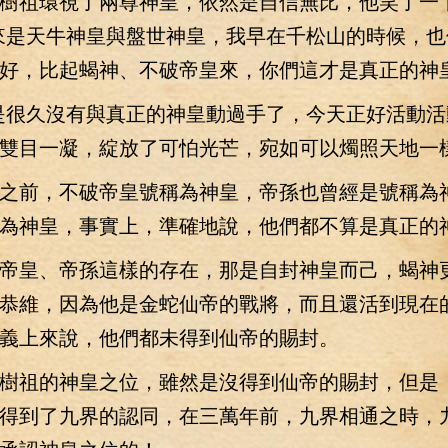
祖環視了兩尊神皇，依然是自信無比，他笑了一
來是天牛神皇與盤世神皇，我早在千松山的時候，也
好，比起蝎神、不破帝皇來，你們這才是真正的神皇
很久沒有與真正的神皇動過手了，今天正好活動活
雙目一凝，綻放了可怕光芒，宛如可以燭照天地一
前，不破帝皇號稱為神皇，帝孫也曾經是號稱為
為神皇，事實上，準確地說，他們都不算是真正的
皇、帝孫這樣的存在，那是自封神皇而己，蝎神
恭維，因為他是金蛇仙帝的戰將，而且還活到現在
義上來說，他們都未得到仙帝的賜封。
祖的神皇之位，雖然是沒得到仙帝的賜封，但是
得到了九界的認同，在三萬年前，九界相通之時，