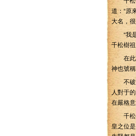
千松樹
道：“原
大名，很
“我是
千松樹祖
在此之
神也號稱
不破帝
人對于的
在嚴格意
千松樹
皇之位是