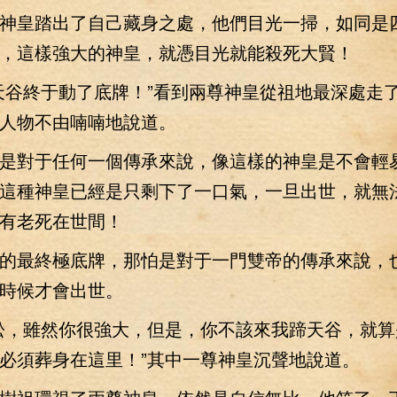
皇踏出了自己藏身之處，他們目光一掃，如同是
，這樣強大的神皇，就憑目光就能殺死大賢！
谷終于動了底牌！”看到兩尊神皇從祖地最深處走
人物不由喃喃地說道。
對于任何一個傳承來說，像這樣的神皇是不會輕
這種神皇已經是只剩下了一口氣，一旦出世，就無
有老死在世間！
最終極底牌，那怕是對于一門雙帝的傳承來說，
時候才會出世。
，雖然你很強大，但是，你不該來我蹄天谷，就算
必須葬身在這里！”其中一尊神皇沉聲地說道。