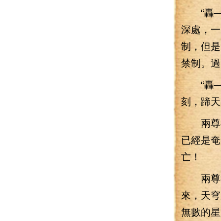
“轟—
深處，一
制，但是
禁制。過
“轟—
刻，蹄天
兩尊神
已經是奄
亡！
兩尊神
來，天穹
無數的星