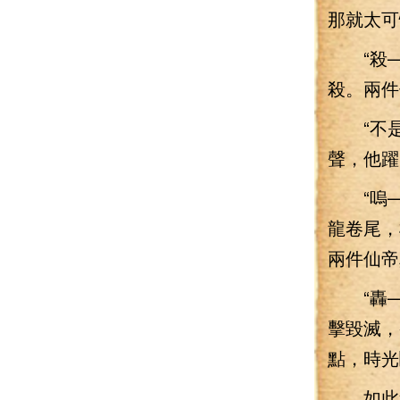
那就太可
“殺—
殺。兩件
“不是
聲，他躍
“嗚—
龍卷尾，
兩件仙帝
“轟—
擊毀滅，
點，時光
如此無