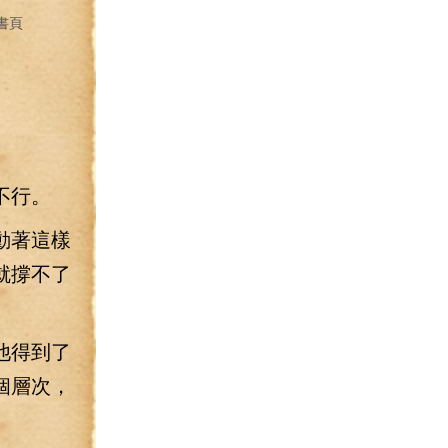
書頁
不行。
動著這樣
就撐不了
他得到了
個層次，