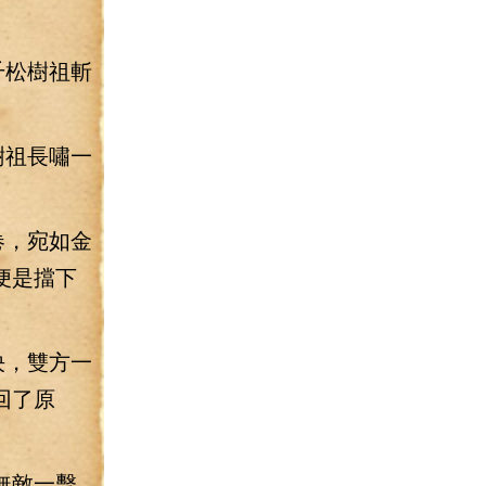
千松樹祖斬
樹祖長嘯一
卷，宛如金
便是擋下
決，雙方一
回了原
無敵一擊