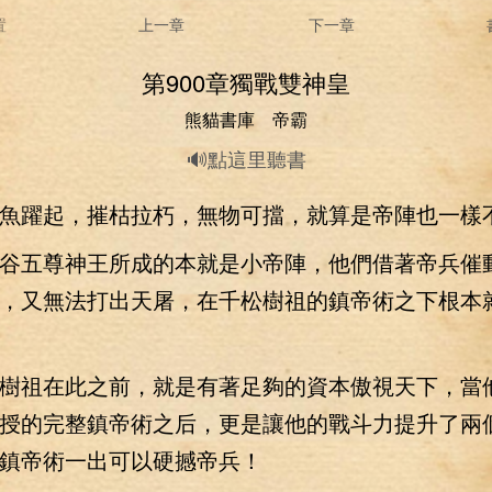
置
上一章
下一章
第900章獨戰雙神皇
熊貓書庫 帝霸
🔊點這里聽書
躍起，摧枯拉朽，無物可擋，就算是帝陣也一樣
五尊神王所成的本就是小帝陣，他們借著帝兵催
，又無法打出天屠，在千松樹祖的鎮帝術之下根本
祖在此之前，就是有著足夠的資本傲視天下，當
授的完整鎮帝術之后，更是讓他的戰斗力提升了兩
鎮帝術一出可以硬撼帝兵！