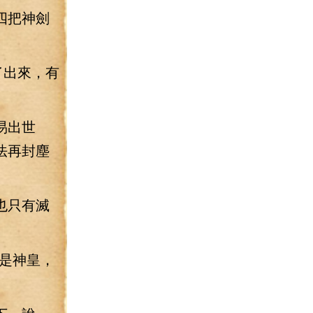
四把神劍
了出來，有
易出世
法再封塵
也只有滅
是神皇，