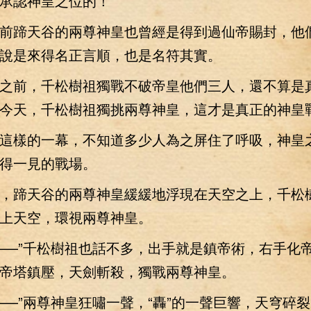
承認神皇之位的！
蹄天谷的兩尊神皇也曾經是得到過仙帝賜封，他
說是來得名正言順，也是名符其實。
前，千松樹祖獨戰不破帝皇他們三人，還不算是
今天，千松樹祖獨挑兩尊神皇，這才是真正的神皇
樣的一幕，不知道多少人為之屏住了呼吸，神皇
得一見的戰場。
蹄天谷的兩尊神皇緩緩地浮現在天空之上，千松
上天空，環視兩尊神皇。
—”千松樹祖也話不多，出手就是鎮帝術，右手化
帝塔鎮壓，天劍斬殺，獨戰兩尊神皇。
”兩尊神皇狂嘯一聲，“轟”的一聲巨響，天穹碎