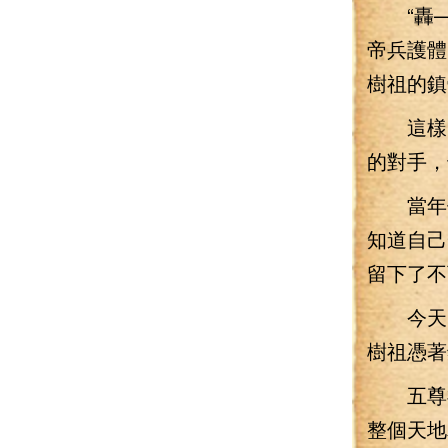
“轟—
帝兵護體
樹祖的鎮
這樣的
的對手，
當年他
知道自己
留下了不
今天的
樹祖憑著
五尊神
整個天地