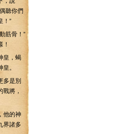
下，說
偶聽你們
！”
動筋骨！”
樣！
神皇，蝎
神皇。
更多是別
的戰將，
，他的神
九界諸多