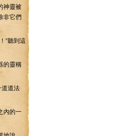
的神靈被
除非它們
！”聽到這
器的靈稱
一道道法
之內的一
緩地說