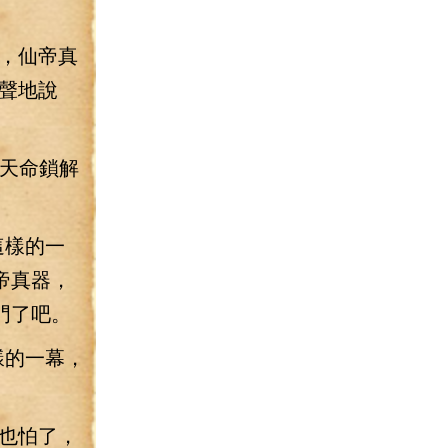
，仙帝真
聲地說
，天命鎖解
這樣的一
帝真器，
門了吧。
樣的一幕，
也怕了，