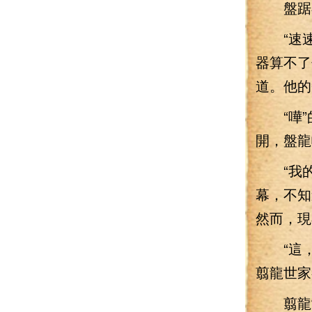
盤踞在
“速速
器算不了
道。他的
“嘩”的
開，盤龍
“我的
幕，不知
然而，現
“這，
翦龍世家
翦龍世