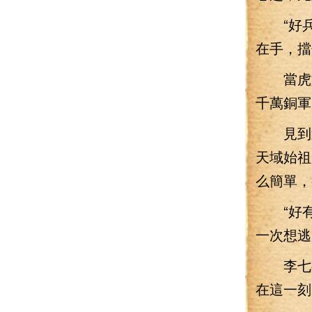
“好兵
在手，擋
當虎賁
千萬銅軍
見到這
天域始祖
么簡單，
“好有
一次想逃
李七夜
在這一刻