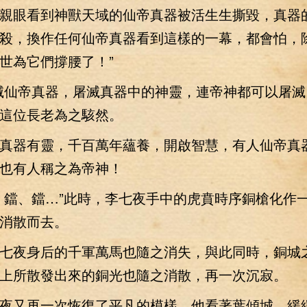
親眼看到神獸天域的仙帝真器被活生生撕毀，真器
殺，換作任何仙帝真器看到這樣的一幕，都會怕，
世為它們撐腰了！”
仙帝真器，屠滅真器中的神靈，連帝神都可以屠滅
這位長老為之駭然。
器有靈，千百萬年蘊養，開啟智慧，有人仙帝真
也有人稱之為帝神！
鐺、鐺…”此時，李七夜手中的虎賁時序銅槍化作
消散而去。
夜身后的千軍萬馬也隨之消失，與此同時，銅城
上所散發出來的銅光也隨之消散，再一次沉寂。
又再一次恢復了平凡的模樣，他看著葉傾城，緩