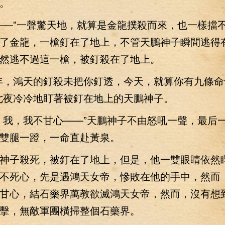
。
—”一聲驚天地，就算是金龍撲殺而來，也一樣擋
了金龍，一槍釘在了地上，不管天鵬神子瞬間逃得
然逃不過這一槍，被釘殺在了地上。
，鴻天的釘殺未把你釘透，今天，就算你有九條命
七夜冷冷地盯著被釘在地上的天鵬神子。
我，我不甘心——”天鵬神子不由怒吼一聲，最后
雙腿一蹬，一命直赴黃泉。
子殺死，被釘在了地上，但是，他一雙眼睛依然
不死心，先是遇鴻天女帝，慘敗在他的手中，然而
甘心，結石藥界萬教欲滅鴻天女帝，然而，沒有想
擊，無敵軍團橫掃整個石藥界。