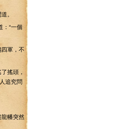
問道。
：“一個
鴉四軍，不
搖了搖頭，
人追究問
。
盤龍幡突然