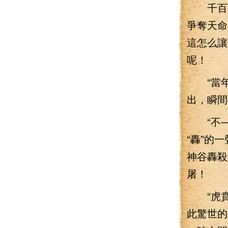
千百萬
爭奪天命
這怎么讓
呢！
“當年
出，瞬間
“不—
“轟”的
神谷轟殺
屠！
“虎賁
此驚世的