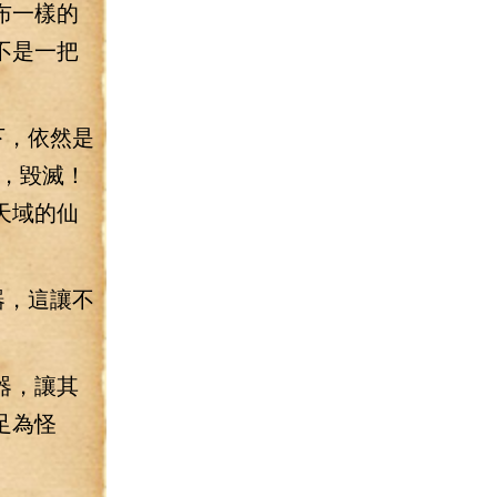
布一樣的
不是一把
下，依然是
，毀滅！
天域的仙
器，這讓不
器，讓其
足為怪