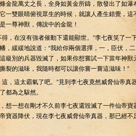
金龍萬丈之長，全身如黃金所鑄，散發出了如瀑
它一雙眼睛俯視眾生的時候，就讓人產生錯覺，這
是一尊神獸，傳說中的金龍！
得，在沒有強者催動下還能顯世。”李七夜笑了一
幡，緩緩地說道：“我給你兩個選擇，一，臣伏，二
這級別的兵器毀滅了，如果你想嘗試一下當年神獸
撕裂的滋味，我隨時都可以讓你嘗一嘗這滋味！”
這，這太霸氣了吧。”見到李七夜竟然威脅仙帝真
了都為之駭然。
想一想在剛才不久前李七夜還毀滅了一件仙帝寶
帝寶器降伏，現在李七夜威脅仙帝真器，那已經不