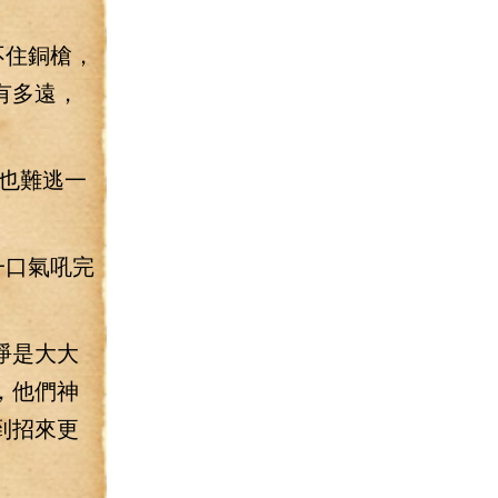
不住銅槍，
有多遠，
也難逃一
一口氣吼完
睜是大大
，他們神
到招來更