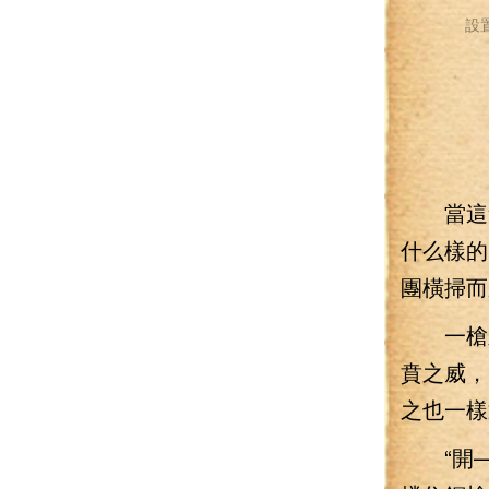
設
當這無
什么樣的
團橫掃而
一槍刺
賁之威，
之也一樣
“開—