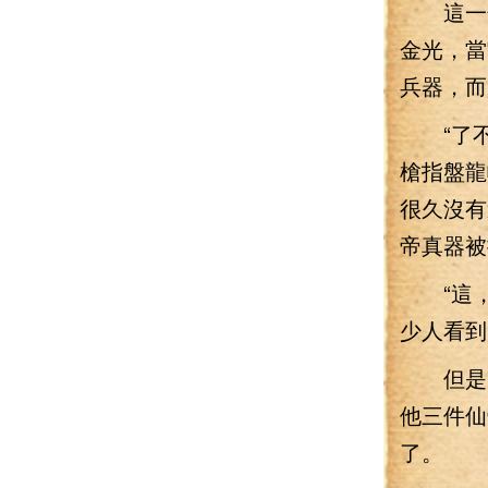
這一條
金光，當
兵器，而
“了不
槍指盤龍
很久沒有
帝真器被
“這，
少人看到
但是，
他三件仙
了。