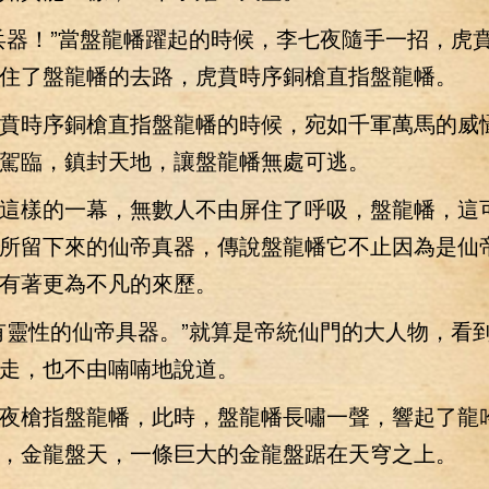
器！”當盤龍幡躍起的時候，李七夜隨手一招，虎
住了盤龍幡的去路，虎賁時序銅槍直指盤龍幡。
時序銅槍直指盤龍幡的時候，宛如千軍萬馬的威
駕臨，鎮封天地，讓盤龍幡無處可逃。
樣的一幕，無數人不由屏住了呼吸，盤龍幡，這
所留下來的仙帝真器，傳說盤龍幡它不止因為是仙
有著更為不凡的來歷。
靈性的仙帝具器。”就算是帝統仙門的大人物，看
走，也不由喃喃地說道。
槍指盤龍幡，此時，盤龍幡長嘯一聲，響起了龍
，金龍盤天，一條巨大的金龍盤踞在天穹之上。