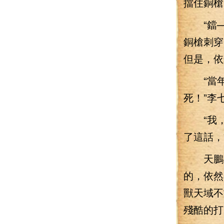
擋住銅槍
“鐺—
銅槍刺穿
但是，依
“當年
死！”李
“我，
了這話，
天鵬神
的，依然
獸天域不
殘酷的打