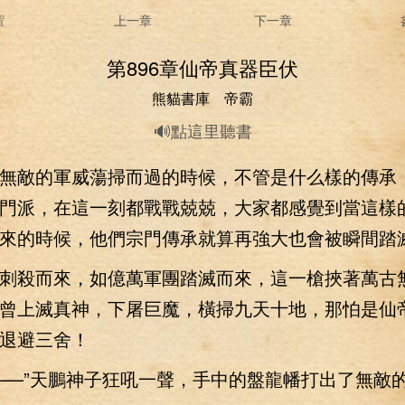
置
上一章
下一章
第896章仙帝真器臣伏
熊貓書庫 帝霸
🔊點這里聽書
敵的軍威蕩掃而過的時候，不管是什么樣的傳承
門派，在這一刻都戰戰兢兢，大家都感覺到當這樣
來的時候，他們宗門傳承就算再強大也會被瞬間踏
殺而來，如億萬軍團踏滅而來，這一槍挾著萬古
曾上滅真神，下屠巨魔，橫掃九天十地，那怕是仙
退避三舍！
—”天鵬神子狂吼一聲，手中的盤龍幡打出了無敵