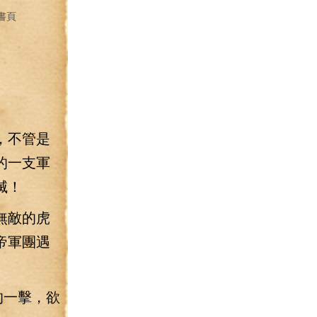
書頁
，不管是
的一支軍
滅！
無敵的虎
帝軍團遇
的一擊，欲