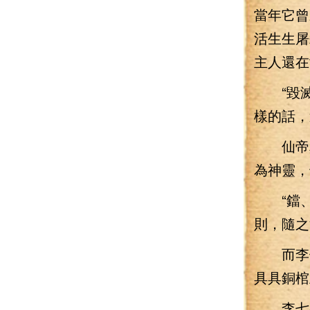
當年它曾
活生生屠
主人還在
“毀滅
樣的話，
仙帝真
為神靈，
“鐺、
則，隨之
而李七
具具銅棺
李七夜