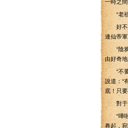
一時之間
“老祖
好不容
連仙帝軍
“陰鴉
由好奇地
“不要
說道：“
底！只要
對于老
“嘩啦
卷起，宛