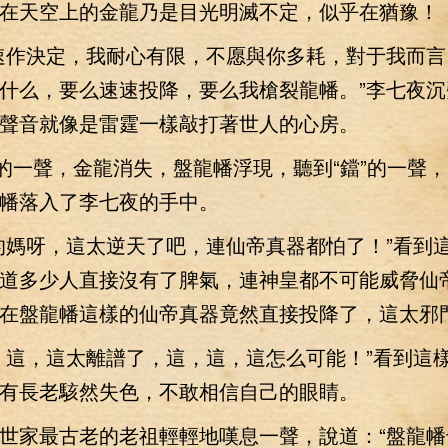
天空上的金龍乃是目光明滅不定，似乎在猶豫！
作決定，我耐心有限，不愿與你多耗，對于我而言
什么，要么速速投降，要么我槍裂龍幡。”李七夜沉
聲音就像是雷霆一樣敲打著世人的心房。
一聲，金龍消失，盤龍幡浮現，聽到“鐺”的一聲
幡落入了李七夜的手中。
媽呀，這太逆天了吧，連仙帝真器都怕了！”看到
道多少人直接沒有了脾氣，連神皇都不可能威脅仙
在盤龍幡這樣的仙帝真器竟然直接投降了，這太邪
這，這太離譜了，這，這，這怎么可能！”看到這
有長老駭然失色，不敢相信自己的眼睛。
家最古老的老祖輕輕地嘆息一聲，說道：“盤龍幡