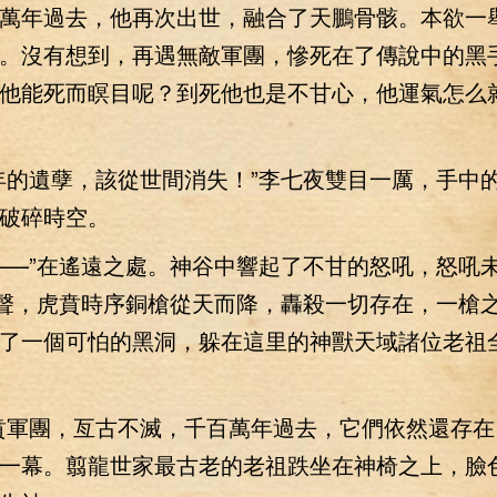
年過去，他再次出世，融合了天鵬骨骸。本欲一
。沒有想到，再遇無敵軍團，慘死在了傳說中的黑
他能死而瞑目呢？到死他也是不甘心，他運氣怎么
的遺孽，該從世間消失！”李七夜雙目一厲，手中
破碎時空。
—”在遙遠之處。神谷中響起了不甘的怒吼，怒吼
一聲，虎賁時序銅槍從天而降，轟殺一切存在，一槍
了一個可怕的黑洞，躲在這里的神獸天域諸位老祖
軍團，亙古不滅，千百萬年過去，它們依然還存在
一幕。翦龍世家最古老的老祖跌坐在神椅之上，臉