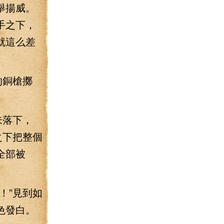
舉揚威。
手之下，
就這么差
的銅槍擲
未落下，
之下把整個
全部被
！”見到如
色發白。