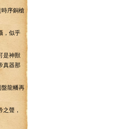
賁時序銅槍
懾，似乎
可是神獸
帝真器那
到盤龍幡再
吟之聲，