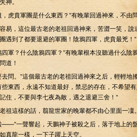
失神。
，虎賁軍團是什么東西？”有晚輩回過神來，不由
易，這位最古老的老祖回過神來，苦澀一笑，說道
團遇到了都要退避的軍團！陰鴉四軍，虎賁最兇！”
四軍？什么陰鴉四軍？”有晚輩根本沒聽過什么陰
問道！
去問。”這個最古老的老祖回過神來之后，輕輕地
有些東西，永遠不知道最好，禁忌的存在，不希望有
記住，不要與李七夜為敵，遇之退避三舍！”
祖這樣的話，翦龍世家的晚輩都不由心里面一凜
——”一聲響起，天鵬神子被殺之后，落于地上的
如真龍一樣，一下子躍上天空。