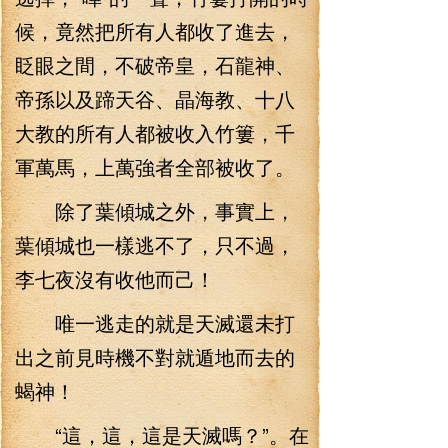
候，竟然把所有人都收了進去，
眨眼之間，不破帝皇，石龍神、
帝孫以及蹄天谷、晶海教、十八
大教的所有人都被收入竹簍，千
軍萬馬，上萬強者全部被收了。
除了葉傾城之外，事實上，
葉傾城也一樣逃不了，只不過，
李七夜沒有收他而己！
唯一逃走的就是天滅還未打
出之前見時機不對就遁地而去的
蝎神！
“這，這，這是天滅嗎？”。在