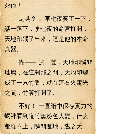
死他！
“是嗎？”。李七夜笑了一下，
話一落下，李七夜的命宮打開，
天地印飛了出來，這是他的本命
真器。
“轟——”的一聲，天地印瞬間
璀璨，在這剎那之間，天地印變
成了一只竹簍，就在這石火電光
之間，竹簍打開了。
“不好！”一直暗中保存實力的
蝎神看到這竹簍臉色大變，什么
都顧不上，瞬間遁地，逃之夭