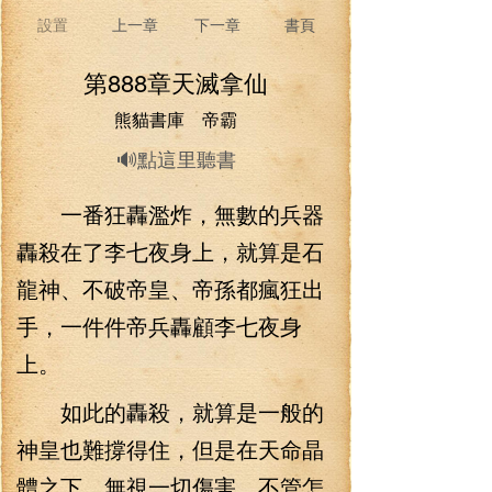
設置
上一章
下一章
書頁
第888章天滅拿仙
熊貓書庫 帝霸
🔊點這里聽書
一番狂轟濫炸，無數的兵器
轟殺在了李七夜身上，就算是石
龍神、不破帝皇、帝孫都瘋狂出
手，一件件帝兵轟顧李七夜身
上。
如此的轟殺，就算是一般的
神皇也難撐得住，但是在天命晶
體之下，無視一切傷害，不管怎