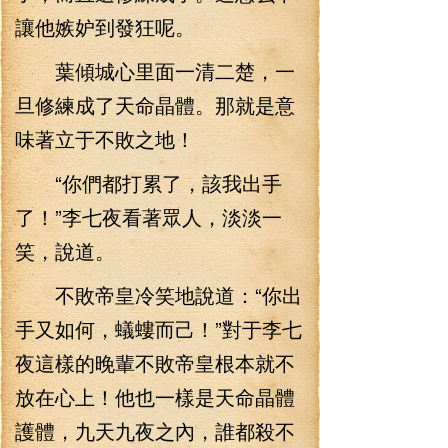
讓他嫉妒到發狂呢。
葉傾城心里面一清二楚，一
旦修練成了天命晶體。那就是意
味著立于不敗之地！
“你們都打累了，該我出手
了！”李七夜看著眾人，淡淡一
笑，說道。
不敗帝皇冷笑地說道：“你出
手又如何，蟻螻而己！”對于李七
夜這樣的晚輩不敗帝皇根本就不
放在心上！他也一樣是天命晶體
護體，九天九夜之內，誰都殺不