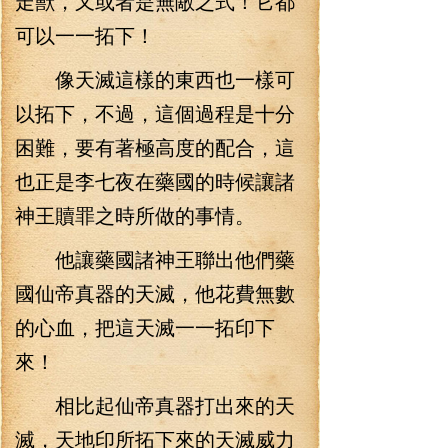
走獸，又或者是無敵之式！它都
可以一一拓下！
像天滅這樣的東西也一樣可
以拓下，不過，這個過程是十分
困難，要有著極高度的配合，這
也正是李七夜在藥國的時候讓諸
神王贖罪之時所做的事情。
他讓藥國諸神王聯出他們藥
國仙帝真器的天滅，他花費無數
的心血，把這天滅一一拓印下
來！
相比起仙帝真器打出來的天
滅，天地印所拓下來的天滅威力