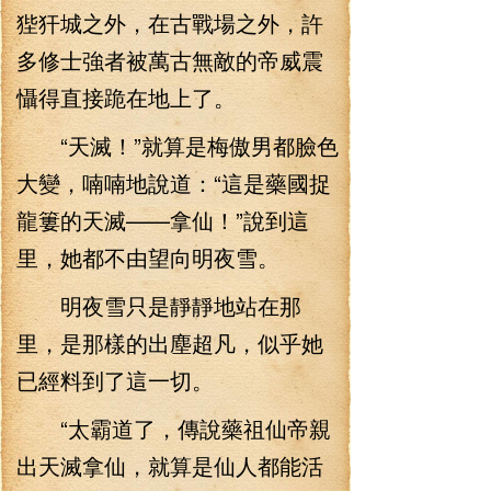
狴犴城之外，在古戰場之外，許
多修士強者被萬古無敵的帝威震
懾得直接跪在地上了。
“天滅！”就算是梅傲男都臉色
大變，喃喃地說道：“這是藥國捉
龍簍的天滅——拿仙！”說到這
里，她都不由望向明夜雪。
明夜雪只是靜靜地站在那
里，是那樣的出塵超凡，似乎她
已經料到了這一切。
“太霸道了，傳說藥祖仙帝親
出天滅拿仙，就算是仙人都能活