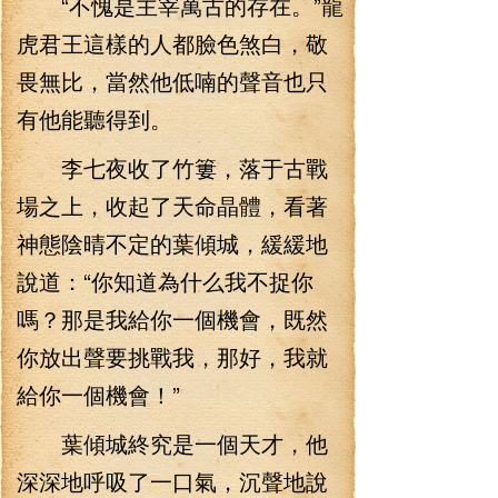
“不愧是主宰萬古的存在。”龍
虎君王這樣的人都臉色煞白，敬
畏無比，當然他低喃的聲音也只
有他能聽得到。
李七夜收了竹簍，落于古戰
場之上，收起了天命晶體，看著
神態陰晴不定的葉傾城，緩緩地
說道：“你知道為什么我不捉你
嗎？那是我給你一個機會，既然
你放出聲要挑戰我，那好，我就
給你一個機會！”
葉傾城終究是一個天才，他
深深地呼吸了一口氣，沉聲地說