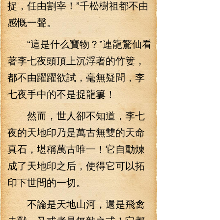
捉，任由割宰！”千松樹祖都不由
感慨一聲。
“這是什么寶物？”連龍驚仙看
著李七夜頭頂上沉浮著的竹簍，
都不由躍躍欲試，毫無疑問，李
七夜手中的不是捉龍簍！
然而，世人卻不知道，李七
夜的天地印乃是萬古無雙的天命
真石，堪稱萬古唯一！它自動煉
成了天地印之后，使得它可以拓
印下世間的一切。
不論是天地山河，還是飛禽