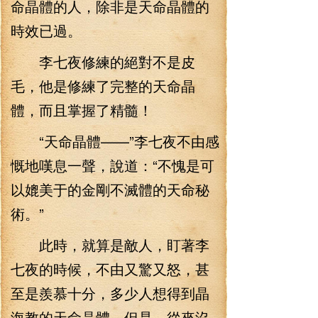
命晶體的人，除非是天命晶體的
時效已過。
李七夜修練的絕對不是皮
毛，他是修練了完整的天命晶
體，而且掌握了精髓！
“天命晶體——”李七夜不由感
慨地嘆息一聲，說道：“不愧是可
以媲美于的金剛不滅體的天命秘
術。”
此時，就算是敵人，盯著李
七夜的時候，不由又驚又怒，甚
至是羨慕十分，多少人想得到晶
海教的天命晶體，但是，從來沒