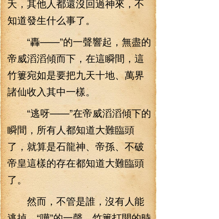
夭，其他人都還沒回過神來，不
知道發生什么事了。
“轟——”的一聲響起，無盡的
帝威滔滔傾而下，在這瞬間，這
竹簍宛如是要把九天十地、萬界
諸仙收入其中一樣。
“逃呀——”在帝威滔滔傾下的
瞬間，所有人都知道大難臨頭
了，就算是石龍神、帝孫、不破
帝皇這樣的存在都知道大難臨頭
了。
然而，不管是誰，沒有人能
逃掉，“嘩”的一聲，竹簍打開的時