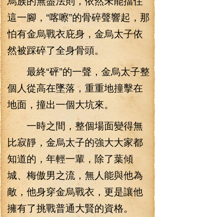
烏族的無盡法則，依然未能擋住
這一腳，“喀嚓”的骨碎聲響起，那
怕有金烏戰衣庇身，金烏太子依
然被踩碎了全身骨頭。
最終“砰”的一聲，金烏太子整
個人從高在墜落，重重地撞擊在
地面，撞出一個大坑來。
一時之間，整個場面變得無
比寂靜，金烏太子的強大大家都
知道的，年輕一輩，除了葉傾
城、梅傲男之流，無人能與他為
敵，他身穿金烏戰衣，更是讓他
擁有了挑戰普通大賢的資格。