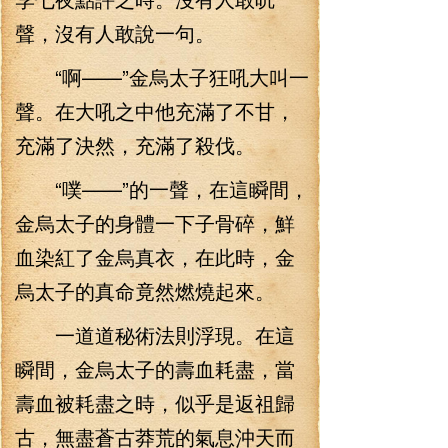
聲，沒有人敢說一句。
“啊——”金烏太子狂吼大叫一
聲。在大吼之中他充滿了不甘，
充滿了決然，充滿了殺伐。
“噗——”的一聲，在這瞬間，
金烏太子的身體一下子骨碎，鮮
血染紅了金烏真衣，在此時，金
烏太子的真命竟然燃燒起來。
一道道秘術法則浮現。在這
瞬間，金烏太子的壽血耗盡，當
壽血被耗盡之時，似乎是返祖歸
古，無盡蒼古莽荒的氣息沖天而