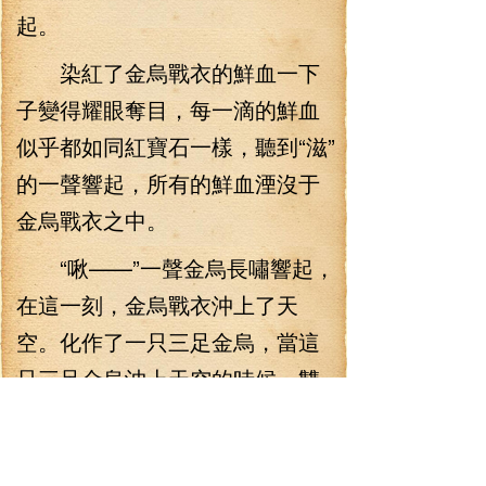
起。
染紅了金烏戰衣的鮮血一下
子變得耀眼奪目，每一滴的鮮血
似乎都如同紅寶石一樣，聽到“滋”
的一聲響起，所有的鮮血湮沒于
金烏戰衣之中。
“啾——”一聲金烏長嘯響起，
在這一刻，金烏戰衣沖上了天
空。化作了一只三足金烏，當這
只三足金烏沖上天空的時候，雙
翅張開。遮蔽了九天十地。
“蓬”的一聲吶起，這只三足金