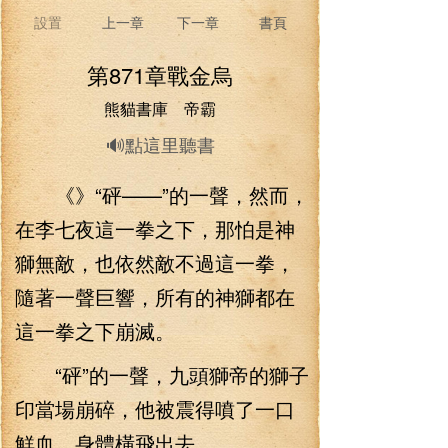
設置
上一章
下一章
書頁
第871章戰金烏
熊貓書庫 帝霸
🔊點這里聽書
《》“砰——”的一聲，然而，
在李七夜這一拳之下，那怕是神
獅無敵，也依然敵不過這一拳，
隨著一聲巨響，所有的神獅都在
這一拳之下崩滅。
“砰”的一聲，九頭獅帝的獅子
印當場崩碎，他被震得噴了一口
鮮血，身體橫飛出去。