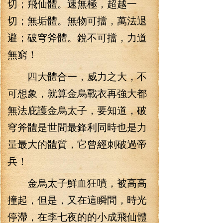
切；飛仙體。速無極，超越一
切；無垢體。無物可擋，萬法退
避；破穹斧體。銳不可擋，力道
無窮！
四大體合一，威力之大，不
可想象，就算金烏戰衣再強大都
無法庇護金烏太子，要知道，破
穹斧體是世間最鋒利同時也是力
量最大的體質，它曾經刺破過帝
兵！
金烏太子鮮血狂噴，被高高
撞起，但是，又在這瞬間，時光
停滯，在李七夜的的小成飛仙體