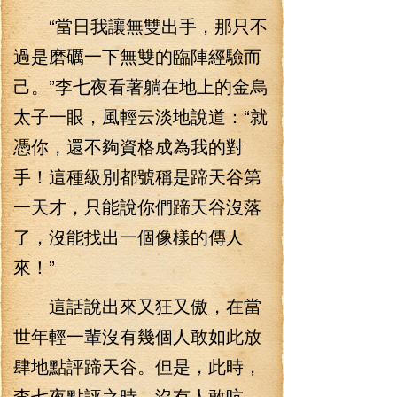
“當日我讓無雙出手，那只不
過是磨礪一下無雙的臨陣經驗而
己。”李七夜看著躺在地上的金烏
太子一眼，風輕云淡地說道：“就
憑你，還不夠資格成為我的對
手！這種級別都號稱是蹄天谷第
一天才，只能說你們蹄天谷沒落
了，沒能找出一個像樣的傳人
來！”
這話說出來又狂又傲，在當
世年輕一輩沒有幾個人敢如此放
肆地點評蹄天谷。但是，此時，
李七夜點評之時。沒有人敢吭