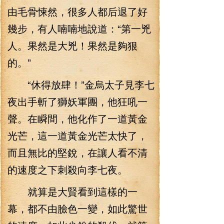
由毛骨悚然，很多人都后退了好
幾步，有人喃喃地說道：“第一兇
人。果然是大兇！果然是夠狠
的。”
“休得放肆！”金烏太子見李七
夜出手斬了獅妖軍團，他狂吼一
聲。在瞬間，他化作了一道黃金
光芒，這一道黃金光芒太快了，
而且無比的堅銳，在讓人看不清
的速度之下刺殺向李七夜。
就算是大賢看到這樣的一
幕，都不由臉色一變，如此驚世