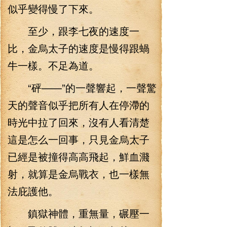
似乎變得慢了下來。
至少，跟李七夜的速度一
比，金烏太子的速度是慢得跟蝸
牛一樣。不足為道。
“砰——”的一聲響起，一聲驚
天的聲音似乎把所有人在停滯的
時光中拉了回來，沒有人看清楚
這是怎么一回事，只見金烏太子
已經是被撞得高高飛起，鮮血濺
射，就算是金烏戰衣，也一樣無
法庇護他。
鎮獄神體，重無量，碾壓一