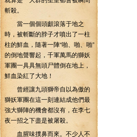
斬殺。
當一個個頭顱滾落于地之
時，被斬斷的脖子才噴出了一柱
柱的鮮血，隨著一陣“啪、啪、啪”
的倒地聲響起，千軍萬馬的獅妖
軍團一具具無頭尸體倒在地上，
鮮血染紅了大地！
曾經讓九頭獅帝自以為傲的
獅妖軍團在這一刻連結成他們最
強大獅陣的機會都沒有，在李七
夜一招之下盡是被屠殺。
血腥味撲鼻而來。不少人不