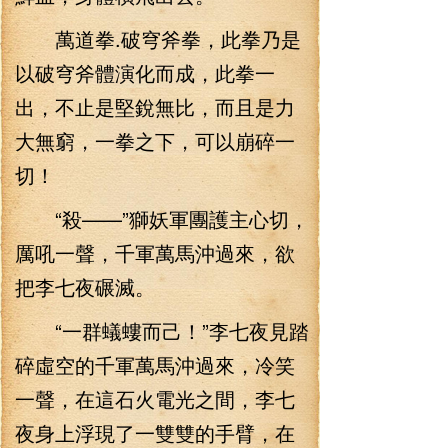
萬道拳.破穹斧拳，此拳乃是
以破穹斧體演化而成，此拳一
出，不止是堅銳無比，而且是力
大無窮，一拳之下，可以崩碎一
切！
“殺——”獅妖軍團護主心切，
厲吼一聲，千軍萬馬沖過來，欲
把李七夜碾滅。
“一群蟻螻而己！”李七夜見踏
碎虛空的千軍萬馬沖過來，冷笑
一聲，在這石火電光之間，李七
夜身上浮現了一雙雙的手臂，在