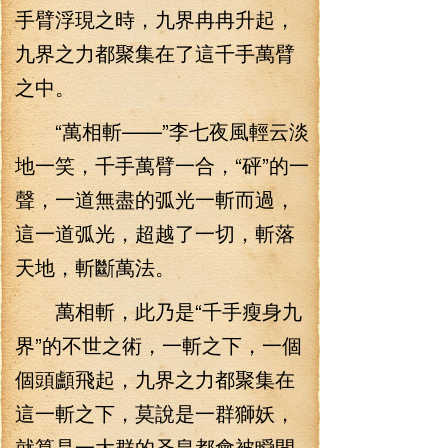
手臂浮現之時，九界冉冉升起，
九界之力都聚集在了這千手萬臂
之中。
“萬相斬——”李七夜風輕云淡
地一笑，千手萬臂一合，“砰”的一
聲，一道無盡的弧光一斬而過，
這一道弧光，超越了一切，斬落
天地，斬斷萬法。
萬相斬，此乃是“千手瘦身九
界”的不世之術，一斬之下，一個
個頭顱飛起，九界之力都聚集在
這一斬之下，莫說是一群獅妖，
就算是一大群的圣皇都會被瞬間