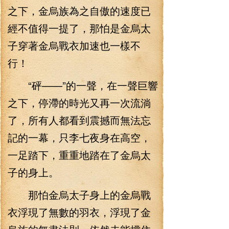
之下，金烏族為之自傲的速度已
經不值得一提了，那怕是金烏太
子穿著金烏戰衣加速也一樣不
行！
“砰——”的一聲，在一聲巨響
之下，停滯的時光又再一次流淌
了，所有人都看到震撼而無法忘
記的一幕，只李七夜身在高空，
一足踏下，重重地踏在了金烏太
子的身上。
那怕金烏太子身上的金烏戰
衣浮現了無數的羽衣，浮現了金