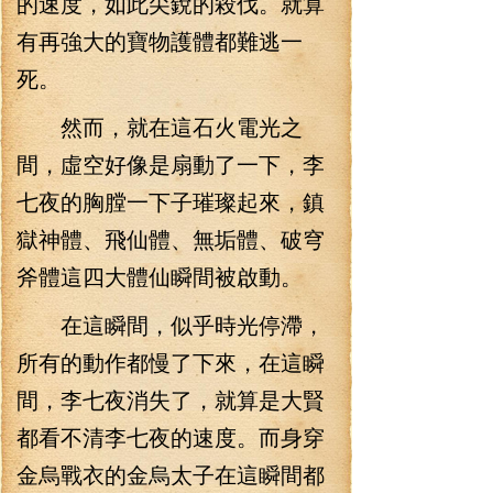
的速度，如此尖銳的殺伐。就算
有再強大的寶物護體都難逃一
死。
然而，就在這石火電光之
間，虛空好像是扇動了一下，李
七夜的胸膛一下子璀璨起來，鎮
獄神體、飛仙體、無垢體、破穹
斧體這四大體仙瞬間被啟動。
在這瞬間，似乎時光停滯，
所有的動作都慢了下來，在這瞬
間，李七夜消失了，就算是大賢
都看不清李七夜的速度。而身穿
金烏戰衣的金烏太子在這瞬間都