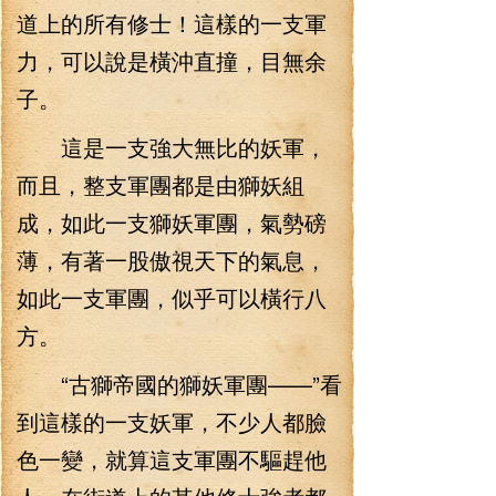
道上的所有修士！這樣的一支軍
力，可以說是橫沖直撞，目無余
子。
這是一支強大無比的妖軍，
而且，整支軍團都是由獅妖組
成，如此一支獅妖軍團，氣勢磅
薄，有著一股傲視天下的氣息，
如此一支軍團，似乎可以橫行八
方。
“古獅帝國的獅妖軍團——”看
到這樣的一支妖軍，不少人都臉
色一變，就算這支軍團不驅趕他