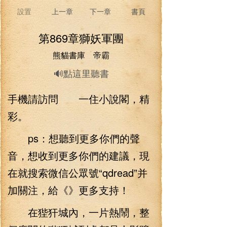
設置
上一章
下一章
書頁
第869章獅妖軍團
熊貓書庫 帝霸
🔊點這里聽書
手機請訪問 一住小說閣，精
彩。
ps：想聽到更多你們的聲
音，想收到更多你們的建議，現
在就搜索微信公眾號“qdread”并
加關注，給《》更多支持！
在狴犴城內，一片熱鬧，整