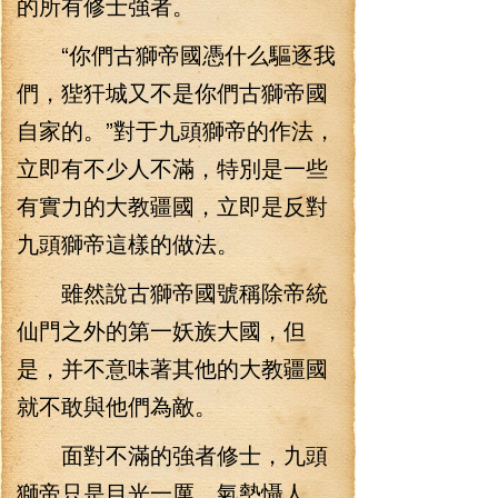
的所有修士強者。
“你們古獅帝國憑什么驅逐我
們，狴犴城又不是你們古獅帝國
自家的。”對于九頭獅帝的作法，
立即有不少人不滿，特別是一些
有實力的大教疆國，立即是反對
九頭獅帝這樣的做法。
雖然說古獅帝國號稱除帝統
仙門之外的第一妖族大國，但
是，并不意味著其他的大教疆國
就不敢與他們為敵。
面對不滿的強者修士，九頭
獅帝只是目光一厲，氣勢懾人，