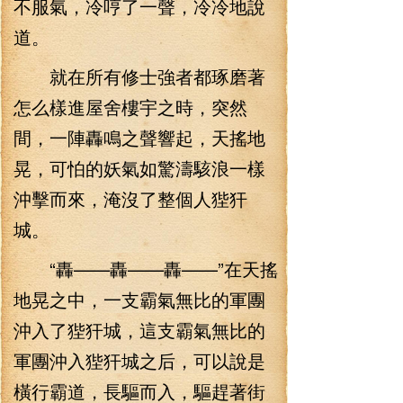
不服氣，冷哼了一聲，冷冷地說
道。
就在所有修士強者都琢磨著
怎么樣進屋舍樓宇之時，突然
間，一陣轟鳴之聲響起，天搖地
晃，可怕的妖氣如驚濤駭浪一樣
沖擊而來，淹沒了整個人狴犴
城。
“轟——轟——轟——”在天搖
地晃之中，一支霸氣無比的軍團
沖入了狴犴城，這支霸氣無比的
軍團沖入狴犴城之后，可以說是
橫行霸道，長驅而入，驅趕著街