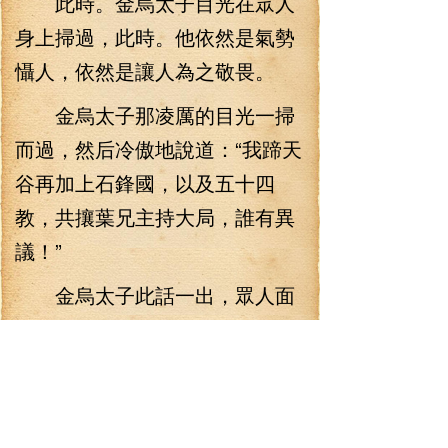
此時。金烏太子目光在眾人
身上掃過，此時。他依然是氣勢
懾人，依然是讓人為之敬畏。
金烏太子那凌厲的目光一掃
而過，然后冷傲地說道：“我蹄天
谷再加上石鋒國，以及五十四
教，共攘葉兄主持大局，誰有異
議！”
金烏太子此話一出，眾人面
面相覷。大家都知道，藥國、翦
龍世家不出，御獸城不顯，誰人
與蹄天谷爭鋒？在當世，蹄天谷
的風頭之健，無門派能及！