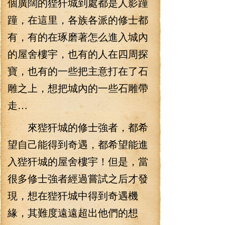
個廣闊的狴犴城到處都是人影蹱
蹱，在這里，各族各派的修士都
有，有的在琢磨著怎么進入城內
的屋舍樓宇，也有的人在四周探
寶，也有的一些把主意打在了石
雕之上，想把城內的一些石雕帶
走…
來狴犴城的修士強者，都希
望自己能得到奇遇，都希望能進
入狴犴城的屋舍樓宇！但是，當
很多修士強者經過嘗試之后才發
現，想在狴犴城中得到奇遇機
緣，其難度遠遠超出他們的想