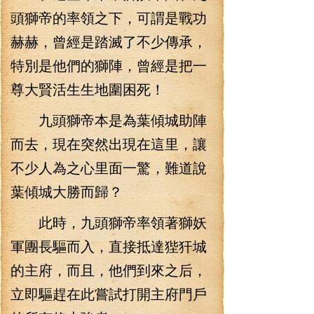
頭獅帝的率領之下，可謂是戰功
赫赫，曾經是踏滅了不少傳承，
特別是他們的獅陣，曾經是把一
尊大賢活生生地圍困死！
九頭獅帝本是為葉傾城助陣
而去，現在突然出現在這里，讓
不少人為之心里面一驚，難道說
葉傾城大勝而歸？
此時，九頭獅帝率領著獅妖
軍團長驅而入，直接抵達狴犴城
的主府，而且，他們到來之后，
立即驅趕在此嘗試打開主府門戶