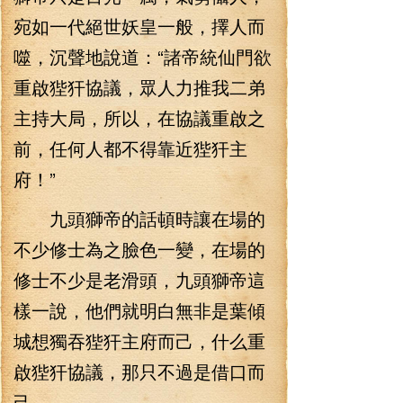
宛如一代絕世妖皇一般，擇人而
噬，沉聲地說道：“諸帝統仙門欲
重啟狴犴協議，眾人力推我二弟
主持大局，所以，在協議重啟之
前，任何人都不得靠近狴犴主
府！”
九頭獅帝的話頓時讓在場的
不少修士為之臉色一變，在場的
修士不少是老滑頭，九頭獅帝這
樣一說，他們就明白無非是葉傾
城想獨吞狴犴主府而己，什么重
啟狴犴協議，那只不過是借口而
己。