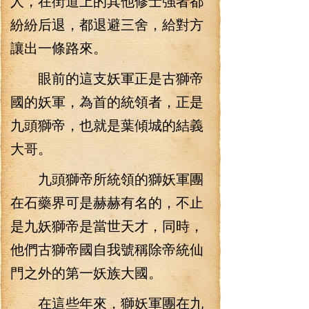
人，在街道上的其他修士強者都
紛紛后退，都退避三舍，給對方
讓出一條路來。
眼前的這支妖軍正是古獅帝
國的妖軍，為首的統領者，正是
九頭獅帝，也就是葉傾城的結義
大哥。
九頭獅帝所統領的獅妖軍團
在石藥界可是赫赫有名的，不止
是九妖獅帝是當世天才，同時，
他們古獅帝國自我號稱除帝統仙
門之外的第一妖族大國。
在這些年來，獅妖軍團在九