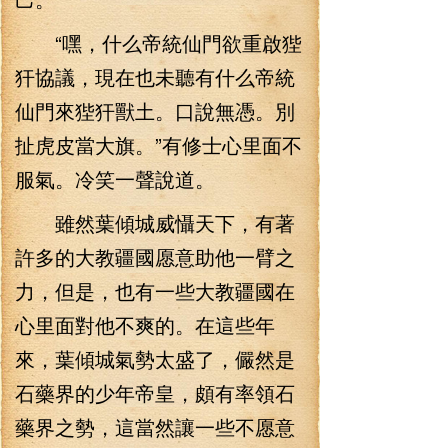
“嘿，什么帝統仙門欲重啟狴
犴協議，現在也未聽有什么帝統
仙門來狴犴獸土。口說無憑。別
扯虎皮當大旗。”有修士心里面不
服氣。冷笑一聲說道。
雖然葉傾城威懾天下，有著
許多的大教疆國愿意助他一臂之
力，但是，也有一些大教疆國在
心里面對他不爽的。在這些年
來，葉傾城氣勢太盛了，儼然是
石藥界的少年帝皇，頗有率領石
藥界之勢，這當然讓一些不愿意