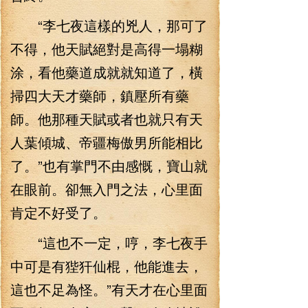
“李七夜這樣的兇人，那可了
不得，他天賦絕對是高得一塌糊
涂，看他藥道成就就知道了，橫
掃四大天才藥師，鎮壓所有藥
師。他那種天賦或者也就只有天
人葉傾城、帝疆梅傲男所能相比
了。”也有掌門不由感慨，寶山就
在眼前。卻無入門之法，心里面
肯定不好受了。
“這也不一定，哼，李七夜手
中可是有狴犴仙棍，他能進去，
這也不足為怪。”有天才在心里面