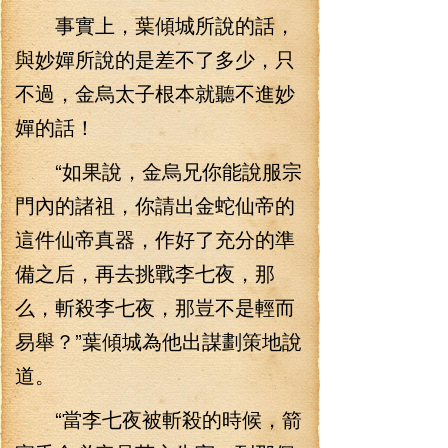
事實上，葉傾城所說的話，
與妙嬋所說的是差不了多少，只
不過，金烏太子根本就聽不進妙
嬋的話！
“如果說，金烏兄你能說服宗
門內的諸祖，你請出金蛇仙帝的
這件仙帝真器，作好了充分的準
備之后，再去挑戰李七夜，那
么，斬殺李七夜，那豈不是輕而
易舉？”葉傾城為他出謀劃策地說
道。
“當李七夜被斬殺的時候，箭