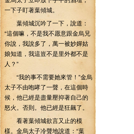
一下子盯著葉傾城。
葉傾城沉吟了一下，說道：
“這個嘛，不是我不愿意跟金烏兄
你說，我說多了，萬一被妙嬋姑
娘知道，我這豈不是里外都不是
人？”
“我的事不需要她來管！”金烏
太子不由咆哮了一聲，在這個時
候，他已經是盡量壓抑著自己的
怒火。否則。他已經是狂飆了。
看著葉傾城欲言又止的模
樣。金烏太子冷聲地說道：“葉