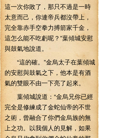
這一次你敗了，那只不過是一時
太意而己，你連帝兵都沒帶上，
完全靠赤手空拳力搏箭家千金，
這怎么能不吃虧呢？”葉傾城安慰
與鼓氣地說道。
“這的確。”金烏太子在葉傾城
的安慰與鼓氣之下，他本是有酒
氣的雙眼不由一下亮了起來。
葉傾城說道：“金烏兄你已經
完全是修練成了金蛇仙帝的不世
之術，曾融合了你們金烏族的無
上之功。以我個人的見解，如果