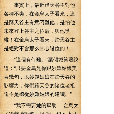
事實上，最近蹄天谷主對他
各種不爽，在金烏太子看來，這
是蹄天谷主有意刁難他，是怕他
未來登上谷主之位后，與他爭
權！在金烏太子看來，蹄天谷主
是絕對不會那么甘心退位的！
“這個有何難。”葉傾城笑著說
道：“只要金烏兄你跟妙嬋姑娘美
言幾句，以妙嬋姑娘在蹄天谷的
影響力，你們蹄天谷的諸位老祖
還不是聽從妙嬋姑娘的建議。”
“我不需要她的幫助！”金烏太
子冷聲地說道：“再說，也不止只