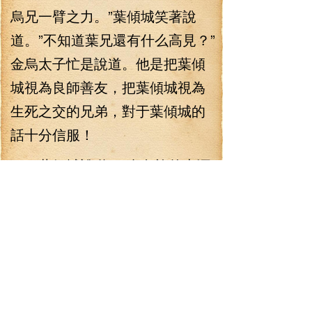
烏兄一臂之力。”葉傾城笑著說
道。”不知道葉兄還有什么高見？”
金烏太子忙是說道。他是把葉傾
城視為良師善友，把葉傾城視為
生死之交的兄弟，對于葉傾城的
話十分信服！
葉傾城說道：“金烏族的本源
起始于太陽精火，正好，我擁有
一頁可以激發太陽精火的秘術，
若是金烏兄使用此門秘術，能讓
金烏兄你的潛力爆發好幾倍！甚
至是上十倍，到時候，就算李七
夜再強大，那也是死路一條！”