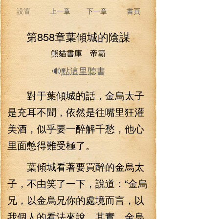
設置
上一章
下一章
書頁
第858章葉傾城的陰謀
熊貓書庫 帝霸
🔊點這里聽書
對于葉傾城的話，金烏太子
是充耳不聞，依然是往嘴里狂灌
美酒，似乎要一醉解千愁，他心
里面憋得難受極了。
葉傾城看著要買醉的金烏太
子，不由笑了一下，說道：“金烏
兄，以金烏兄你的處境而言，以
我個人的看法來說，其實，金烏