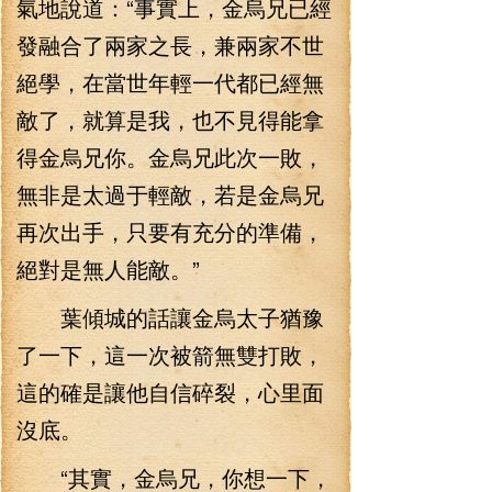
氣地說道：“事實上，金烏兄已經
發融合了兩家之長，兼兩家不世
絕學，在當世年輕一代都已經無
敵了，就算是我，也不見得能拿
得金烏兄你。金烏兄此次一敗，
無非是太過于輕敵，若是金烏兄
再次出手，只要有充分的準備，
絕對是無人能敵。”
葉傾城的話讓金烏太子猶豫
了一下，這一次被箭無雙打敗，
這的確是讓他自信碎裂，心里面
沒底。
“其實，金烏兄，你想一下，