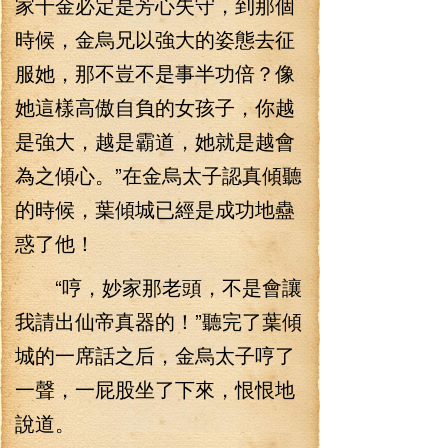
家千金必定是芳心失守，到那個
時候，金烏兄以強大的姿態去征
服她，那不豈不是事半功倍？像
她這樣高傲自負的女孩子，你越
是強大，越是霸道，她就是越會
為之傾心。”在金烏太子認真傾聽
的時候，葉傾城已經是成功地蠱
惑了他！
“哼，妙家那老頭，不是會讓
我請出仙帝真器的！”聽完了葉傾
城的一席話之后，金烏太子哼了
一聲，一屁股坐了下來，恨恨地
說道。