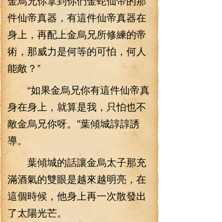
金烏兄你拿到你們金蛇仙帝的那
件仙帝真器，有這件仙帝真器在
身上，再配上金烏兄所修練的帝
術，那威力是何等的可怕，何人
能敵？”
“如果金烏兄你有這件仙帝真
身在身上，就算是我，只怕也不
敵金烏兄你呀。”葉傾城諄諄誘
導。
葉傾城的話讓金烏太子那充
滿酒氣的雙眼是越來越明亮，在
這個時候，他身上再一次散發出
了太陽光芒。