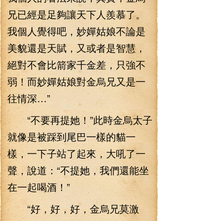
兄已經是足夠讓天下人羨慕了。
我個人覺得吧，妙嬋姑娘不論是
美貌還是天賦，又或者是智慧，
絕對不會比箭家千金差，只強不
弱！而妙嬋姑娘對金烏兄又是一
往情深…”
“不要再提她！”此時金烏太子
就像是被踩到尾巴一樣的貓一
樣，一下子站了起來，大吼了一
聲，說道：“不提她，我們還能坐
在一起喝酒！”
“好，好，好，金烏兄莫激