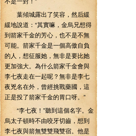
不是一對！”
葉傾城露出了笑容，然后緩
緩地說道：“其實嘛，金烏兄想得
到箭家千金的芳心，也不是不無
可能。箭家千金是一個高傲自負
的人，想征服她，無非是要比她
更加強大。為什么箭家千金會與
李七夜走在一起呢？無非是李七
夜兇名在外，曾經挑戰藥國，這
正是投了箭家千金的胃口呀。”
“李七夜！”聽到這個名字。金
烏太子頓時不由咬牙切齒，想到
李七夜與箭無雙雙飛雙宿。他是