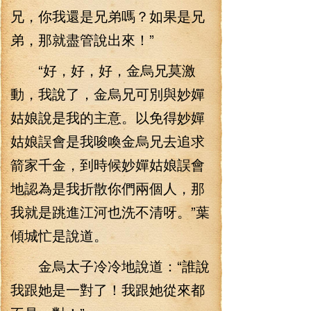
兄，你我還是兄弟嗎？如果是兄
弟，那就盡管說出來！”
“好，好，好，金烏兄莫激
動，我說了，金烏兄可別與妙嬋
姑娘說是我的主意。以免得妙嬋
姑娘誤會是我唆喚金烏兄去追求
箭家千金，到時候妙嬋姑娘誤會
地認為是我折散你們兩個人，那
我就是跳進江河也洗不清呀。”葉
傾城忙是說道。
金烏太子冷冷地說道：“誰說
我跟她是一對了！我跟她從來都