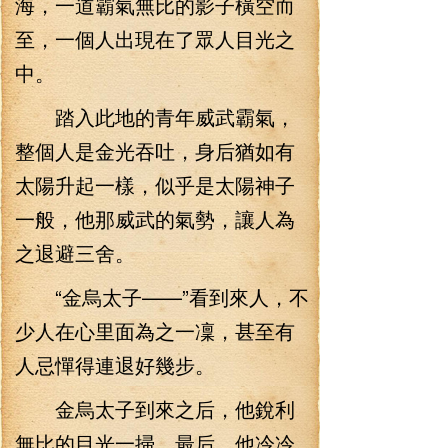
海，一道霸氣無比的影子橫空而
至，一個人出現在了眾人目光之
中。
踏入此地的青年威武霸氣，
整個人是金光吞吐，身后猶如有
太陽升起一樣，似乎是太陽神子
一般，他那威武的氣勢，讓人為
之退避三舍。
“金烏太子——”看到來人，不
少人在心里面為之一凜，甚至有
人忌憚得連退好幾步。
金烏太子到來之后，他銳利
無比的目光一掃，最后，他冷冷