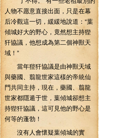
“了不得。”有一些老祖級別的
人物不愿意直接出面，只是在幕
后冷觀這一切，緩緩地說道：“葉
傾城好大的野心，竟然想主持狴
犴協議，他想成為第二個神獸天
域！”
當年狴犴協議是由神獸天域
與藥國、翦龍世家這樣的帝統仙
門共同主持，現在，藥國、翦龍
世家都隱遁于世，葉傾城卻想主
持狴犴協議，這可見他的野心是
何等的蓬勃！
沒有人會懷疑葉傾城的實