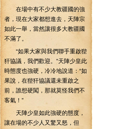
在場中有不少大教疆國的強
者，現在大家都想進去，天陣宗
如此一舉，當然讓很多大教疆國
不滿了。
“如果大家與我們聯手重啟狴
犴協議，我們歡迎。”天陣少皇此
時態度也強硬，冷冷地說道：“如
果說，在狴犴協議還未重啟之
前，誰想硬闖，那就莫怪我們不
客氣！”
天陣少皇如此強硬的態度，
讓在場的不少人又驚又怒，但