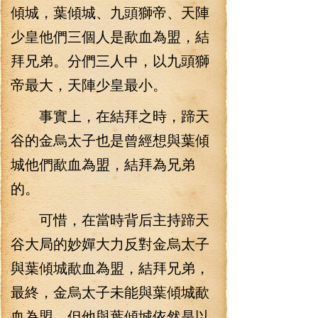
傾城，葉傾城、九頭獅帝、天陣
少皇他們三個人是歃血為盟，結
拜兄弟。分們三人中，以九頭獅
帝最大，天陣少皇最小。
事實上，在結拜之時，蹄天
谷的金烏太子也是曾經想與葉傾
城他們歃血為盟，結拜為兄弟
的。
可惜，在當時背后主持蹄天
谷大局的妙嬋大力反對金烏太子
與葉傾城歃血為盟，結拜兄弟，
最終，金烏太子未能與葉傾城歃
血為盟，但他與葉傾城依然是以