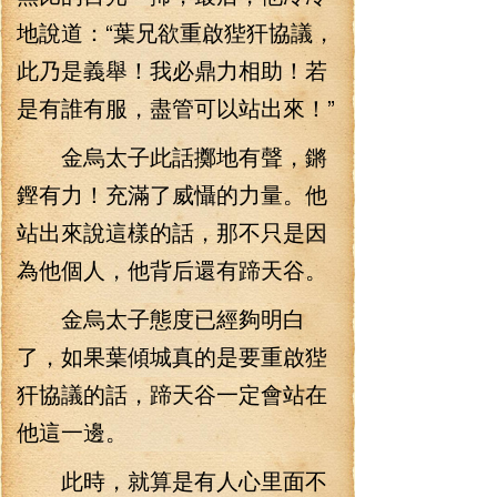
地說道：“葉兄欲重啟狴犴協議，
此乃是義舉！我必鼎力相助！若
是有誰有服，盡管可以站出來！”
金烏太子此話擲地有聲，鏘
鏗有力！充滿了威懾的力量。他
站出來說這樣的話，那不只是因
為他個人，他背后還有蹄天谷。
金烏太子態度已經夠明白
了，如果葉傾城真的是要重啟狴
犴協議的話，蹄天谷一定會站在
他這一邊。
此時，就算是有人心里面不