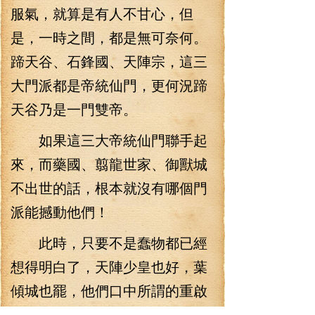
服氣，就算是有人不甘心，但
是，一時之間，都是無可奈何。
蹄天谷、石鋒國、天陣宗，這三
大門派都是帝統仙門，更何況蹄
天谷乃是一門雙帝。
如果這三大帝統仙門聯手起
來，而藥國、翦龍世家、御獸城
不出世的話，根本就沒有哪個門
派能撼動他們！
此時，只要不是蠢物都已經
想得明白了，天陣少皇也好，葉
傾城也罷，他們口中所謂的重啟
狴犴協議無非是一個借口而言，