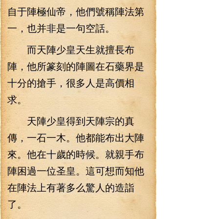
自于陣極仙帝，他們號稱陣法第
一，也并非是一句空話。
而天陣少皇天生就擅長布
陣，他所篆刻的陣圖在石藥界是
十分的搶手，很多人是高價相
求。
天陣少皇得到天陣宗的真
傳，一石一木。他都能布出大陣
來。他在十歲的時候。就親手布
陣困過一位圣皇。這可想而知他
在陣法上有著多么驚人的造詣
了。