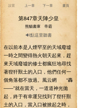
設置
上一章
下一章
書頁
第847章天陣少皇
熊貓書庫 帝霸
🔊點這里聽書
在以前本是人煙罕至的天域廢墟
一時之間變得熱火朝天起來，趕
來天域廢墟的修士都瘋狂地尋找
著狴犴獸土的入口，他們任何一
個角落都不放過。風云網 “轟
——”就在當天，一道道神光拋
起，終于有幸運兒找到了狴犴獸
土的入口，當入口被掀起之時，