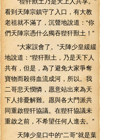
“狴犴獸土乃是天上人共享。”
看到天陣宗鎮守了入口，有大教
老祖就不滿了，沉聲地說道：“你
們天陣宗憑什么獨吞狴犴獸土！”
“大家誤會了。”天陣少皇緩緩
地說道：“狴犴獸土，乃是天下人
共有，但是，為了避免大家爭奪
寶物而殺得血流成河，所以。我
二哥悲天憫憐，愿意站出來為天
下人排憂解難。愿與各大門派共
同重啟狴犴協議。在狴犴協議未
重啟之前，不希望任何人進去。”
天陣少皇口中的“二哥”就是葉