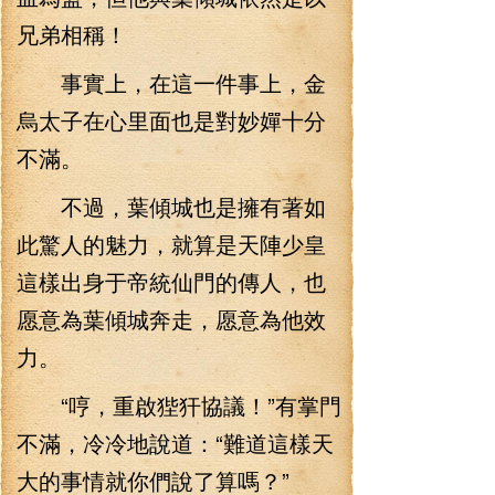
兄弟相稱！
事實上，在這一件事上，金
烏太子在心里面也是對妙嬋十分
不滿。
不過，葉傾城也是擁有著如
此驚人的魅力，就算是天陣少皇
這樣出身于帝統仙門的傳人，也
愿意為葉傾城奔走，愿意為他效
力。
“哼，重啟狴犴協議！”有掌門
不滿，冷冷地說道：“難道這樣天
大的事情就你們說了算嗎？”