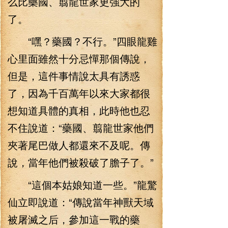
么比藥國、翦龍世家更強大的
了。
“嘿？藥國？不行。”四眼龍雞
心里面雖然十分忌憚那個傳說，
但是，這件事情說太具有誘惑
了，因為千百萬年以來大家都很
想知道具體的真相，此時他也忍
不住說道：“藥國、翦龍世家他們
夾著尾巴做人都還來不及呢。傳
說，當年他們被殺破了膽子了。”
“這個本姑娘知道一些。”龍驚
仙立即說道：“傳說當年神獸天域
被屠滅之后，參加這一戰的藥