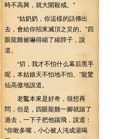
時不高興，就大開殺戒。”
“姑奶奶，你這樣的話傳出
去，會給你招來滅頂之災的。”四
眼龍雞被嚇得縮了縮脖子，說
道。
“切，我才不怕什么幕后黑手
呢，本姑娘天不怕地不怕。”龍驚
仙高傲地說道。
老龞本來是好奇，很想再
問，但是，四眼龍雞一腳就踹了
過去，一下子把他踹飛，說道：
“你敢多嘴，小心被人沌成湯喝