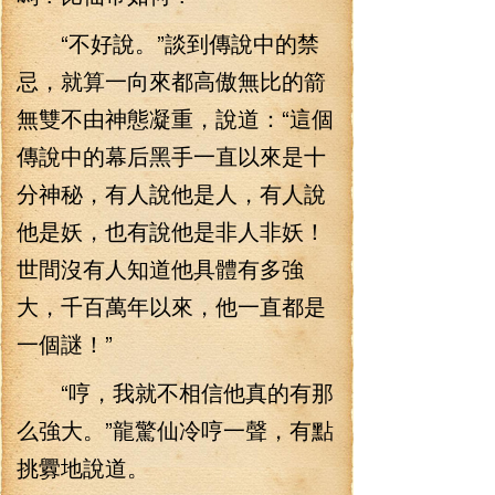
“不好說。”談到傳說中的禁
忌，就算一向來都高傲無比的箭
無雙不由神態凝重，說道：“這個
傳說中的幕后黑手一直以來是十
分神秘，有人說他是人，有人說
他是妖，也有說他是非人非妖！
世間沒有人知道他具體有多強
大，千百萬年以來，他一直都是
一個謎！”
“哼，我就不相信他真的有那
么強大。”龍驚仙冷哼一聲，有點
挑釁地說道。