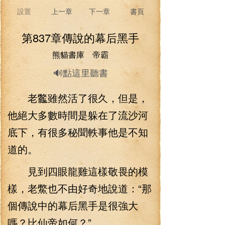
設置
上一章
下一章
書頁
第837章傳說的幕后黑手
熊貓書庫 帝霸
🔊點這里聽書
老龞雖然活了很久，但是，
他絕大多數時間是躲在了流沙河
底下，有很多秘聞軼事他是不知
道的。
見到四眼龍雞這樣敬畏的模
樣，老鱉也不由好奇地說道：“那
個傳說中的幕后黑手是很強大
嗎？比仙帝如何？”