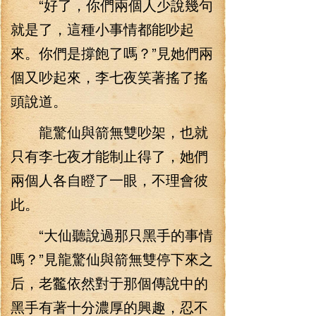
“好了，你們兩個人少說幾句
就是了，這種小事情都能吵起
來。你們是撐飽了嗎？”見她們兩
個又吵起來，李七夜笑著搖了搖
頭說道。
龍驚仙與箭無雙吵架，也就
只有李七夜才能制止得了，她們
兩個人各自瞪了一眼，不理會彼
此。
“大仙聽說過那只黑手的事情
嗎？”見龍驚仙與箭無雙停下來之
后，老龞依然對于那個傳說中的
黑手有著十分濃厚的興趣，忍不