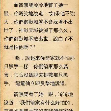
而箭無雙冷冷地瞥了她一
眼，冷曬笑地說道：“如果他不強
大，你們御獸城就不會躲著不出
世了，神獸天域被滅了那么久，
你們御獸城不敢出世，說白了不
就是怕他嗎？”
“喲，說起來你箭家就不怕那
只黑手一樣，你們箭家那么厲
害，怎么沒聽說去挑戰那只黑
手。”龍驚仙立即反擊地說道。
箭無雙看了她一眼，冷冷地
說道：“我們箭家有什么好怕的，
當年的圍殲大戰沒有我們箭家什