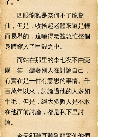
了。”
四眼龍雞是奈何不了龍驚
仙，但是，收拾起老龞來還是輕
而易舉的，這嚇得老龞急忙整個
身體縮入了甲殼之中。
而站在那里的李七夜不由莞
爾一笑，聽著別人在討論自己，
有實在是一件有意思的事情。千
百萬年以來，討論過他的人多如
牛毛，但是，絕大多數人是不敢
在他面前討論，都是私下里討
論。
今天卻聽耳聽到龍驚仙他們