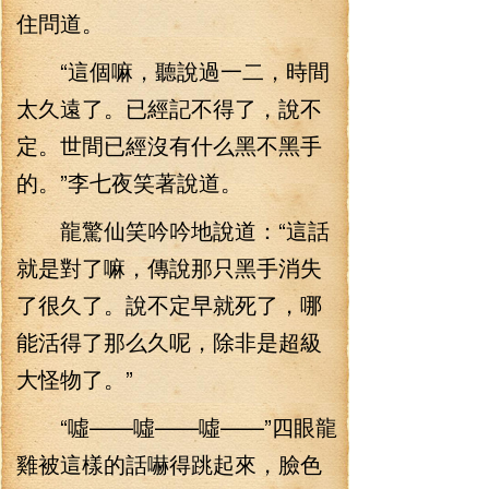
住問道。
“這個嘛，聽說過一二，時間
太久遠了。已經記不得了，說不
定。世間已經沒有什么黑不黑手
的。”李七夜笑著說道。
龍驚仙笑吟吟地說道：“這話
就是對了嘛，傳說那只黑手消失
了很久了。說不定早就死了，哪
能活得了那么久呢，除非是超級
大怪物了。”
“噓——噓——噓——”四眼龍
雞被這樣的話嚇得跳起來，臉色