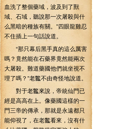
血洗了整個藥域，波及到了獸
域、石域，聽說那一次屠殺與什
么黑暗的種族有關。”四眼龍雞忍
不住插上一句話說道。
“那只幕后黑手真的這么厲害
嗎？竟然能在石藥界竟然能兩次
大屠殺。難道藥國他們就坐視不
理了嗎？”老龞不由奇怪地說道。
對于老龞來說，帝統仙門已
經是高高在上。像藥國這樣的一
門三帝的傳承，那就是永遠都只
能仰視了，在老龞看來，沒有什