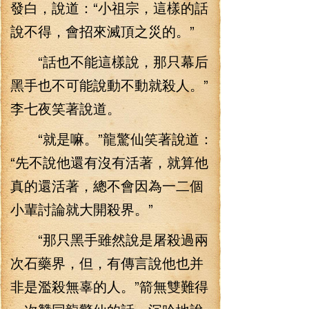
發白，說道：“小祖宗，這樣的話
說不得，會招來滅頂之災的。”
“話也不能這樣說，那只幕后
黑手也不可能說動不動就殺人。”
李七夜笑著說道。
“就是嘛。”龍驚仙笑著說道：
“先不說他還有沒有活著，就算他
真的還活著，總不會因為一二個
小輩討論就大開殺界。”
“那只黑手雖然說是屠殺過兩
次石藥界，但，有傳言說他也并
非是濫殺無辜的人。”箭無雙難得