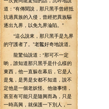
一次贊同龍驚仙的話，沉吟地說
道：“有傳聞說，那只黑手曾經抵
抗過異族的入侵，曾經把異族驅
逐出九界，以免九界淪陷。”
“這么說來，那只黑手是九界
的守護者了。”老龞好奇地說道。
龍驚仙說道：“那可不一定
喲，誰知道那只黑手是什么樣的
東西，他一直躲在幕后，它是人
是鬼，是男是女都不知道，說不
定他是一個老妖怪。他做事情，
甚至有可能只是隨興而為，只是
一時高興，就保護一下別人，一