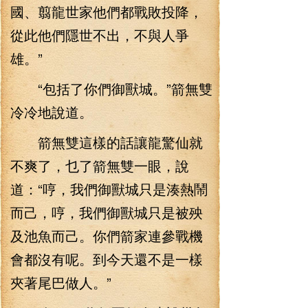
國、翦龍世家他們都戰敗投降，
從此他們隱世不出，不與人爭
雄。”
“包括了你們御獸城。”箭無雙
冷冷地說道。
箭無雙這樣的話讓龍驚仙就
不爽了，乜了箭無雙一眼，說
道：“哼，我們御獸城只是湊熱鬧
而己，哼，我們御獸城只是被殃
及池魚而己。你們箭家連參戰機
會都沒有呢。到今天還不是一樣
夾著尾巴做人。”