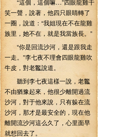
“這個，這個嘛…”四眼龍雞干
笑一聲，說著，他四只眼睛轉了
一圈，說道：“我姐現在不在龍雞
族里，她不在，就是我當族長。”
“你是回流沙河，還是跟我走
一走。”李七夜不理會四眼龍雞吹
牛皮，對老龞說道。
聽到李七夜這樣一說，老龞
不由猶豫起來，他很少離開過流
沙河，對于他來說，只有躲在流
沙河，那才是最安全的，現在他
離開流沙河這么久了，心里面早
就想回去了。