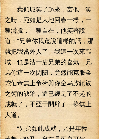
葉傾城笑了起來，當他一笑
之時，宛如是大地回春一樣，一
種瀟脫，一種自在，他笑著說
道：“兄弟你我還說這樣的話，那
就把我當外人了。我這一次來獸
域，也是沾一沾兄弟的喜氣。兄
弟你這一次閉關，竟然能克服金
蛇仙帝無上帝術與你金烏族鎮族
之術的缺陷，這已經是了不起的
成就了，不亞于開辟了一條無上
大道。”
“兄弟如此成就，乃是年輕一
輩無人能及，實在是可喜可賀。”