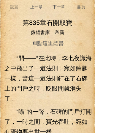
設置
上一章
下一章
書頁
第835章石開取寶
熊貓書庫 帝霸
🔊點這里聽書
“開——”在此時，李七夜識海
之中飛出了一道法則，宛如鑰匙
一樣，當這一道法則釘在了石碑
上的門戶之時，眨眼間就消失
了。
“嗡”的一聲，石碑的門戶打開
了，一時之間，寶光吞吐，宛如
有寶物要出世一樣。