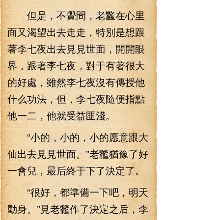
但是，不覺間，老龞在心里
面又渴望出去走走，特別是想跟
著李七夜出去見見世面，開開眼
界，跟著李七夜，對于有著很大
的好處，雖然李七夜沒有傳授他
什么功法，但，李七夜隨便指點
他一二，他就受益匪淺。
“小的，小的，小的愿意跟大
仙出去見見世面。”老龞猶豫了好
一會兒，最后終于下了決定了。
“很好，都準備一下吧，明天
動身。”見老龞作了決定之后，李