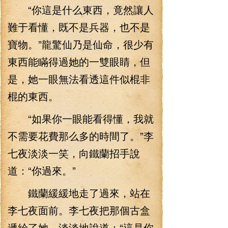
“你這是什么東西，竟然讓人
難于看懂，既不是兵器，也不是
寶物。”龍驚仙乃是仙命，很少有
東西能瞞得過她的一雙眼睛，但
是，她一眼無法看透這件似棍非
棍的東西。
“如果你一眼能看得懂，我就
不需要花費那么多的時間了。”李
七夜淡淡一笑，向鐵蘭招手說
道：“你過來。”
鐵蘭緩緩地走了過來，站在
李七夜面前。李七夜把那個古盒
遞給了她，淡淡地說道：“這是你