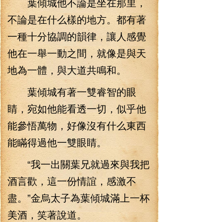
葉傾城他不論是坐在那里，
不論是在什么樣的地方。都有著
一種十分協調的韻律，讓人感覺
他在一舉一動之間，就像是與天
地為一體，與大道共鳴和。
葉傾城有著一雙睿智的眼
睛，宛如他能看透一切，似乎他
能參悟萬物，好像沒有什么東西
能瞞得過他一雙眼睛。
“我一出關葉兄就過來與我把
酒言歡，這一份情誼，感激不
盡。”金烏太子為葉傾城滿上一杯
美酒，笑著說道。