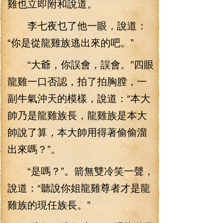
雞也立即附和說道。
李七夜乜了他一眼，說道：
“你是從龍雞族逃出來的吧。”
“大爺，你誤會，誤會。”四眼
龍雞一口否認，拍了拍胸膛，一
副牛氣沖天的模樣，說道：“本大
帥乃是龍雞族長，龍雞族是本大
帥說了算，本大帥用得著偷偷溜
出來嗎？”。
“是嗎？”。箭無雙冷笑一聲，
說道：“聽說你姐龍雞尊者才是龍
雞族的現任族長。”