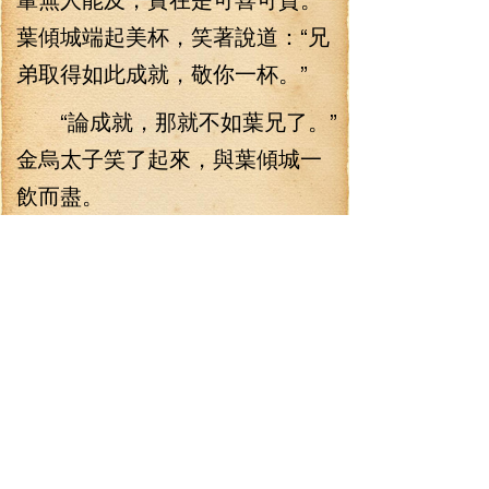
葉傾城端起美杯，笑著說道：“兄
弟取得如此成就，敬你一杯。”
“論成就，那就不如葉兄了。”
金烏太子笑了起來，與葉傾城一
飲而盡。
兩個人相視一眼，不由哈哈
大笑起來，有著說不盡的豪邁，
兩個人都是當世無人能及的天
才，有著如此交情，不知道讓多
少人為之羨慕呢。
“說起來，我還是羨慕金烏兄
你呀。”葉傾城笑著說道：“金烏兄