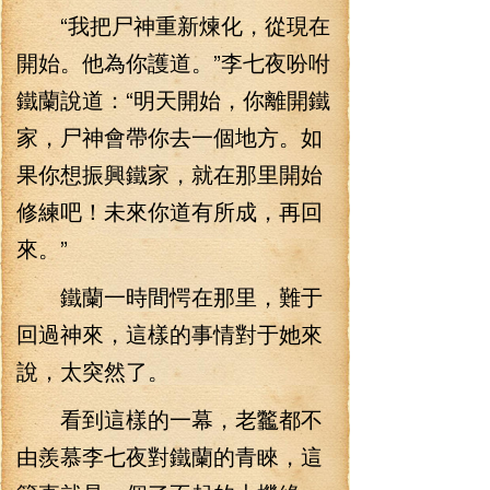
“我把尸神重新煉化，從現在
開始。他為你護道。”李七夜吩咐
鐵蘭說道：“明天開始，你離開鐵
家，尸神會帶你去一個地方。如
果你想振興鐵家，就在那里開始
修練吧！未來你道有所成，再回
來。”
鐵蘭一時間愕在那里，難于
回過神來，這樣的事情對于她來
說，太突然了。
看到這樣的一幕，老龞都不
由羨慕李七夜對鐵蘭的青睞，這