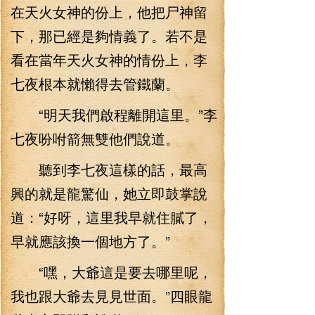
在天火女神的份上，他把尸神留
下，那已經是夠情義了。若不是
看在當年天火女神的情份上，李
七夜根本就懶得去管鐵蘭。
“明天我們啟程離開這里。”李
七夜吩咐箭無雙他們說道。
聽到李七夜這樣的話，最高
興的就是龍驚仙，她立即鼓掌說
道：“好呀，這里我早就住膩了，
早就應該換一個地方了。”
“嘿，大爺這是要去哪里呢，
我也跟大爺去見見世面。”四眼龍