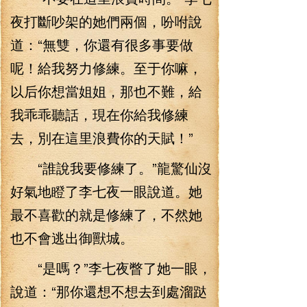
夜打斷吵架的她們兩個，吩咐說
道：“無雙，你還有很多事要做
呢！給我努力修練。至于你嘛，
以后你想當姐姐，那也不難，給
我乖乖聽話，現在你給我修練
去，別在這里浪費你的天賦！”
“誰說我要修練了。”龍驚仙沒
好氣地瞪了李七夜一眼說道。她
最不喜歡的就是修練了，不然她
也不會逃出御獸城。
“是嗎？”李七夜瞥了她一眼，
說道：“那你還想不想去到處溜跶