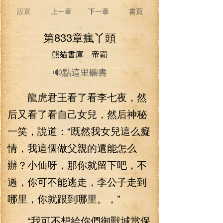
設置
上一章
下一章
書頁
第833章瘋丫頭
熊貓書庫 帝霸
🔊點這里聽書
龍虎君王看了看李七夜，然
后又看了看自己女兒，然后神秘
一笑，說道：“既然我女兒這么癡
情，我這個做父親的還能怎么
辦？小仙呀，那你就留下吧，不
過，你可不能逃走，李公子走到
哪里，你就跟到哪里。，”
“我可不想給你們御獸城當保