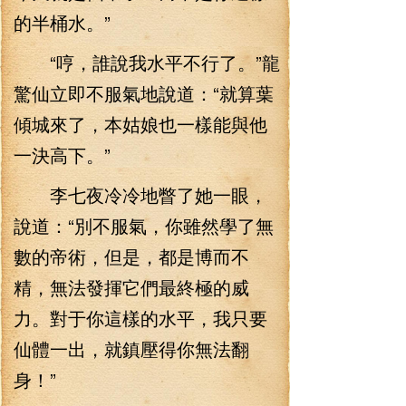
的半桶水。”
“哼，誰說我水平不行了。”龍
驚仙立即不服氣地說道：“就算葉
傾城來了，本姑娘也一樣能與他
一決高下。”
李七夜冷冷地瞥了她一眼，
說道：“別不服氣，你雖然學了無
數的帝術，但是，都是博而不
精，無法發揮它們最終極的威
力。對于你這樣的水平，我只要
仙體一出，就鎮壓得你無法翻
身！”