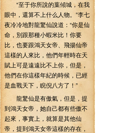
“至于你所說的葉傾城，在我
眼中，還算不上什么人物。”李七
夜冷冷地對龍驚仙說道：“你是仙
命，別跟那種小蝦米比！你要
比，也要跟鴻天女帝、飛揚仙帝
這樣的人來比，他們年輕時在天
賦上可是遠遠比不上你，但是，
他們在你這樣年紀的時候，已經
是血戰天下，睨倪八方了！”
龍驚仙是有傲氣，但是，提
到鴻天女帝，她自己都有些傲不
起來，事實上，就算是其他仙
帝，提到鴻天女帝這樣的存在，