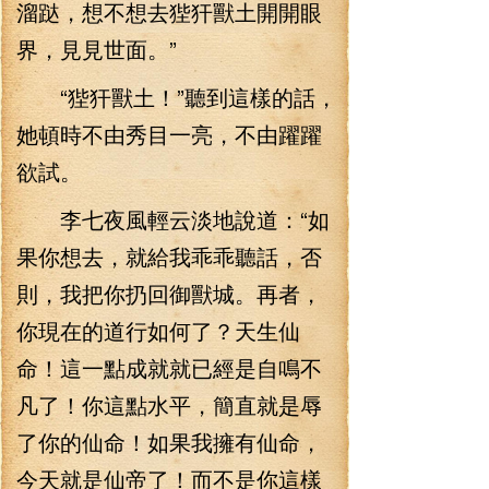
溜跶，想不想去狴犴獸土開開眼
界，見見世面。”
“狴犴獸土！”聽到這樣的話，
她頓時不由秀目一亮，不由躍躍
欲試。
李七夜風輕云淡地說道：“如
果你想去，就給我乖乖聽話，否
則，我把你扔回御獸城。再者，
你現在的道行如何了？天生仙
命！這一點成就就已經是自鳴不
凡了！你這點水平，簡直就是辱
了你的仙命！如果我擁有仙命，
今天就是仙帝了！而不是你這樣