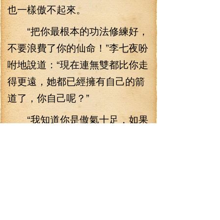
也一樣傲不起來。
“把你最根本的功法修練好，
不要浪費了你的仙命！”李七夜吩
咐地說道：“現在連無雙都比你走
得更遠，她都已經擁有自己的箭
道了，你自己呢？”
“我知道你是傲氣十足，如果
你沒有了仙命，你拿什么來傲，
更不要說去跟無雙相比，以你這
樣心態，就算是普通修士都會把
你甩得遠遠的。”李七夜如果嚴師
一樣冷斥龍驚仙。