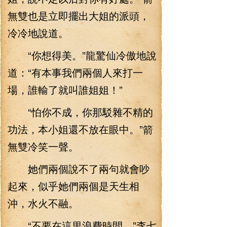
無雙也是立即擺出大姐的派頭，
冷冷地說道。
“你想得美。”龍驚仙冷傲地說
道：“有本事我們兩個人來打一
場，誰輸了就叫誰姐姐！”
“怕你不成，你那駁雜不精的
功法，本小姐還不放在眼中。”箭
無雙冷笑一聲。
她們兩個說不了兩句就會吵
起來，似乎她們兩個是天生相
沖，水火不融。
“不要在這里浪費時間。”李七