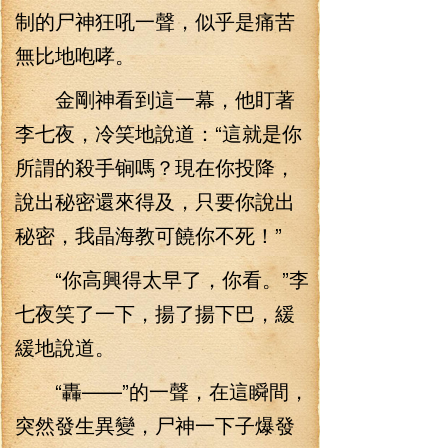
制的尸神狂吼一聲，似乎是痛苦
無比地咆哮。
金剛神看到這一幕，他盯著
李七夜，冷笑地說道：“這就是你
所謂的殺手锏嗎？現在你投降，
說出秘密還來得及，只要你說出
秘密，我晶海教可饒你不死！”
“你高興得太早了，你看。”李
七夜笑了一下，揚了揚下巴，緩
緩地說道。
“轟——”的一聲，在這瞬間，
突然發生異變，尸神一下子爆發