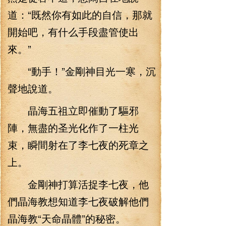
道：“既然你有如此的自信，那就
開始吧，有什么手段盡管使出
來。”
“動手！”金剛神目光一寒，沉
聲地說道。
晶海五祖立即催動了驅邪
陣，無盡的圣光化作了一柱光
束，瞬間射在了李七夜的死章之
上。
金剛神打算活捉李七夜，他
們晶海教想知道李七夜破解他們
晶海教“天命晶體”的秘密。