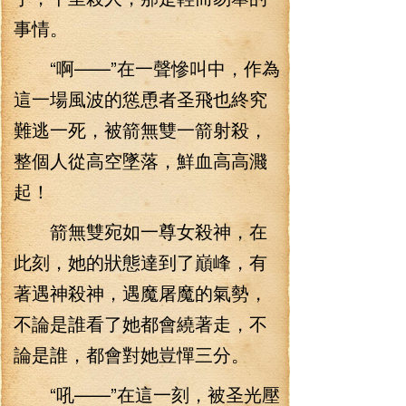
事情。
“啊——”在一聲慘叫中，作為
這一場風波的慫恿者圣飛也終究
難逃一死，被箭無雙一箭射殺，
整個人從高空墜落，鮮血高高濺
起！
箭無雙宛如一尊女殺神，在
此刻，她的狀態達到了巔峰，有
著遇神殺神，遇魔屠魔的氣勢，
不論是誰看了她都會繞著走，不
論是誰，都會對她豈憚三分。
“吼——”在這一刻，被圣光壓