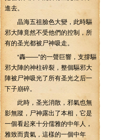
進去。
晶海五祖臉色大變，此時驅
邪大陣竟然不受他們的控制，所
有的圣光都被尸神吸走。
“轟——”的一聲巨響，支撐驅
邪大陣的神柱碎裂，整個驅邪大
陣被尸神吸光了所有圣光之后一
下子崩碎。
此時，圣光消散，邪氣也無
影無蹤，尸神露出了本相，它是
一個看起來十分儒雅的中年人，
雅致而貴氣，這樣的一個中年