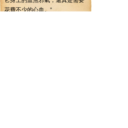
花費不少的心血。”
李七夜這樣的話一說出來，
頓時讓金剛神、晶海五祖臉色難
看到極點，原來李七夜是在利用
他們！
“這小子太邪門了吧！”聽到這
樣的話，不少人都臉色大變，一
開始大家都還以為是驅邪大陣鎮
壓了尸神，沒有想到，到頭來是
李七夜利用了驅邪大陣，這簡直
就是陪了夫人又折兵！
“該我了。”李七夜看著晶海五