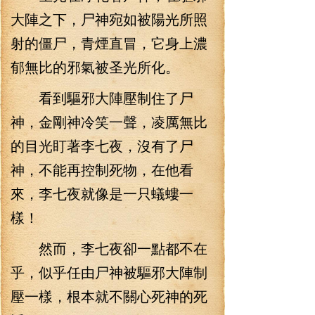
大陣之下，尸神宛如被陽光所照
射的僵尸，青煙直冒，它身上濃
郁無比的邪氣被圣光所化。
看到驅邪大陣壓制住了尸
神，金剛神冷笑一聲，凌厲無比
的目光盯著李七夜，沒有了尸
神，不能再控制死物，在他看
來，李七夜就像是一只蟻螻一
樣！
然而，李七夜卻一點都不在
乎，似乎任由尸神被驅邪大陣制
壓一樣，根本就不關心死神的死