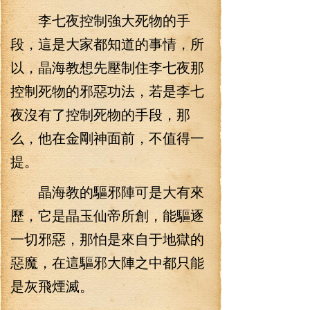
李七夜控制強大死物的手
段，這是大家都知道的事情，所
以，晶海教想先壓制住李七夜那
控制死物的邪惡功法，若是李七
夜沒有了控制死物的手段，那
么，他在金剛神面前，不值得一
提。
晶海教的驅邪陣可是大有來
歷，它是晶玉仙帝所創，能驅逐
一切邪惡，那怕是來自于地獄的
惡魔，在這驅邪大陣之中都只能
是灰飛煙滅。