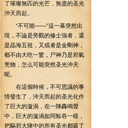
了璀璨無匹的光芒，無盡的圣光
沖天而起。
“不可能——”這一幕突然出
現，不論是旁觀的修士強者，還
是晶海五祖，又或者是金剛神，
都不由大吃一驚，尸神乃是邪氣
兇物，怎么可能突然圣光沖天
呢。
在這個時候，不可思議的事
情發生了，沖天而起的圣光化作
了巨大的漩渦，在一陣轟鳴聲
中，巨大的漩渦如同鯨吞一樣，
把驅邪大陣中的所有圣光都吸了