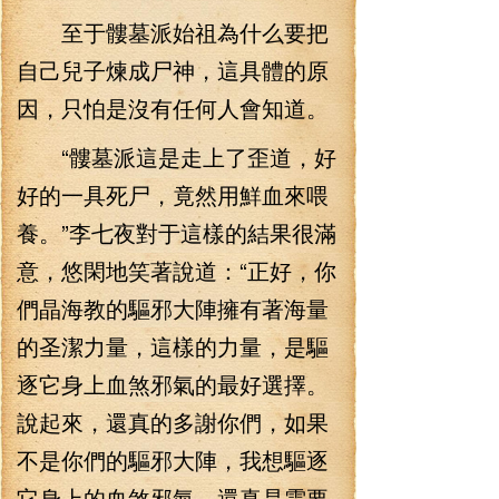
至于髏墓派始祖為什么要把
自己兒子煉成尸神，這具體的原
因，只怕是沒有任何人會知道。
“髏墓派這是走上了歪道，好
好的一具死尸，竟然用鮮血來喂
養。”李七夜對于這樣的結果很滿
意，悠閑地笑著說道：“正好，你
們晶海教的驅邪大陣擁有著海量
的圣潔力量，這樣的力量，是驅
逐它身上血煞邪氣的最好選擇。
說起來，還真的多謝你們，如果
不是你們的驅邪大陣，我想驅逐
它身上的血煞邪氣，還真是需要