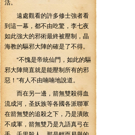
活。
遠處觀看的許多修士強者看
到這一幕，都不由吃驚，李七夜
如此強大的邪術最終被壓制，晶
海教的驅邪大陣的確是了不得。
“不愧是帝統仙門，如此的驅
邪大陣簡直就是能壓制所有的邪
惡！”有人不由喃喃地說道。
而在另一邊，箭無雙殺得血
流成河，圣妖族等各國各派聯軍
在箭無雙的追殺之下，乃是潰敗
不成軍，箭無雙乃是九語真弓在
手，千里殺人，那是輕而易舉的