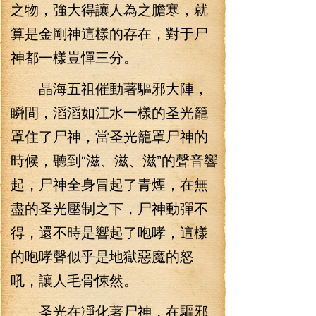
之物，強大得讓人為之膽寒，就
算是金剛神這樣的存在，對于尸
神都一樣豈憚三分。
晶海五祖催動著驅邪大陣，
瞬間，滔滔如江水一樣的圣光籠
罩住了尸神，當圣光籠罩尸神的
時候，聽到“滋、滋、滋”的聲音響
起，尸神全身冒起了青煙，在無
盡的圣光壓制之下，尸神動彈不
得，還不時是響起了咆哮，這樣
的咆哮聲似乎是地獄惡魔的怒
吼，讓人毛骨悚然。
圣光在凈化著尸神，在驅邪