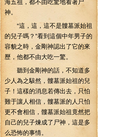
海五祖，都不由吃驚地看著尸
神。
“這，這，這不是髏墓派始祖
的兒子嗎？”看到這個中年男子的
容貌之時，金剛神認出了它的來
歷，他都不由大吃一驚。
聽到金剛神的話，不知道多
少人為之駭然，髏墓派始祖的兒
子！這樣的消息若傳出去，只怕
難于讓人相信，髏墓派的人只怕
更不會相信，髏墓派始祖竟然把
自己的兒子煉成了尸神，這是多
么恐怖的事情。