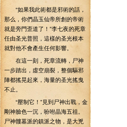
“如果我此術都是邪術的話，
那么，你們晶玉仙帝所創的帝術
就是旁門歪道了！”李七夜的死章
任由圣光普照，這樣的圣光根本
就對他不會產生任何影響。
在這一刻，死章流轉，尸神
一步踏出，虛空崩裂，整個驅邪
陣都搖晃起來，海量的圣光搖曳
不止。
“壓制它！”見到尸神出戰，金
剛神臉色一沉，吩咐晶海五祖。
尸神髏墓派的鎮派之物，是大兇