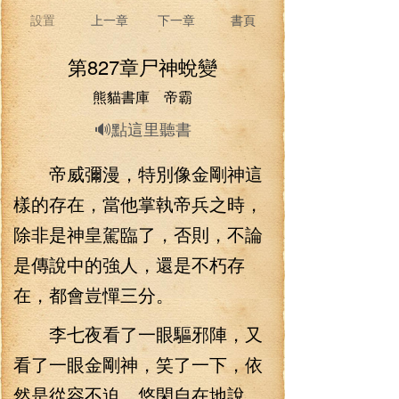
設置
上一章
下一章
書頁
第827章尸神蛻變
熊貓書庫 帝霸
🔊點這里聽書
帝威彌漫，特別像金剛神這
樣的存在，當他掌執帝兵之時，
除非是神皇駕臨了，否則，不論
是傳說中的強人，還是不朽存
在，都會豈憚三分。
李七夜看了一眼驅邪陣，又
看了一眼金剛神，笑了一下，依
然是從容不迫，悠閑自在地說