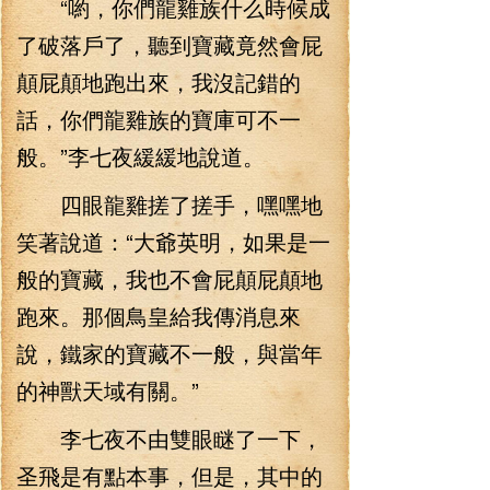
“喲，你們龍雞族什么時候成
了破落戶了，聽到寶藏竟然會屁
顛屁顛地跑出來，我沒記錯的
話，你們龍雞族的寶庫可不一
般。”李七夜緩緩地說道。
四眼龍雞搓了搓手，嘿嘿地
笑著說道：“大爺英明，如果是一
般的寶藏，我也不會屁顛屁顛地
跑來。那個鳥皇給我傳消息來
說，鐵家的寶藏不一般，與當年
的神獸天域有關。”
李七夜不由雙眼瞇了一下，
圣飛是有點本事，但是，其中的