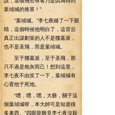
說，這個飛云尊者乃是因為得到
葉傾城的推算！”
“葉傾城。”李七夜瞇了一下眼
睛，這個時候他明白了，這背后
真正出謀劃策的人不是髏墓派，
也不是圣飛，而是葉傾城。
至于髏墓派，至于圣飛，那
只不過是炮灰而己！想到這里，
李七夜不由笑了一下，葉傾城有
心置他于死地。
“嘿，嘿，嘿，大爺，關于這
個葉傾城呀，本大帥可是知道很
多東西。”四眼龍雞見李七夜沒殺