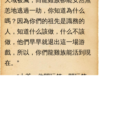
恙地逃過一劫，你知道為什么
嗎？因為你們的祖先是識務的
人，知道什么該做，什么不該
做，他們早早就退出這一場游
戲，所以，你們龍雞族能活到現
在。”
“大爺，你開玩笑，開玩笑
了。”四眼龍雞也是十分忌憚這樣
的話題，不愿意多談。
“我說這樣的話，你應該明白
我的意思。”李七夜看了四眼龍雞
一眼，然后隨意地扔給了他一條