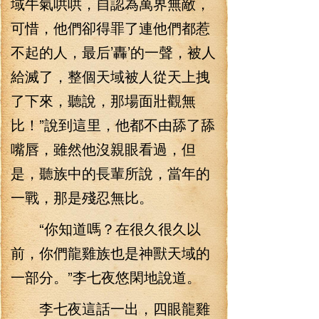
域牛氣哄哄，自認為萬界無敵，
可惜，他們卻得罪了連他們都惹
不起的人，最后’轟’的一聲，被人
給滅了，整個天域被人從天上拽
了下來，聽說，那場面壯觀無
比！”說到這里，他都不由舔了舔
嘴唇，雖然他沒親眼看過，但
是，聽族中的長輩所說，當年的
一戰，那是殘忍無比。
“你知道嗎？在很久很久以
前，你們龍雞族也是神獸天域的
一部分。”李七夜悠閑地說道。
李七夜這話一出，四眼龍雞