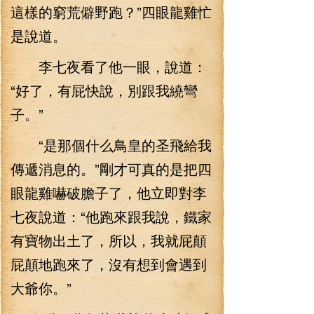
這樣的窮荒僻野跑？”四眼龍雞忙
是說道。
李七夜看了他一眼，說道：
“好了，有屁快說，別跟我繞彎
子。”
“是那個什么鳥皇的圣飛給我
傳遞消息的。”剛才可真的是把四
眼龍雞嚇破膽子了，他立即對李
七夜說道：“他跑來跟我說，鐵家
有寶物出土了，所以，我就屁顛
屁顛地跑來了，沒有想到會遇到
大爺你。”