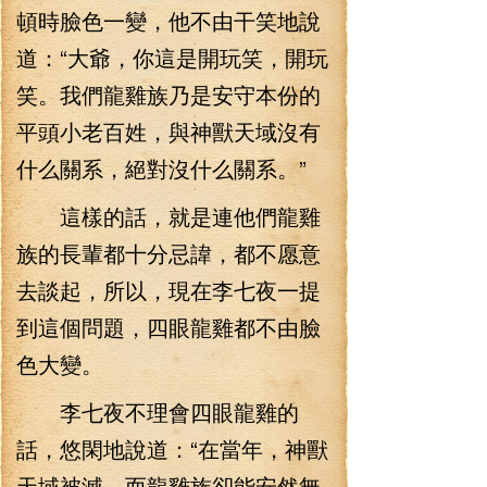
頓時臉色一變，他不由干笑地說
道：“大爺，你這是開玩笑，開玩
笑。我們龍雞族乃是安守本份的
平頭小老百姓，與神獸天域沒有
什么關系，絕對沒什么關系。”
這樣的話，就是連他們龍雞
族的長輩都十分忌諱，都不愿意
去談起，所以，現在李七夜一提
到這個問題，四眼龍雞都不由臉
色大變。
李七夜不理會四眼龍雞的
話，悠閑地說道：“在當年，神獸
天域被滅，而龍雞族卻能安然無