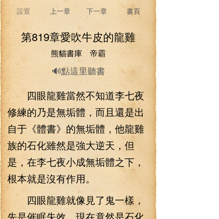
設置
上一章
下一章
書頁
第819章愛吹牛皮的龍雞
熊貓書庫 帝霸
🔊點這里聽書
四眼龍雞當然不知道李七夜
修練的乃是無垢體，而且還是出
自于《體書》的無垢體，他龍雞
族的石化雖然是強大逆天，但
是，在李七夜小成無垢體之下，
根本就是沒有作用。
四眼龍雞就像見了鬼一樣，
先是催眠失效，現在竟然是石化