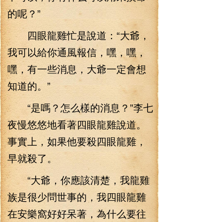
的呢？”
四眼龍雞忙是說道：“大爺，
我可以給你通風報信，嘿，嘿，
嘿，有一些消息，大爺一定會想
知道的。”
“是嗎？怎么樣的消息？”李七
夜慢悠悠地看著四眼龍雞說道。
事實上，如果他要殺四眼龍雞，
早就殺了。
“大爺，你應該清楚，我龍雞
族是很少問世事的，我四眼龍雞
在安樂窩好好呆著，為什么要往