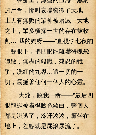
的尸骨，慘叫哀嚎響徹了天地，
上天有無數的眾神被屠滅，大地
之上，眾多橫掃一世的存在被收
割…“我的媽呀——”直視李七夜的
一雙眼下，把四眼龍雞嚇得魂飛
魄散，無盡的殺戮，殘忍的戰
爭，洗紅的九界…這一切的一
切，震撼著任何一個人的心靈。
“大爺，饒我一命——”最后四
眼龍雞被嚇得臉色煞白，整個人
都是濕透了，冷汗涔涔，癱坐在
地上，差點就是屁滾尿流了。