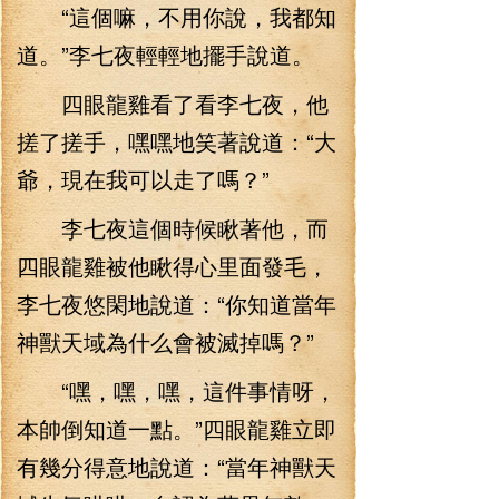
“這個嘛，不用你說，我都知
道。”李七夜輕輕地擺手說道。
四眼龍雞看了看李七夜，他
搓了搓手，嘿嘿地笑著說道：“大
爺，現在我可以走了嗎？”
李七夜這個時候瞅著他，而
四眼龍雞被他瞅得心里面發毛，
李七夜悠閑地說道：“你知道當年
神獸天域為什么會被滅掉嗎？”
“嘿，嘿，嘿，這件事情呀，
本帥倒知道一點。”四眼龍雞立即
有幾分得意地說道：“當年神獸天