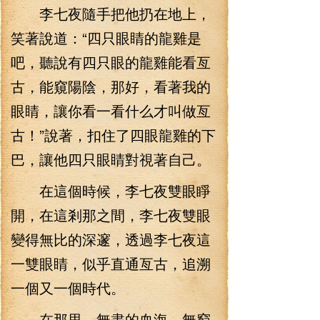
李七夜隨手把他扔在地上，
笑著說道：“四只眼睛的龍雞是
吧，聽說有四只眼的龍雞能看亙
古，能窺陽陰，那好，看著我的
眼睛，讓你看一看什么才叫做亙
古！”說著，扣住了四眼龍雞的下
巴，讓他四只眼睛對視著自己。
在這個時候，李七夜雙眼睜
開，在這剎那之間，李七夜雙眼
變得無比的深邃，透過李七夜這
一雙眼睛，似乎直通亙古，追溯
一個又一個時代。
在那里，無盡的血海，無窮