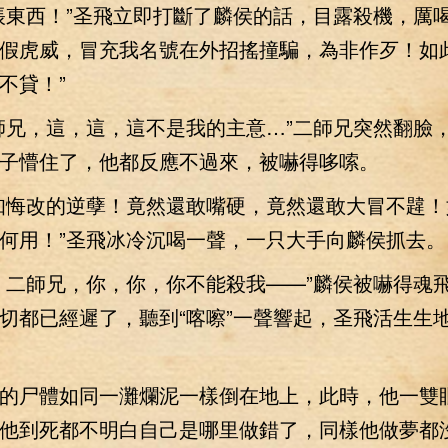
西！”圣飛立即打斷了麟侯的話，目露殺機，厲喝
假虎威，冒充我名號在外招搖撞騙，為非作歹！如
不貸！”
兄，這，這，這不是我的主意…”二師兄突然翻臉
子懵住了，他都反應不過來，被嚇得哆嗦。
悔改的逆孽！竟然還敢嘴硬，竟然還敢大冒不韙！
何用！”圣飛冰冷沉喝一聲，一只大手向麟侯抓去。
二師兄，你，你，你不能殺我——”麟侯被嚇得魂
切都已經遲了，聽到“喀嚓”一聲響起，圣飛活生生
尸體如同一灘爛泥一樣倒在地上，此時，他一雙
他到死都不明白自己是哪里做錯了，同樣他做夢都