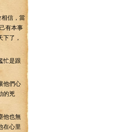
會相信，當
己有本事
天下了，
龞忙是跟
讓他們心
動的兇
塵他也無
他在心里