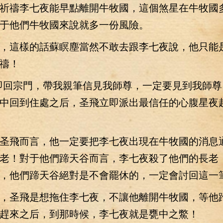
祈禱李七夜能早點離開牛牧國，這個煞星在牛牧國
于他們牛牧國來說就多一份風險。
這樣的話蘇瞑塵當然不敢去跟李七夜說，他只能
禱！
回宗門，帶我親筆信見我師尊，一定要見到我師尊
中回到住處之后，圣飛立即派出最信任的心腹星夜
飛而言，他一定要把李七夜出現在牛牧國的消息
老！對于他們蹄天谷而言，李七夜殺了他們的長老
，他們蹄天谷絕對是不會罷休的，一定會討回這一
圣飛是想拖住李七夜，不讓他離開牛牧國，等他
趕來之后，到那時候，李七夜就是甕中之鱉！