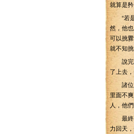
就算是矜
“若是
然，他也
可以挑釁
就不知挑
說完，
了上去，
諸位皇
里面不爽
人，他們
最終，
力回天，