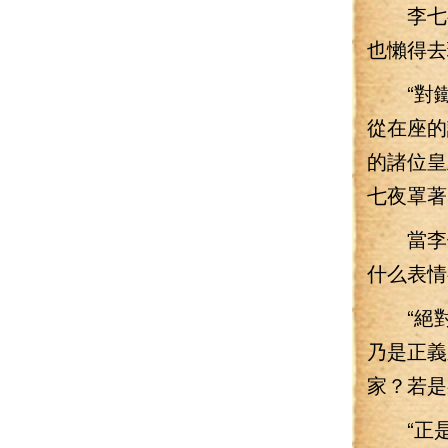
李七夜
也懶得去
“對鐵
從在座的
的諸位皇
七夜罩著
當李七
什么表情
“絕對不
乃是正義
家？若是
“正是