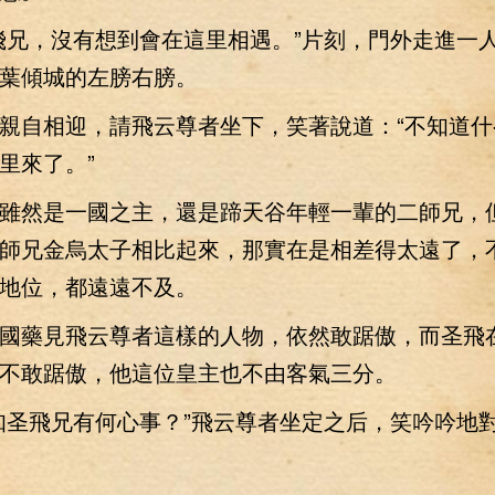
兄，沒有想到會在這里相遇。”片刻，門外走進一
葉傾城的左膀右膀。
自相迎，請飛云尊者坐下，笑著說道：“不知道什
里來了。”
然是一國之主，還是蹄天谷年輕一輩的二師兄，
師兄金烏太子相比起來，那實在是相差得太遠了，
地位，都遠遠不及。
藥見飛云尊者這樣的人物，依然敢踞傲，而圣飛
不敢踞傲，他這位皇主也不由客氣三分。
圣飛兄有何心事？”飛云尊者坐定之后，笑吟吟地