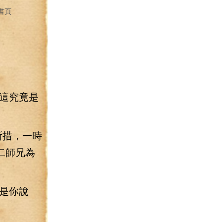
書頁
這究竟是
所措，一時
二師兄為
是你說