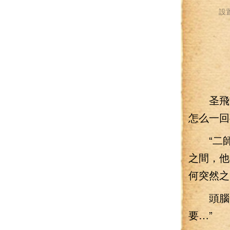
設
圣飛頓
怎么一回
“二師
之間，他
何突然之
頭腦發
要…”