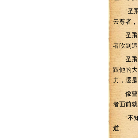
“圣飛
云尊者，
圣飛親
者吹到這
圣飛雖
跟他的大
力，還是
像曹國
者面前就
“不知
道。