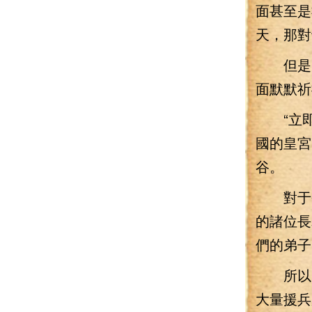
面甚至是
天，那對
但是，
面默默祈
“立即
國的皇宮
谷。
對于圣
的諸位長
們的弟子
所以，
大量援兵