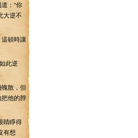
道：“你
此大逆不
，這頓時讓
如此逆
飛魄散，但
地把他的脖
眼睛睜得
沒有想