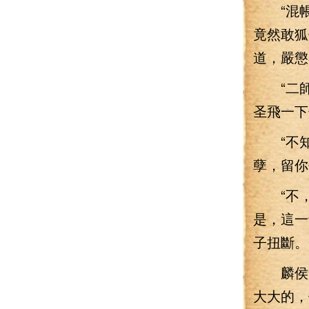
“混帳東
竟然敢狐
道，嚴懲
“二師
圣飛一下
“不知
孽，留你
“不，
是，這一
子扭斷。
麟侯的
大大的，