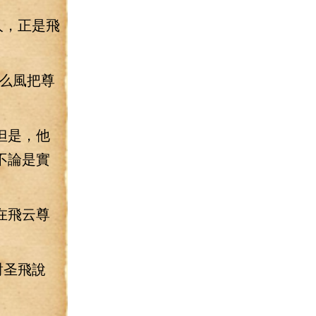
人，正是飛
么風把尊
但是，他
不論是實
在飛云尊
對圣飛說