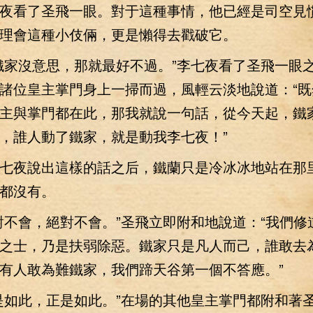
看了圣飛一眼。對于這種事情，他已經是司空見
理會這種小伎倆，更是懶得去戳破它。
家沒意思，那就最好不過。”李七夜看了圣飛一眼
諸位皇主掌門身上一掃而過，風輕云淡地說道：“既
主與掌門都在此，那我就說一句話，從今天起，鐵
，誰人動了鐵家，就是動我李七夜！”
夜說出這樣的話之后，鐵蘭只是冷冰冰地站在那
都沒有。
會，絕對不會。”圣飛立即附和地說道：“我們修
之士，乃是扶弱除惡。鐵家只是凡人而己，誰敢去
有人敢為難鐵家，我們蹄天谷第一個不答應。”
如此，正是如此。”在場的其他皇主掌門都附和著