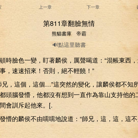
置
上一章
下一章
第811章翻臉無情
熊貓書庫 帝霸
🔊點這里聽書
時臉色一變，盯著麟侯，厲聲喝道：“混帳東西，
事，速速招來！否則，絕不輕饒！”
兄，這個，這個…”這突然的變化，讓麟侯都不知
都頭腦發懵，他都沒有想到一直作為靠山支持他的
間會訓斥起他來。[.
懵的麟侯不由嚅嚅地說道：“師兄，這，這，這不