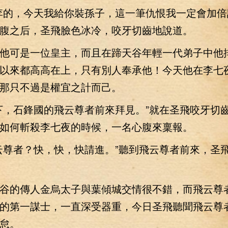
的，今天我給你裝孫子，這一筆仇恨我一定會加倍
腹之后，圣飛臉色冰冷，咬牙切齒地說道。
可是一位皇主，而且在蹄天谷年輕一代弟子中他
以來都高高在上，只有別人奉承他！今天他在李七
那只不過是權宜之計而己。
，石鋒國的飛云尊者前來拜見。”就在圣飛咬牙切
如何斬殺李七夜的時候，一名心腹來稟報。
尊者？快，快，快請進。”聽到飛云尊者前來，圣
的傳人金烏太子與葉傾城交情很不錯，而飛云尊
的第一謀士，一直深受器重，今日圣飛聽聞飛云尊
怠。