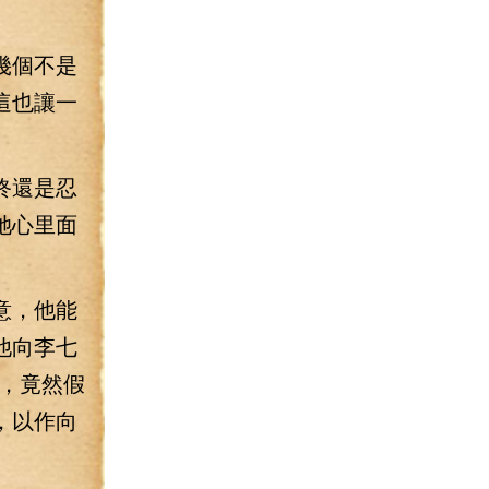
幾個不是
這也讓一
終還是忍
她心里面
意，他能
他向李七
，竟然假
，以作向