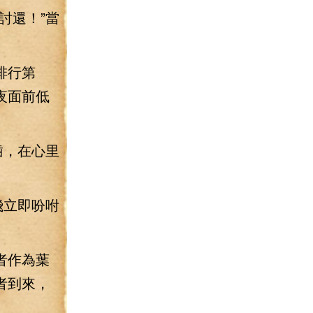
討還！”當
排行第
夜面前低
齒，在心里
飛立即吩咐
者作為葉
者到來，