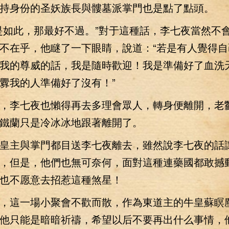
持身份的圣妖族長與髏墓派掌門也是點了點頭。
如此，那最好不過。”對于這種話，李七夜當然不
不在乎，他瞇了一下眼睛，說道：“若是有人覺得自
我的尊威的話，我是隨時歡迎！我是準備好了血洗
釁我的人準備好了沒有！”
李七夜也懶得再去多理會眾人，轉身便離開，老
鐵蘭只是冷冰冰地跟著離開了。
主與掌門都目送李七夜離去，雖然說李七夜的話
，但是，他們也無可奈何，面對這種連藥國都敢撼
也不愿意去招惹這種煞星！
這一場小聚會不歡而散，作為東道主的牛皇蘇瞑
他只能是暗暗祈禱，希望以后不要再出什么事情，