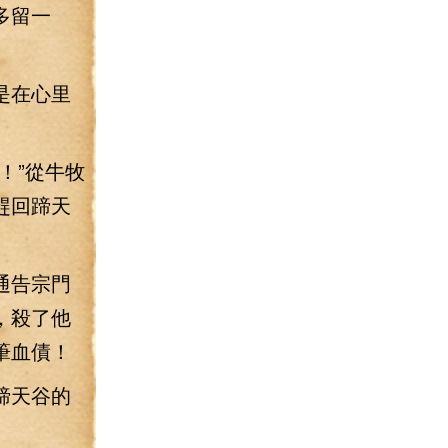
多留一
是在心里
！”從牛牧
趕回蹄天
通告宗門
，殺了他
筆血債！
蹄天谷的