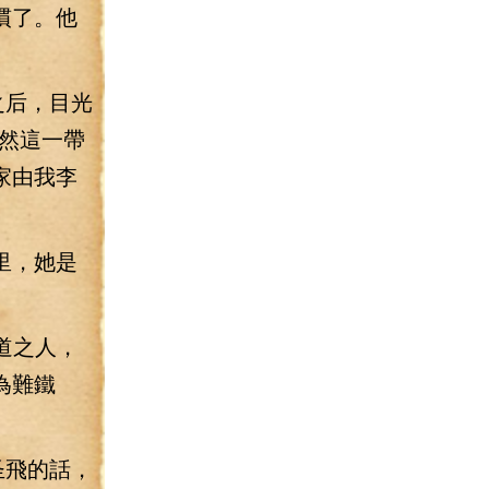
慣了。他
之后，目光
然這一帶
家由我李
里，她是
道之人，
為難鐵
圣飛的話，