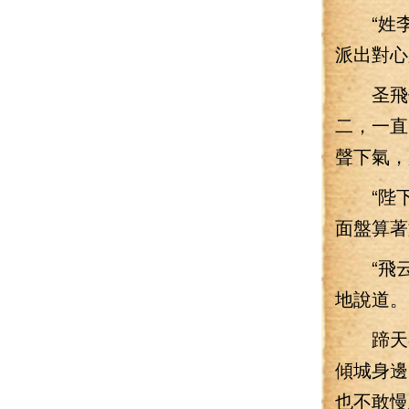
“姓李
派出對心
圣飛他
二，一直
聲下氣，
“陛下
面盤算著
“飛云
地說道。
蹄天谷
傾城身邊
也不敢慢