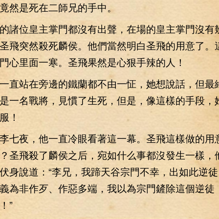
竟然是死在二師兄的手中。
諸位皇主掌門都沒有出聲，在場的皇主掌門沒有
圣飛突然殺死麟侯。他們當然明白圣飛的用意了。
門心里面一寒。圣飛果然是心狠手辣的人！
直站在旁邊的鐵蘭都不由一怔，她想說話，但最
是一名戰將，見慣了生死，但是，像這樣的手段，
服！
七夜，他一直冷眼看著這一幕。圣飛這樣做的用
？圣飛殺了麟侯之后，宛如什么事都沒發生一樣，
伏身說道：“李兄，我蹄天谷宗門不幸，出如此逆徒
義為非作歹、作惡多端，我以為宗門鏟除這個逆徒
！”