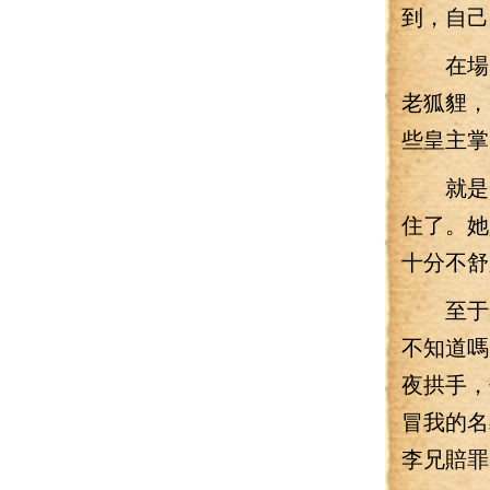
到，自己
在場的
老狐貍，
些皇主掌
就是一
住了。她
十分不舒
至于李
不知道嗎
夜拱手，
冒我的名
李兄賠罪