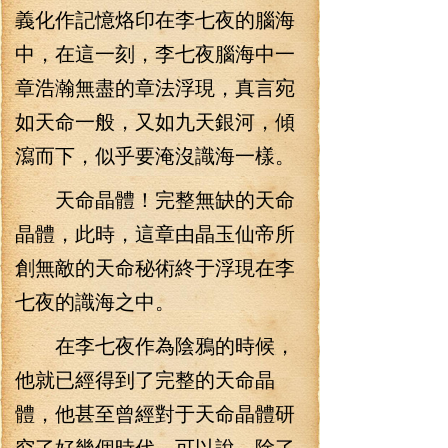
義化作記憶烙印在李七夜的腦海
中，在這一刻，李七夜腦海中一
章浩瀚無盡的章法浮現，真言宛
如天命一般，又如九天銀河，傾
瀉而下，似乎要淹沒識海一樣。
天命晶體！完整無缺的天命
晶體，此時，這章由晶玉仙帝所
創無敵的天命秘術終于浮現在李
七夜的識海之中。
在李七夜作為陰鴉的時候，
他就已經得到了完整的天命晶
體，他甚至曾經對于天命晶體研
究了好幾個時代，可以說，除了