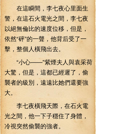
在這瞬間，李七夜心里面生
警，在這石火電光之間，李七夜
以絕無倫比的速度位移，但是，
依然“砰”的一聲，他背后受了一
擊，整個人橫飛出去。
“小心——”紫煙夫人與袁采荷
大驚，但是，這都已經遲了，偷
襲者的級別，遠遠比她們還要強
大。
李七夜橫飛天際，在石火電
光之間，他一下子穩住了身體，
冷視突然偷襲的強者。