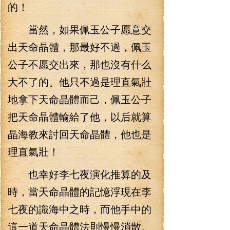
的！
當然，如果佩玉公子愿意交
出天命晶體，那最好不過，佩玉
公子不愿交出來，那也沒有什么
大不了的。他只不過是理直氣壯
地拿下天命晶體而己，佩玉公子
把天命晶體輸給了他，以后就算
晶海教來討回天命晶體，他也是
理直氣壯！
也幸好李七夜演化推算的及
時，當天命晶體的記憶浮現在李
七夜的識海中之時，而他手中的
這一道天命晶體法則慢慢消散。