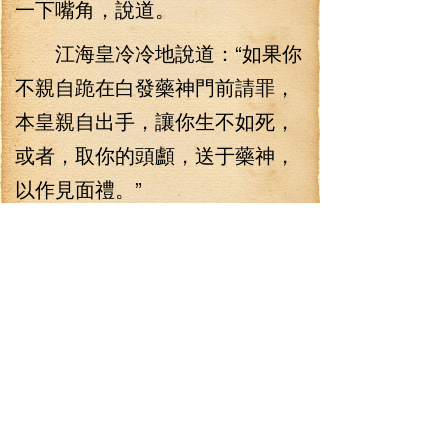
一下嘴角，說道。
江海皇冷冷地說道：“如果你
不親自跪在白發藥神門前請罪，
本皇親自出手，讓你生不如死，
或者，取你的頭顱，送于藥神，
以作見面禮。”
李七夜不由笑了起來，悠閑
地說道：“雖然我不知道白發藥神
是什么東西，不過，既然他的走
狗要來咬我，那我就不客氣了！”
“不知死活的東西，束手就
擒！”江海皇臉色一沉，就在這瞬
間，他隨手一揚，天空一暗，星