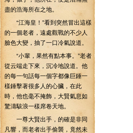
盡的浩海所在之地。
“江海皇！”看到突然冒出這樣
的一個老者，遠處觀戰的不少人
臉色大變，抽了一口冷氣說道。
“小輩，果然有點本事。”老者
從云端走下來，沉冷地說道。他
的每一句話每一個字都像巨錘一
樣錘擊著很多人的心臟，在此
時，他也毫不掩飾，大賢氣息如
驚濤駭浪一樣席卷天地。
一尊大賢出手，的確是非同
凡響，而老者出手偷襲，竟然未