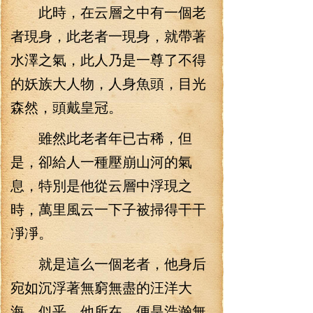
此時，在云層之中有一個老
者現身，此老者一現身，就帶著
水澤之氣，此人乃是一尊了不得
的妖族大人物，人身魚頭，目光
森然，頭戴皇冠。
雖然此老者年已古稀，但
是，卻給人一種壓崩山河的氣
息，特別是他從云層中浮現之
時，萬里風云一下子被掃得干干
凈凈。
就是這么一個老者，他身后
宛如沉浮著無窮無盡的汪洋大
海，似乎，他所在，便是浩瀚無