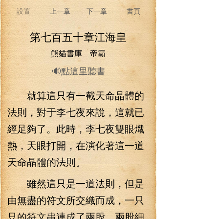
設置
上一章
下一章
書頁
第七百五十章江海皇
熊貓書庫 帝霸
🔊點這里聽書
就算這只有一截天命晶體的
法則，對于李七夜來說，這就已
經足夠了。此時，李七夜雙眼熾
熱，天眼打開，在演化著這一道
天命晶體的法則。
雖然這只是一道法則，但是
由無盡的符文所交織而成，一只
只的符文串連成了兩股，兩股細