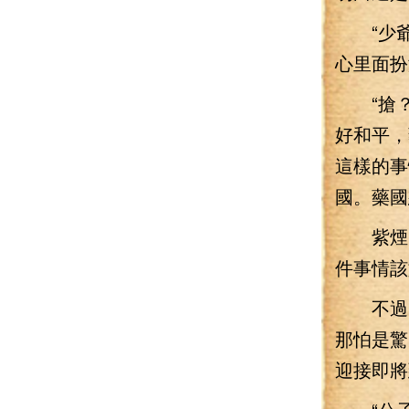
“少爺
心里面扮
“搶？”
好和平，
這樣的事
國。藥國
紫煙夫
件事情該
不過，
那怕是驚
迎接即將