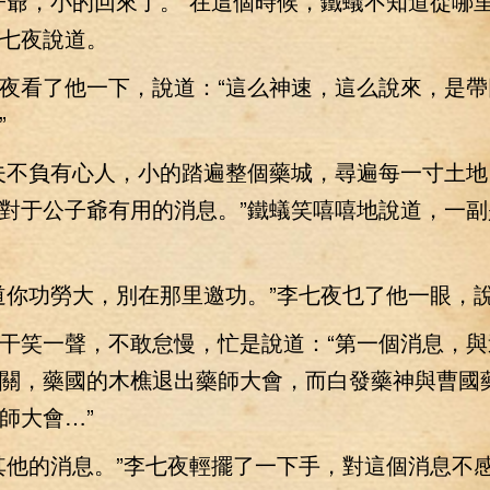
爺，小的回來了。”在這個時候，鐵蟻不知道從哪
七夜說道。
看了他一下，說道：“這么神速，這么說來，是帶
”
不負有心人，小的踏遍整個藥城，尋遍每一寸土地
對于公子爺有用的消息。”鐵蟻笑嘻嘻地說道，一副
你功勞大，別在那里邀功。”李七夜乜了他一眼，
笑一聲，不敢怠慢，忙是說道：“第一個消息，與
關，藥國的木樵退出藥師大會，而白發藥神與曹國
師大會…”
他的消息。”李七夜輕擺了一下手，對這個消息不