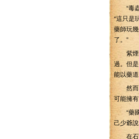
“毒蟲
“這只是
藥師玩幾
了。”
紫煙夫
過。但是
能以藥道
然而，
可能擁有
“藥國
己少爺說
在石藥