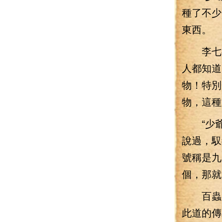
種了不少
東西。
李七夜
人都知道
物！特別
物，這種
“少爺
說過，馭
號稱是九
個，那就
百蟲谷
此道的傳