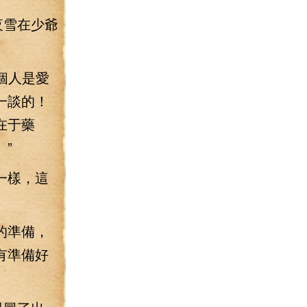
夜雪在少爺
個人是愛
一談的！
在于藥
”
一樣，這
的準備，
有準備好