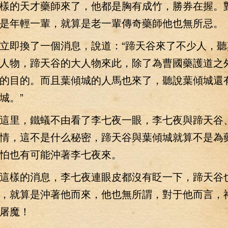
樣的天才藥師來了，他都是胸有成竹，勝券在握。
是年輕一輩，就算是老一輩傳奇藥師他也無所忌。
即換了一個消息，說道：“蹄天谷來了不少人，聽
人物，蹄天谷的大人物來此，除了為曹國藥護道之
的目的。而且葉傾城的人馬也來了，聽說葉傾城還
城。”
里，鐵蟻不由看了李七夜一眼，李七夜與蹄天谷
情，這不是什么秘密，蹄天谷與葉傾城就算不是為
怕也有可能沖著李七夜來。
樣的消息，李七夜連眼皮都沒有眨一下，蹄天谷
，就算是沖著他而來，他也無所謂，對于他而言，
屠魔！