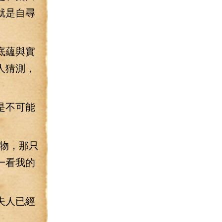
就是自尋
底蘊與實
人猜測，
是不可能
物，那只
一看我的
夫人已經