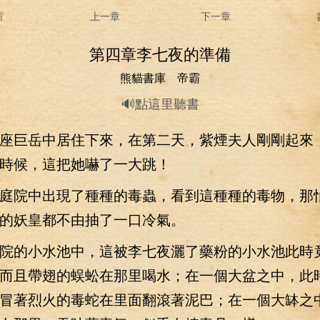
置
上一章
下一章
第四章李七夜的準備
熊貓書庫 帝霸
🔊點這里聽書
巨岳中居住下來，在第二天，紫煙夫人剛剛起來
時候，這把她嚇了一大跳！
院中出現了種種的毒蟲，看到這種種的毒物，那
的妖皇都不由抽了一口冷氣。
的小水池中，這被李七夜灑了藥粉的小水池此時
而且帶翅的蜈蚣在那里喝水；在一個大盆之中，此
冒著烈火的毒蛇在里面翻滾著泥巴；在一個大缽之