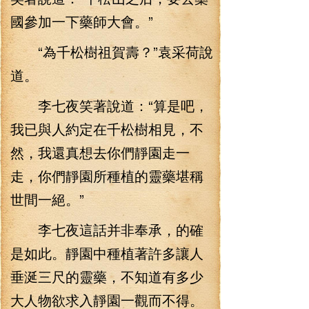
國參加一下藥師大會。”
“為千松樹祖賀壽？”袁采荷說
道。
李七夜笑著說道：“算是吧，
我已與人約定在千松樹相見，不
然，我還真想去你們靜園走一
走，你們靜園所種植的靈藥堪稱
世間一絕。”
李七夜這話并非奉承，的確
是如此。靜園中種植著許多讓人
垂涎三尺的靈藥，不知道有多少
大人物欲求入靜園一觀而不得。