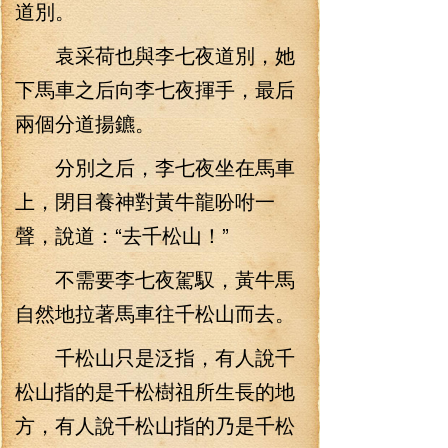
道別。
袁采荷也與李七夜道別，她
下馬車之后向李七夜揮手，最后
兩個分道揚鑣。
分別之后，李七夜坐在馬車
上，閉目養神對黃牛龍吩咐一
聲，說道：“去千松山！”
不需要李七夜駕馭，黃牛馬
自然地拉著馬車往千松山而去。
千松山只是泛指，有人說千
松山指的是千松樹祖所生長的地
方，有人說千松山指的乃是千松