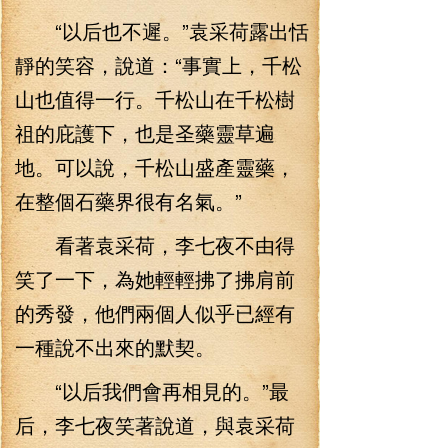
“以后也不遲。”袁采荷露出恬
靜的笑容，說道：“事實上，千松
山也值得一行。千松山在千松樹
祖的庇護下，也是圣藥靈草遍
地。可以說，千松山盛產靈藥，
在整個石藥界很有名氣。”
看著袁采荷，李七夜不由得
笑了一下，為她輕輕拂了拂肩前
的秀發，他們兩個人似乎已經有
一種說不出來的默契。
“以后我們會再相見的。”最
后，李七夜笑著說道，與袁采荷