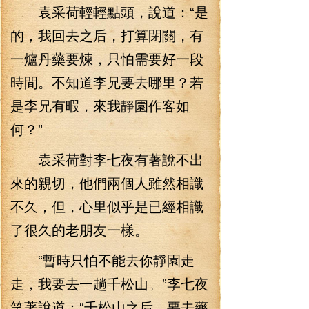
袁采荷輕輕點頭，說道：“是
的，我回去之后，打算閉關，有
一爐丹藥要煉，只怕需要好一段
時間。不知道李兄要去哪里？若
是李兄有暇，來我靜園作客如
何？”
袁采荷對李七夜有著說不出
來的親切，他們兩個人雖然相識
不久，但，心里似乎是已經相識
了很久的老朋友一樣。
“暫時只怕不能去你靜園走
走，我要去一趟千松山。”李七夜
笑著說道：“千松山之后，要去藥