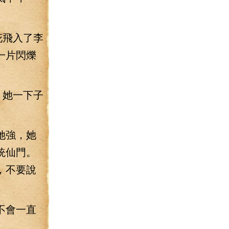
花飛入了李
一片閃爍
，她一下子
她強，她
統仙門。
，不要說
不會一直