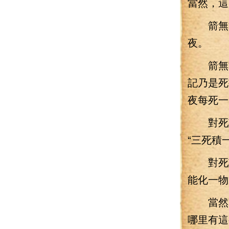
當然，這
箭無雙
夜。
箭無雙
記乃是死
夜每死一
對死記
“三死積
對死記
能化一物
當然，
哪里有這