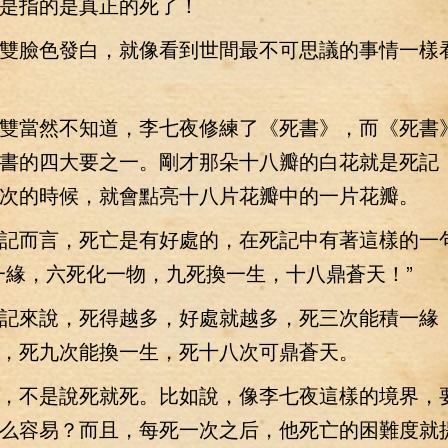
是指的是真正的死了！
臉色發白，就像看到世間最不可思議的事情一樣
當然不知道，李七夜修練了《死書》，而《死書
書的四大要之一。剛才那朵十八瓣的白花就是死記
次的時候，就會點亮十八片花瓣中的一片花瓣。
而言，死亡是有好處的，在死記中有著這樣的一
一緣，六死化一物，九死換一生，十八鼎蒼天！”
來說，死得越多，好處就越多，死三次能積一緣
，死九次能換一生，死十八次可鼎蒼天。
不是說死就死。比如說，像李七夜這樣的境界，
么容易？而且，每死一次之后，他死亡的困難度就