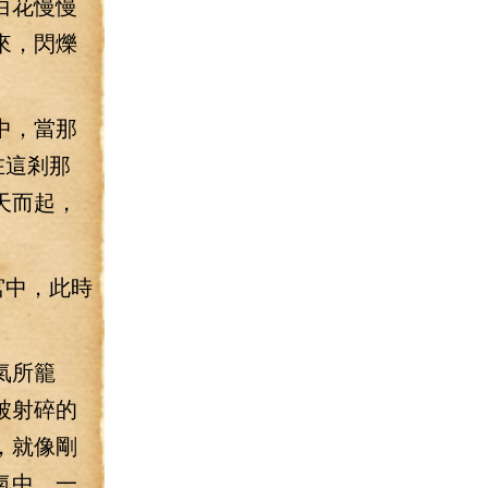
白花慢慢
來，閃爍
中，當那
在這剎那
天而起，
宮中，此時
氣所籠
被射碎的
，就像剛
氣中，一