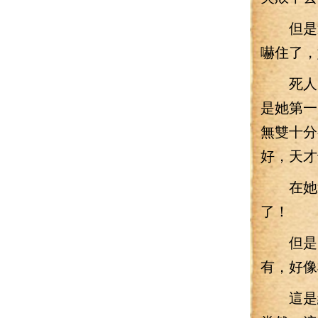
但是這
嚇住了，
死人。
是她第一
無雙十分
好，天才
在她這
了！
但是，
有，好像
這是絕