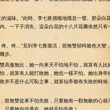
的滋味。”此時。李七夜感慨地嘆息一聲。那朵白
內。一下子消失。這朵白花的十八片花瓣依然只有
咚、咚…”見到李七夜復活，箭無雙頓時臉色大變
幾步。
高傲無比，她一向來天不怕地不怕，就算有人比
怕，就算有人能打敗她，她也一樣不怕。她出身帝
敗并不是什么可恥之事，就算仙帝都有失敗的時候
箭無雙從來不怕失敗，只要她有一顆無敵的心就
，只要她自信還在，她就不怕失敗！