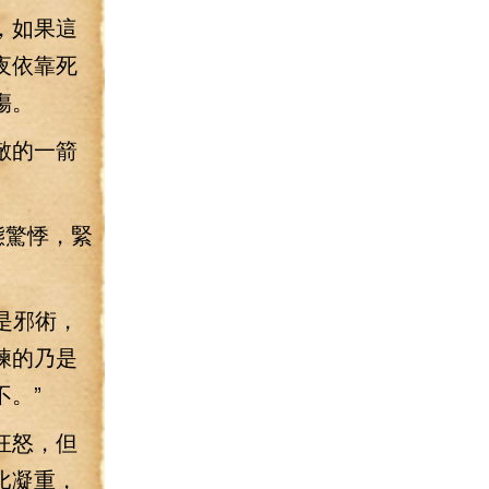
，如果這
夜依靠死
傷。
敵的一箭
態驚悸，緊
是邪術，
練的乃是
。”
狂怒，但
比凝重，