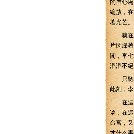
的眉心處
綻放，在
著光芒。
就在這
片閃爍著
間，李七
滔滔不絕
只聽到
此刻，李
在這電
罩，在這
命宮，又
才什么事