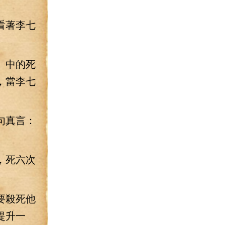
看著李七
》中的死
，當李七
句真言：
，死六次
要殺死他
提升一