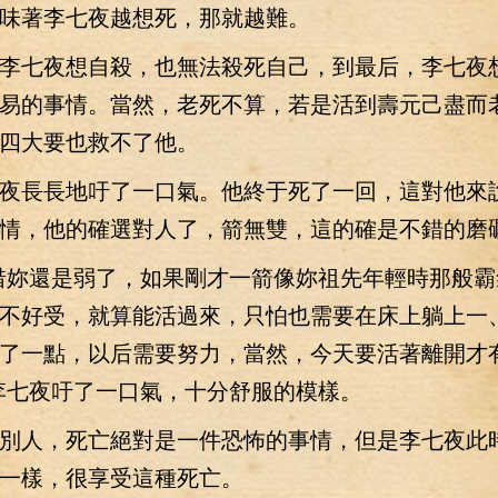
味著李七夜越想死，那就越難。
七夜想自殺，也無法殺死自己，到最后，李七夜
易的事情。當然，老死不算，若是活到壽元己盡而
四大要也救不了他。
長長地吁了一口氣。他終于死了一回，這對他來
情，他的確選對人了，箭無雙，這的確是不錯的磨
妳還是弱了，如果剛才一箭像妳祖先年輕時那般霸
不好受，就算能活過來，只怕也需要在床上躺上一
了一點，以后需要努力，當然，今天要活著離開才
李七夜吁了一口氣，十分舒服的模樣。
人，死亡絕對是一件恐怖的事情，但是李七夜此
一樣，很享受這種死亡。