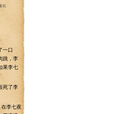
書頁
了一口
肉跳，李
如果李七
殺死了李
，在李七夜