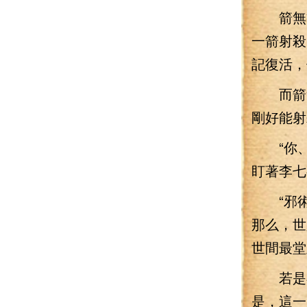
箭無雙
一箭射殺
記復活，
而箭無
剛好能射
“你、
盯著李七
“邪術？
那么，世
世間最堂
若是在
是，這一