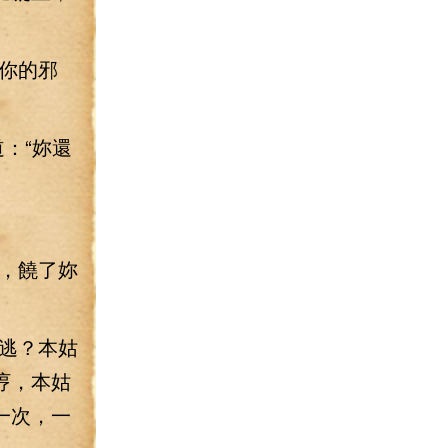
你的邪
：“妳還
，饒了妳
逃？本姑
哼，本姑
一次，一