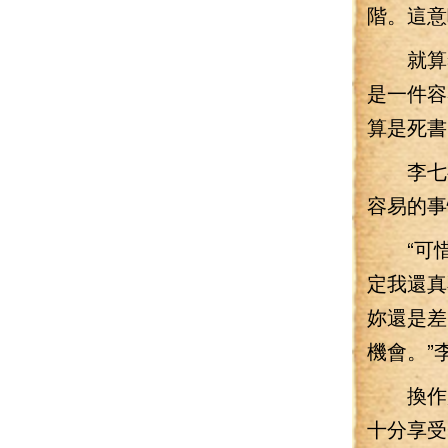
階。這意
就算李
是一件容
算是死書
李七夜
容易的事
“可惜
定我還真
妳還是差
機會。”
換作別
十分享受