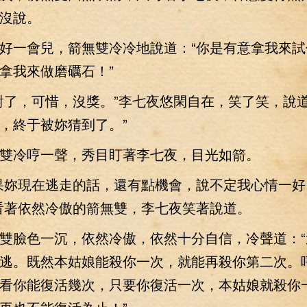
沒說。
一會兒，箭無雙冷冷地說道：“你是有意拿我來試
拿我來做磨礪石！”
，可惜，沒獎。”李七夜悠閑自在，笑了笑，說道
，終于被妳猜到了。”
冷哼一聲，秀目盯著李七夜，目光如箭。
妳現在逃走的話，還有點機會，說不定我心情一好
看著依然冷傲的箭無雙，李七夜笑著說道。
臉色一沉，依然冷傲，依然十分自信，冷聲道：“
逃。既然本姑娘能殺你一次，就能再殺你第二次。
看你能復活幾次，只要你復活一次，本姑娘就殺你