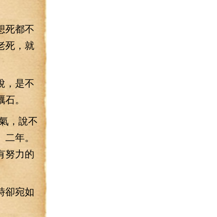
想死都不
老死，就
說，是不
礪石。
氣，說不
、二年。
有努力的
時卻宛如