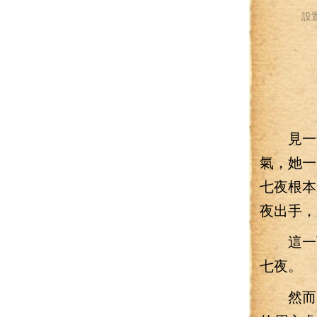
設
見一箭
氣，她一
七夜根本
夜出手，
這一下
七夜。
然而，