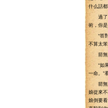
什么話都
過了好
術，你是
“答對了
不算太笨
箭無雙
“如果
一命。”
箭無雙
娘從來不
娘倒要看