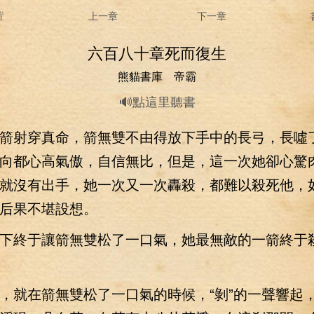
置
上一章
下一章
六百八十章死而復生
熊貓書庫 帝霸
🔊點這里聽書
射穿真命，箭無雙不由得放下手中的長弓，長噓
向都心高氣傲，自信無比，但是，這一次她卻心驚
就沒有出手，她一次又一次轟殺，都難以殺死他，
后果不堪設想。
終于讓箭無雙松了一口氣，她最無敵的一箭終于
就在箭無雙松了一口氣的時候，“剝”的一聲響起