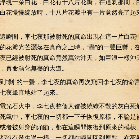
浮現一朵白花，白花有十八片花瓣，在這剎那間，
白花慢慢綻放時，十八片花瓣中有一片竟然亮了起
瞬間，李七夜那被射死的真命出現在這一片白花
的花瓣光芒灑落在真命之上時，“轟”的一聲巨響，
夜已經被射死的真命竟然萬法沖天，如巨浪一樣沖
，真命演化無盡的大道。
“剝”的一聲，李七夜的真命再次飛回李七夜的命
七夜筆直地站了起來。
光石火中，李七夜整個人都被繞繚不散的灰白死
死氣中，李七夜的一切都一下子恢復原樣，不論是
或者被射穿的頭顱，都在這瞬間恢復到原來的模樣
都沒有發生過一樣，一切都在瞬間回到原點，在死