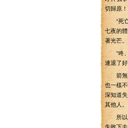
切歸原！
“死亡
七夜的體
著光芒。
“咚、
連退了好
箭無雙
也一樣不
深知道失
其他人。
所以，
失敗下去