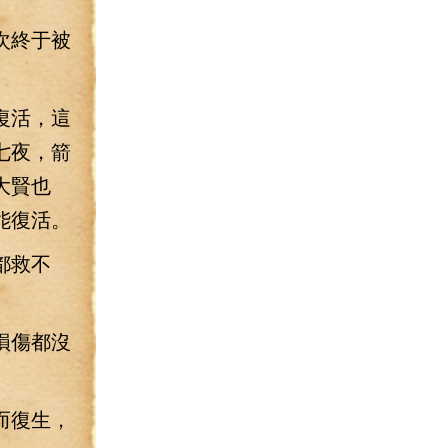
次終于被
復活，這
七夜，箭
大賢也
能復活。
都救不
損傷都沒
而復生，