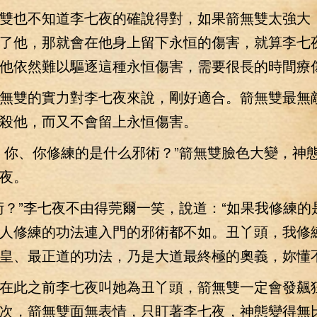
也不知道李七夜的確說得對，如果箭無雙太強大
了他，那就會在他身上留下永恒的傷害，就算李七
他依然難以驅逐這種永恒傷害，需要很長的時間療
雙的實力對李七夜來說，剛好適合。箭無雙最無
殺他，而又不會留上永恒傷害。
你、你修練的是什么邪術？”箭無雙臉色大變，神
夜。
”李七夜不由得莞爾一笑，說道：“如果我修練的
人修練的功法連入門的邪術都不如。丑丫頭，我修
皇、最正道的功法，乃是大道最終極的奧義，妳懂不
此之前李七夜叫她為丑丫頭，箭無雙一定會發飆
次，箭無雙面無表情，只盯著李七夜，神態變得無