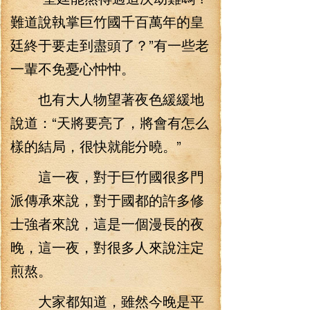
難道說執掌巨竹國千百萬年的皇
廷終于要走到盡頭了？”有一些老
一輩不免憂心忡忡。
也有大人物望著夜色緩緩地
說道：“天將要亮了，將會有怎么
樣的結局，很快就能分曉。”
這一夜，對于巨竹國很多門
派傳承來說，對于國都的許多修
士強者來說，這是一個漫長的夜
晚，這一夜，對很多人來說注定
煎熬。
大家都知道，雖然今晚是平