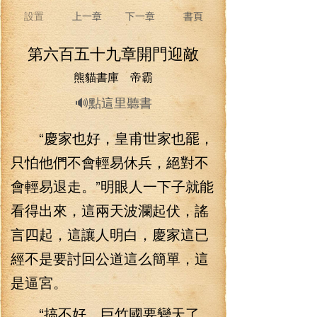
設置
上一章
下一章
書頁
第六百五十九章開門迎敵
熊貓書庫 帝霸
🔊點這里聽書
“慶家也好，皇甫世家也罷，
只怕他們不會輕易休兵，絕對不
會輕易退走。”明眼人一下子就能
看得出來，這兩天波瀾起伏，謠
言四起，這讓人明白，慶家這已
經不是要討回公道這么簡單，這
是逼宮。
“搞不好，巨竹國要變天了，