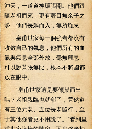
沖天，一道道神環張開。他們跟
隨老祖而來，更有著目無余子之
勢，他們長軀而入，無所顧忌。
皇甫世家每一個強者都沒有
收斂自己的氣息，他們所有的血
氣與氣息全部外放，毫無顧忌，
可以說囂張無比，根本不將國都
放在眼中。
“皇甫世家這是要傾巢而出
嗎？老祖親臨也就罷了，竟然還
有三位元老、五位長老隨行，至
于其他強者更不用說了。”看到皇
甫世家這樣的陣容。不少強者抽