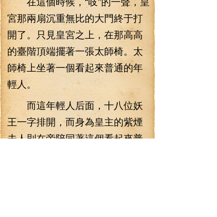
在這個時候，“吱”的一聲，皇
宮那兩扇沉重無比的大門終于打
開了。只見皇宮之上，在那高高
的臺階頂端擺著一張太師椅。太
師椅上坐著一個看起來普通的年
輕人。
而這年輕人后面，十八位妖
王一字排開，而身為皇主的紫煙
夫人則在旁陪同著這個看起來普
通的年輕人。
“那個人是誰呀？”當皇宮外遠
遠旁觀的修士看到這一幕的時
候，都不由得為之一怔，甚至可