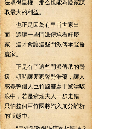
法取得皇權，那么也能為慶家謀
取最大的利益。
也正是因為有皇甫世家出
面，這讓一些門派傳承看好慶
家，這才會讓這些門派傳承聲援
慶家。
正是有了這些門派傳承的聲
援，頓時讓慶家聲勢浩蕩，讓人
感覺整個人巨竹國都處于驚濤駭
浪中，若是紫煙夫人一步走錯，
只怕整個巨竹國將陷入崩分離析
的狀態中。
“皇廷能熬得過這次劫難嗎？