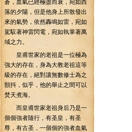
蒼，血氣已經極盡而衰，宛如西
落的夕陽，但是他身上所散發出
來的氣勢，依然轟鳴如雷，宛如
駕馭著神雷閃電，宛如執掌著萬
域之力。
皇甫世家的老祖是一位極為
強大的存在，身為大教老祖這等
級的存在，絕對讓無數修士為之
顫抖，似乎，他的舉止之間可以
焚天煮海。
而皇甫世家老祖身后乃是一
個個強者隨行，有圣皇，有圣
尊，有古圣，一個個的強者血氣