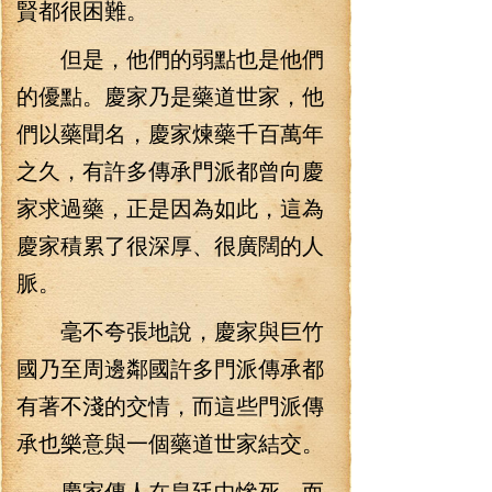
賢都很困難。
但是，他們的弱點也是他們
的優點。慶家乃是藥道世家，他
們以藥聞名，慶家煉藥千百萬年
之久，有許多傳承門派都曾向慶
家求過藥，正是因為如此，這為
慶家積累了很深厚、很廣闊的人
脈。
毫不夸張地說，慶家與巨竹
國乃至周邊鄰國許多門派傳承都
有著不淺的交情，而這些門派傳
承也樂意與一個藥道世家結交。
慶家傳人在皇廷中慘死，而