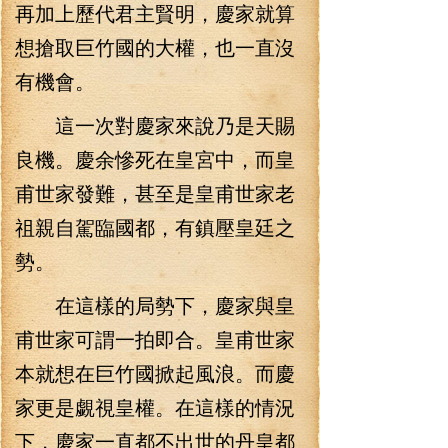
再加上歷代君主賢明，慶家就算
想搶取巨竹國的大權，也一直沒
有機會。
這一次對慶家來說乃是天賜
良機。慶余慘死在皇宮中，而皇
甫世家發難，甚至是皇甫世家老
祖親自駕臨國都，有鎮壓皇廷之
勢。
在這樣的局勢下，慶家與皇
甫世家可謂一拍即合。皇甫世家
本就想在巨竹國掀起風浪。而慶
家更是覷視皇權。在這樣的情況
下，慶家一直都不出世的丹皇都