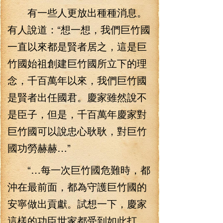
有一些人更放出種種消息。
有人說道：“想一想，我們巨竹國
一直以來都是賢者居之，這是巨
竹國始祖創建巨竹國所立下的理
念，千百萬年以來，我們巨竹國
是賢者出任國君。慶家雖然說不
是臣子，但是，千百萬年慶家對
巨竹國可以說忠心耿耿，對巨竹
國功勞赫赫…”
“…每一次巨竹國危難時，都
沖在最前面，都為守護巨竹國的
安寧做出貢獻。試想一下，慶家
這樣的功臣世家都受到如此打