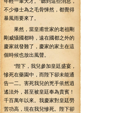
年輕一輩天才。”聽到這些消息，
不少修士為之毛骨悚然，都覺得
暴風雨要來了。
果然，當皇甫世家的老祖剛
剛威懾國都時，遠在國都之外的
慶家就發難了，慶家的家主在這
個時候也放出風聲。
“陛下，我兒參加皇廷盛宴，
慘死在藥園中，而陛下卻未能通
告一二。害死我兒的兇手依然逍
遙法外，甚至被皇廷奉為貴賓！
千百萬年以來。我慶家對皇廷勞
苦功高，現在我兒慘死。陛下卻