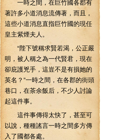
一時之間，在巨竹國各郡有
著許多小道消息流傳著，而且，
這些小道消息直指巨竹國的現任
皇主紫煙夫人。
“陛下號稱求賢若渴，公正嚴
明，被人稱之為一代賢君，現在
卻庇護兇手，這豈不是有損她的
英名？”一時之間，在各郡的街頭
巷口，在茶余飯后，不少人討論
起這件事。
這件事傳得太快了，甚至可
以說，種種謠言一時之間多方傳
入了國都各處。