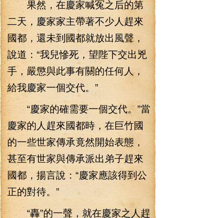
果然，在慶家喊冤之后的第
二天，慶家家主帶著不少人趕來
國都，還未到國都就放出風聲，
說道：“我兒慘死，望陛下交出兇
手，嚴懲與此事有關的任何人，
給我慶家一個交代。”
“慶家的確需要一個交代。”當
慶家的人趕來國都時，在巨竹國
的一些世家傳承竟然開始表態，
甚至有世家與傳承派出弟子趕來
國都，揚言說：“慶家應該得到公
正的對待。”
“轟”的一聲，就在慶家之人趕