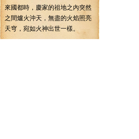
來國都時，慶家的祖地之內突然
之間爐火沖天，無盡的火焰照亮
天穹，宛如火神出世一樣。
“發生什么事了？”如此大的動
靜，就算是巨竹國邊陲之地都有
所感應，特別是這無盡的火焰沖
天而起時，火焰席卷萬域，頗有
東來之勢，似乎欲駕臨國都一
樣，這樣的氣勢更讓國都的修士
感受到那強大的氣勢。
“聽說慶家的丹皇要出世了，
慶家傳人慘死，慶家受到不公平