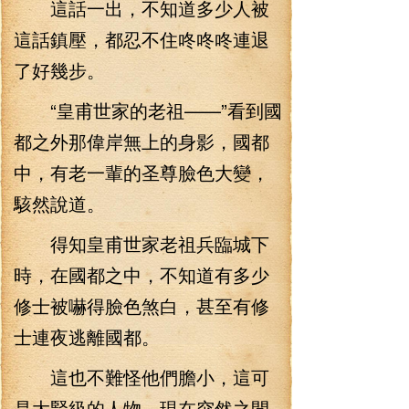
這話一出，不知道多少人被
這話鎮壓，都忍不住咚咚咚連退
了好幾步。
“皇甫世家的老祖——”看到國
都之外那偉岸無上的身影，國都
中，有老一輩的圣尊臉色大變，
駭然說道。
得知皇甫世家老祖兵臨城下
時，在國都之中，不知道有多少
修士被嚇得臉色煞白，甚至有修
士連夜逃離國都。
這也不難怪他們膽小，這可
是大賢級的人物，現在突然之間