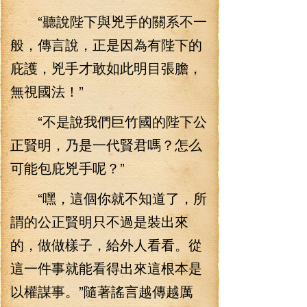
“聽說陛下與兇手的關系不一
般，傳言說，正是因為有陛下的
庇護，兇手才敢如此明目張膽，
無視國法！”
“不是說我們巨竹國的陛下公
正賢明，乃是一代賢君嗎？怎么
可能包庇兇手呢？”
“嘿，這個你就不知道了，所
謂的公正賢明只不過是裝出來
的，做做樣子，給外人看看。從
這一件事就能看得出來這根本是
以權謀事。”隨著謠言越傳越厲