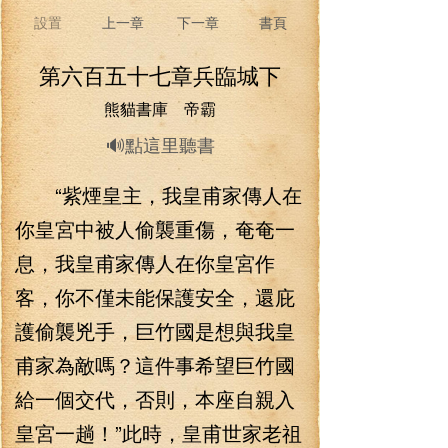
設置
上一章
下一章
書頁
第六百五十七章兵臨城下
熊貓書庫 帝霸
🔊點這里聽書
“紫煙皇主，我皇甫家傳人在
你皇宮中被人偷襲重傷，奄奄一
息，我皇甫家傳人在你皇宮作
客，你不僅未能保護安全，還庇
護偷襲兇手，巨竹國是想與我皇
甫家為敵嗎？這件事希望巨竹國
給一個交代，否則，本座自親入
皇宮一趟！”此時，皇甫世家老祖