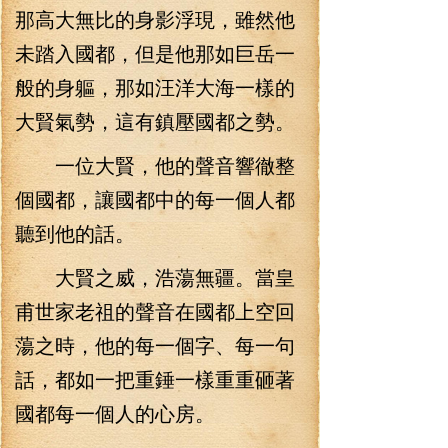
那高大無比的身影浮現，雖然他
未踏入國都，但是他那如巨岳一
般的身軀，那如汪洋大海一樣的
大賢氣勢，這有鎮壓國都之勢。
一位大賢，他的聲音響徹整
個國都，讓國都中的每一個人都
聽到他的話。
大賢之威，浩蕩無疆。當皇
甫世家老祖的聲音在國都上空回
蕩之時，他的每一個字、每一句
話，都如一把重錘一樣重重砸著
國都每一個人的心房。