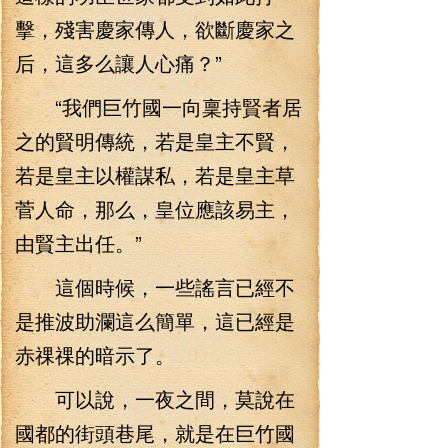
擊，殘害慶家傳人，欲斷慶家之
后，這多么讓人心痛？”
“我們巨竹國一向稟持賢者居
之的賢明傳統，若是皇主不賢，
若是皇主以權謀私，若是皇主草
菅人命，那么，皇位應該易主，
由賢主出任。”
這個時候，一些謠言已經不
是推波助瀾這么簡單，這已經是
赤祼祼的暗示了。
可以說，一夜之間，莫說在
國都的街頭巷尾，就是在巨竹國