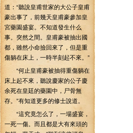
道：“聽說皇甫世家的大公子皇甫
豪出事了，前幾天皇甫豪參加皇
宮藥園盛宴。不知道發生什么
事。突然之間。皇甫豪被抽出國
都，雖然小命撿回來了，但是重
傷躺在床上，一時半刻起不來。”
“何止皇甫豪被抽得重傷躺在
床上起不來，聽說慶家的公子慶
余死在皇廷的藥園中，尸骨無
存。”有知道更多的修士說道。
“這究竟怎么了，一場盛宴，
一死一傷。而且都是大有來頭的