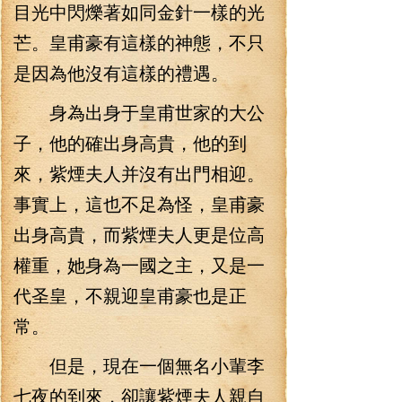
目光中閃爍著如同金針一樣的光
芒。皇甫豪有這樣的神態，不只
是因為他沒有這樣的禮遇。
身為出身于皇甫世家的大公
子，他的確出身高貴，他的到
來，紫煙夫人并沒有出門相迎。
事實上，這也不足為怪，皇甫豪
出身高貴，而紫煙夫人更是位高
權重，她身為一國之主，又是一
代圣皇，不親迎皇甫豪也是正
常。
但是，現在一個無名小輩李
七夜的到來，卻讓紫煙夫人親自