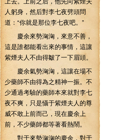
上去。上前之后，他先向紫煙夫
人躬身，然后對李七夜劈頭問
道：“你就是那位李七夜吧。”
慶余來勢洶洶，來意不善，
這是誰都能看出來的事情，這讓
紫煙夫人不由得皺了一下眉頭。
慶余氣勢洶洶，這讓在場不
少藥師不由得為之精神一振。不
少通過考驗的藥師本來就對李七
夜不爽，只是懾于紫煙夫人的尊
威不敢上前而己，現在慶余上
前，不少藥師都等著看熱鬧。
對于來勢洶洶的慶余，對于