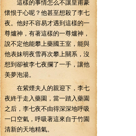
這樣的事情怎么不讓皇甫豪
懷恨于心呢？他甚至想殺了李七
夜。他好不容易才遇到這樣的一
尊爐神，有著這樣的一尊爐神，
說不定他能攀上藥國王室，能與
他表妹明夜雪再次攀上關系，沒
想到卻被李七夜攔了一手，讓他
美夢泡湯。
在紫煙夫人的親迎下，李七
夜終于走入藥園，當一踏入藥園
之后，李七夜不由得深深地呼吸
一口空氣，呼吸著這來自于竹園
清新的天地精氣。