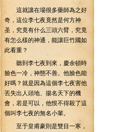
這就讓在場很多藥師為之好
奇，這位李七夜竟然是何方神
圣，究竟有什么三頭六臂，究竟
有怎么樣的神通，能讓巨竹國如
此看重？
聽到李七夜到來，慶余頓時
臉色一冷，神態不善。他臉色能
好嗎？就是因為這個李七夜害他
丟失出人頭地、揚名天下的機
會，若是可以，他恨不得殺了這
個叫李七夜的無名小輩。
至于皇甫豪則是雙目一寒，