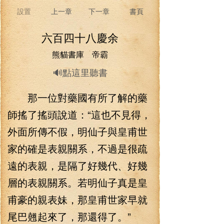
設置
上一章
下一章
書頁
六百四十八慶余
熊貓書庫 帝霸
🔊點這里聽書
那一位對藥國有所了解的藥
師搖了搖頭說道：“這也不見得，
外面所傳不假，明仙子與皇甫世
家的確是表親關系，不過是很疏
遠的表親，是隔了好幾代、好幾
層的表親關系。若明仙子真是皇
甫豪的親表妹，那皇甫世家早就
尾巴翹起來了，那還得了。”