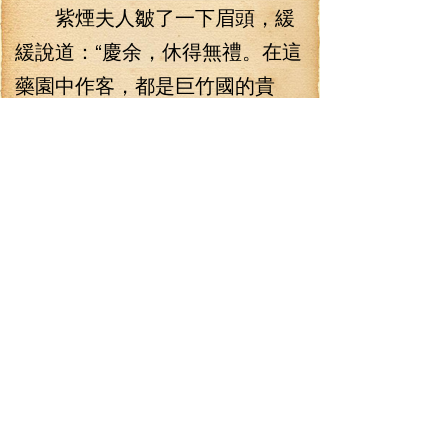
紫煙夫人皺了一下眉頭，緩
緩說道：“慶余，休得無禮。在這
藥園中作客，都是巨竹國的貴
賓，不得僭越。”
紫煙夫人這話很明白，這已
經是警告慶余。雖然說慶家在巨
竹國有著不小的地方，而且巨竹
國皇庭有時也需要慶家，但是慶
余與李七夜相比，孰重孰輕，紫
煙夫人心里有數。就算整個慶家
的價值也不如李七夜一個人的價
值，這一點，紫煙夫人在心里清
楚得很。