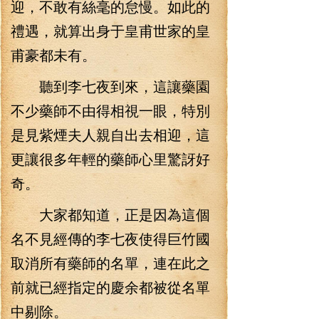
迎，不敢有絲毫的怠慢。如此的
禮遇，就算出身于皇甫世家的皇
甫豪都未有。
聽到李七夜到來，這讓藥園
不少藥師不由得相視一眼，特別
是見紫煙夫人親自出去相迎，這
更讓很多年輕的藥師心里驚訝好
奇。
大家都知道，正是因為這個
名不見經傳的李七夜使得巨竹國
取消所有藥師的名單，連在此之
前就已經指定的慶余都被從名單
中剔除。