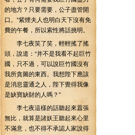
的地方？只要需要，公子盡管開
口。”紫煙夫人也明白天下沒有免
費的午餐，所以索性將話挑明。
李七夜笑了笑，輕輕搖了搖
頭，說道：“并不是我看不起巨竹
國，只不過，可以說巨竹國沒有
我所貪圖的東西。我想陛下應該
是消息靈通之人，陛下覺得我像
是缺寶缺財的人嗎？”
李七夜這樣的話聽起來囂張
無比，就算是諸妖王聽起來心里
不滿意，也不得不承認人家說得