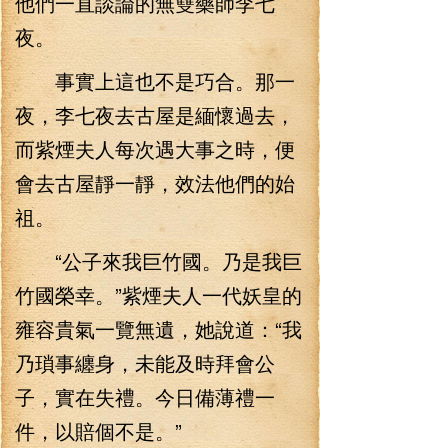
他們一直談論的無雙藥師李七
夜。
事實上這也不是巧合。那一
夜，李七夜去古屋是緬懷過去，
而紫煙夫人每次遇大事之時，便
會去古屋靜一靜，效法他們的始
祖。
“公子來我巨竹國。乃是我巨
竹國榮幸。”紫煙夫人一代妖皇的
雍容貴氣一覽無遺，她說道：“我
乃瑣事纏身，未能及時拜會公
子，實在失禮。今日備薄禮一
件，以賠個不是。”