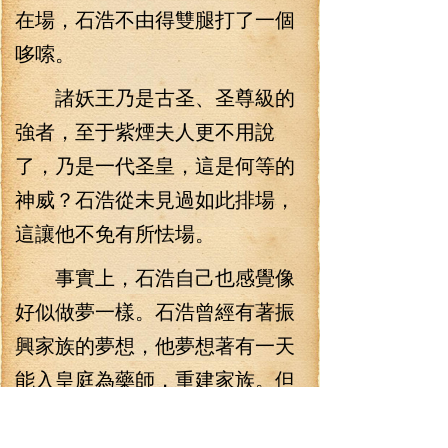
在場，石浩不由得雙腿打了一個
哆嗦。
諸妖王乃是古圣、圣尊級的
強者，至于紫煙夫人更不用說
了，乃是一代圣皇，這是何等的
神威？石浩從未見過如此排場，
這讓他不免有所怯場。
事實上，石浩自己也感覺像
好似做夢一樣。石浩曾經有著振
興家族的夢想，他夢想著有一天
能入皇庭為藥師，重建家族。但
是，這只是埋在他心里的夢想，
對他一個小小的縣使來說，這么