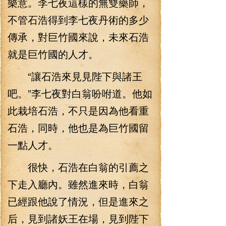
樂意。李七夜這樣的無雙藥師，
不管石浩得到李七夜丹術的多少
傳承，對巨竹國來說，未來石浩
就是巨竹國的人才。
“讓石浩來見見陛下與諸王
吧。”李七夜對白翁吩咐道。他如
此栽培石浩，不只是因為他看重
石浩，同時，他也是為巨竹國留
一點人才。
很快，石浩在白翁的引薦之
下走入廳內。雖然進來時，白翁
已經跟他說了情況，但是進來之
后，見到諸妖王在場，見到陛下