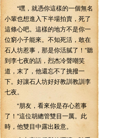
“嘿，就憑你這樣的一個無名
小輩也想進入下半場拍賣，死了
這條心吧。這樣的地方不是你一
位窮小子能來。不知死活，敢在
石人坊惹事，那是你活膩了！”聽
到李七夜的話，烈杰冷聲嘲笑
道，末了，他還忘不了挑撥一
下。好讓石人坊好好教訓教訓李
七夜。
“朋友，看來你是存心惹事
了！”這位胡總管雙目一厲。此
時，他雙目中露出殺意。