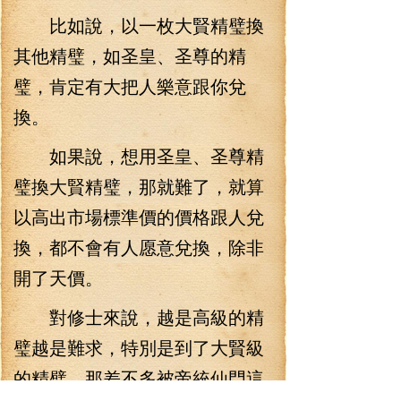
比如說，以一枚大賢精璧換
其他精璧，如圣皇、圣尊的精
璧，肯定有大把人樂意跟你兌
換。
如果說，想用圣皇、圣尊精
璧換大賢精璧，那就難了，就算
以高出市場標準價的價格跟人兌
換，都不會有人愿意兌換，除非
開了天價。
對修士來說，越是高級的精
璧越是難求，特別是到了大賢級
的精璧，那差不多被帝統仙門這