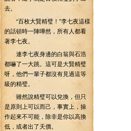
去。
“百枚大賢精璧！”李七夜這樣
的話頓時一陣嘩然，所有人都看
著李七夜。
連李七夜身邊的白翁與石浩
都嚇了一大跳。這可是大賢精璧
呀，他們一輩子都沒有見過這等
級的精璧。
雖然說精璧可以兌換，但只
是原則上可以而己，事實上，操
作起來不可能，除非是你以高換
低，或者出了天價。