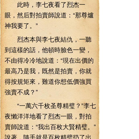
此時，李七夜看了烈杰一
眼，然后對拍賣師說道：“那尊爐
神我要了。”
烈杰本與李七夜結仇，一聽
到這樣的話，他頓時臉色一變，
不由得冷冷地說道：“現在出價的
最高乃是我，既然是拍賣，你就
得按規矩來，難道你想低價強買
強賣不成？”
“一萬六千枚圣尊精璧？”李七
夜懶洋洋地看了烈杰一眼，對拍
賣師說道：“我出百枚大賢精璧。”
說著，隨手就是百枚精璧扔了出