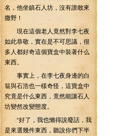
名，他坐鎮石人坊，沒有誰敢來
撒野！
現在這個老人竟然對李七夜
如此恭敬，實在是不可思議，很
多人都好奇這個寶盒中裝著什么
東西。
事實上，在李七夜身邊的白
翁與石浩也一樣奇怪，這寶盒中
究竟是什么東西，竟然能讓石人
坊變然改變態度。
“好了，我也懶得說廢話，我
是來選幾件東西，聽說你們下半