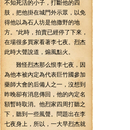
不知死活的小子，打斷他的四
肢，把他掛在城門外示眾，以免
得他以為石人坊是他撒野的地
方。”此時，拍賣已經停了下來，
在場很多買家看著李七夜。烈杰
此時大聲說道，煽風點火。
難怪烈杰那么恨李七夜，因
為他本被內定為代表巨竹國參加
藥師大會的后備人之一，沒想到
昨晚卻有消息傳回，他的內定名
額暫時取消。他烈家四周打聽之
下，聽到一些風聲。問題出在李
七夜身上，所以，一大早烈杰就