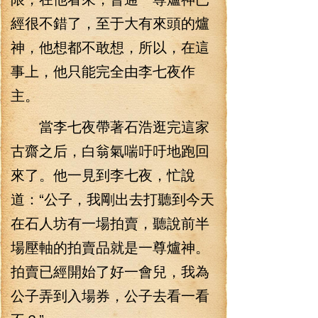
經很不錯了，至于大有來頭的爐
神，他想都不敢想，所以，在這
事上，他只能完全由李七夜作
主。
當李七夜帶著石浩逛完這家
古齋之后，白翁氣喘吁吁地跑回
來了。他一見到李七夜，忙說
道：“公子，我剛出去打聽到今天
在石人坊有一場拍賣，聽說前半
場壓軸的拍賣品就是一尊爐神。
拍賣已經開始了好一會兒，我為
公子弄到入場券，公子去看一看