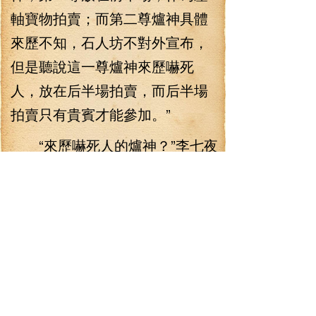
軸寶物拍賣；而第二尊爐神具體
來歷不知，石人坊不對外宣布，
但是聽說這一尊爐神來歷嚇死
人，放在后半場拍賣，而后半場
拍賣只有貴賓才能參加。”
“來歷嚇死人的爐神？”李七夜
不由得摸了一下下巴。他倒有點
想看一看這么一尊來歷嚇死人的
爐神究竟有何來歷。
“公子去不？”白翁也算會揣摩
心思，不然，他就不會專程去一
趟打聽石人坊的拍賣，還為李七