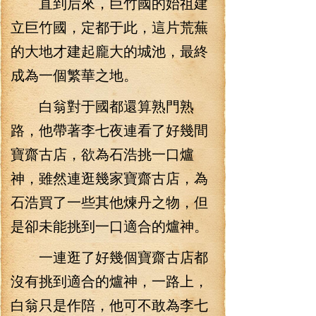
直到后來，巨竹國的始祖建
立巨竹國，定都于此，這片荒蕪
的大地才建起龐大的城池，最終
成為一個繁華之地。
白翁對于國都還算熟門熟
路，他帶著李七夜連看了好幾間
寶齋古店，欲為石浩挑一口爐
神，雖然連逛幾家寶齋古店，為
石浩買了一些其他煉丹之物，但
是卻未能挑到一口適合的爐神。
一連逛了好幾個寶齋古店都
沒有挑到適合的爐神，一路上，
白翁只是作陪，他可不敢為李七