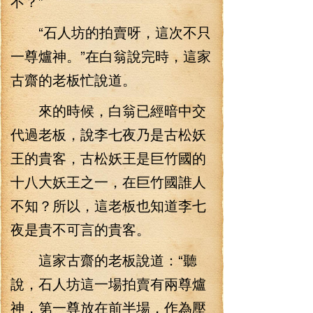
不？”
“石人坊的拍賣呀，這次不只
一尊爐神。”在白翁說完時，這家
古齋的老板忙說道。
來的時候，白翁已經暗中交
代過老板，說李七夜乃是古松妖
王的貴客，古松妖王是巨竹國的
十八大妖王之一，在巨竹國誰人
不知？所以，這老板也知道李七
夜是貴不可言的貴客。
這家古齋的老板說道：“聽
說，石人坊這一場拍賣有兩尊爐
神，第一尊放在前半場，作為壓