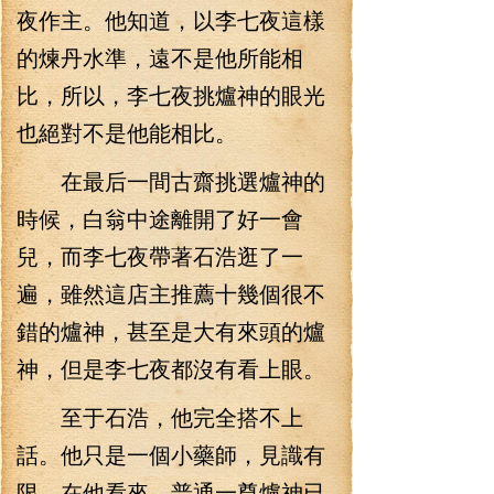
夜作主。他知道，以李七夜這樣
的煉丹水準，遠不是他所能相
比，所以，李七夜挑爐神的眼光
也絕對不是他能相比。
在最后一間古齋挑選爐神的
時候，白翁中途離開了好一會
兒，而李七夜帶著石浩逛了一
遍，雖然這店主推薦十幾個很不
錯的爐神，甚至是大有來頭的爐
神，但是李七夜都沒有看上眼。
至于石浩，他完全搭不上
話。他只是一個小藥師，見識有
限，在他看來，普通一尊爐神已