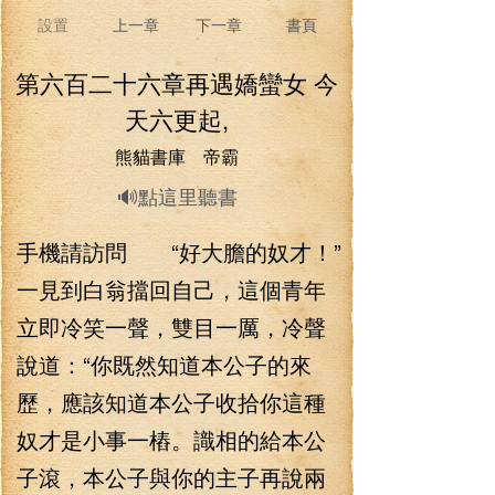
設置
上一章
下一章
書頁
第六百二十六章再遇嬌蠻女 今
天六更起,
熊貓書庫 帝霸
🔊點這里聽書
手機請訪問 “好大膽的奴才！”
一見到白翁擋回自己，這個青年
立即冷笑一聲，雙目一厲，冷聲
說道：“你既然知道本公子的來
歷，應該知道本公子收拾你這種
奴才是小事一樁。識相的給本公
子滾，本公子與你的主子再說兩