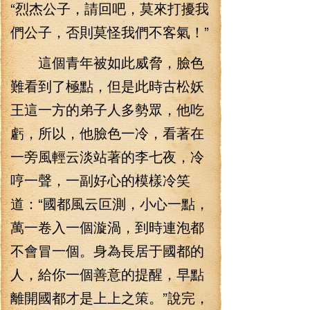
“烈杰公子，請回吧，莫來打擾我
們公子，否則莫怪我們不客氣！”
這個青年被如此威脅，臉色
難看到了極點，但是此時古松妖
王這一方的弟子人多勢眾，他吃
虧，所以，他臉色一冷，看著在
一旁風輕云淡站著的李七夜，冷
哼一聲，一副好心的模樣冷笑
道：“國都風云叵測，小心一點，
萬一卷入一個漩渦，到時連泡都
不會冒一個。身為長居于國都的
人，給你一個善意的提醒，早點
離開國都才是上上之策。”說完，