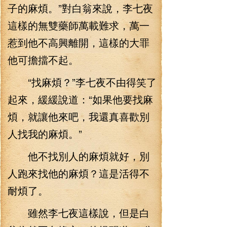
子的麻煩。”對白翁來說，李七夜
這樣的無雙藥師萬載難求，萬一
惹到他不高興離開，這樣的大罪
他可擔擋不起。
“找麻煩？”李七夜不由得笑了
起來，緩緩說道：“如果他要找麻
煩，就讓他來吧，我還真喜歡別
人找我的麻煩。”
他不找別人的麻煩就好，別
人跑來找他的麻煩？這是活得不
耐煩了。
雖然李七夜這樣說，但是白