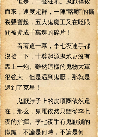
但是，一聲狂吼。鬼厭撲殺
而來，速度超群，一陣“喀嚓”的撕
裂聲響起，五大鬼魔王又在眨眼
間被撕成千萬塊的碎片！
看著這一幕，李七夜連手都
沒抬一下，十尊起源鬼炮更沒有
轟上一炮。雖然這樣的鬼物大軍
很強大，但是遇到鬼厭，那就是
遇到了克星！
鬼厭脖子上的皮項圈依然還
在，那么，鬼厭依然只聽從李七
夜的指揮。李七夜手有鬼厭鎖的
鐵鏈，不論是何時，不論是何