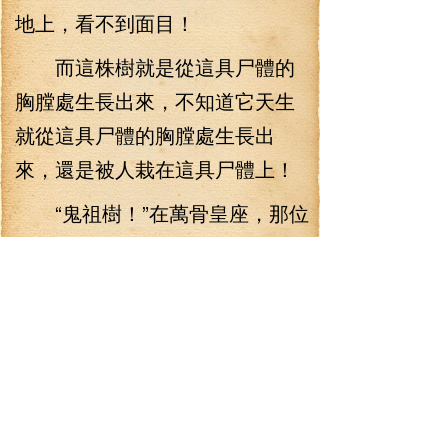
地上，看不到面目！
而這株樹就是從這具尸體的
胸膛處生長出來，不知道它天生
就從這具尸體的胸膛處生長出
來，還是被人栽在這具尸體上！
“鬼祖樹！”在萬骨皇座，那位
奄奄一息的古老先祖一看到這株
大樹，突然一下子回光返照從躺
著的軟榻坐了起來，失聲大叫
道。
“鬼祖樹——”在帝鏡之前萬骨
皇座的諸多老祖都被這話嚇得一