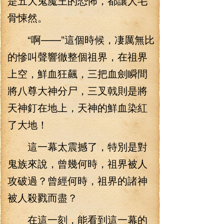
是五大鬼魔王的恐怖，都讓人毛
骨悚然。
“啊——”這個時候，凄厲無比
的慘叫聲響徹整個祖界，在祖界
上空，鮮血狂飆，三把血劍瞬間
將八尊大神分尸，三叉戟則是將
天神釘在地上，天神的鮮血染紅
了大地！
這一幕太震撼了，特別是對
鬼族來說，曾幾何時，祖界被人
攻破過？曾經何時，祖界的諸神
被人殺戮而盡？
在這一刻，能看到這一幕的