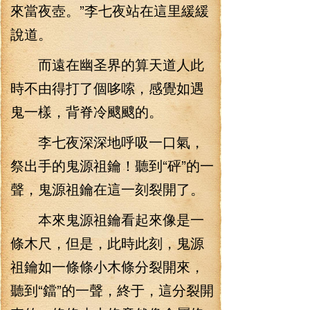
來當夜壺。”李七夜站在這里緩緩
說道。
而遠在幽圣界的算天道人此
時不由得打了個哆嗦，感覺如遇
鬼一樣，背脊冷颼颼的。
李七夜深深地呼吸一口氣，
祭出手的鬼源祖鑰！聽到“砰”的一
聲，鬼源祖鑰在這一刻裂開了。
本來鬼源祖鑰看起來像是一
條木尺，但是，此時此刻，鬼源
祖鑰如一條條小木條分裂開來，
聽到“鐺”的一聲，終于，這分裂開