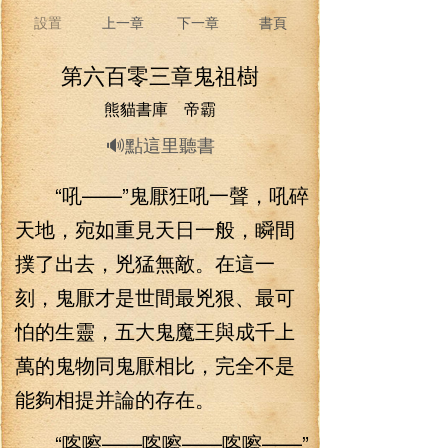
設置
上一章
下一章
書頁
第六百零三章鬼祖樹
熊貓書庫 帝霸
🔊點這里聽書
“吼——”鬼厭狂吼一聲，吼碎
天地，宛如重見天日一般，瞬間
撲了出去，兇猛無敵。在這一
刻，鬼厭才是世間最兇狠、最可
怕的生靈，五大鬼魔王與成千上
萬的鬼物同鬼厭相比，完全不是
能夠相提并論的存在。
“喀嚓——喀嚓——喀嚓——”