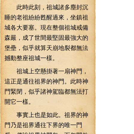
此時此刻，祖城諸多塵封沉
睡的老祖紛紛甦醒過來，坐鎮祖
城各大要塞。現在整個祖城戒備
森嚴，成了世間最堅固最強大的
堡壘，似乎就算天崩地裂都無法
撼動整座祖城一樣。
祖城上空懸掛著一扇神門，
這正是通往祖界的神門。此時神
門緊閉，似乎諸神駕臨都無法打
開它一樣。
事實上也是如此。祖界的神
門乃是祖界通往下界的唯一門