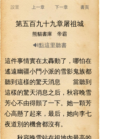
設置
上一章
下一章
書頁
第五百九十九章屠祖城
熊貓書庫 帝霸
🔊點這里聽書
這件事情實在太轟動了，哪怕在
遙遠幽疆小門小派的雪影鬼族都
聽到這樣的驚天消息 當聽到
這樣的驚天消息之后，秋容晚雪
芳心不由得顫了一下。她一顆芳
心高懸了起來，最后，她向李七
夜道別的機會都沒有。
秋容晚雪站在祖地內最高的