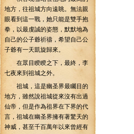
地方，往祖城方向遠眺。無法親
眼看到這一戰，她只能是雙手抱
拳，以最虔誠的姿態，默默地為
自己的公子爺祈禱，希望自己公
子爺有一天凱旋歸來。
在眾目睽睽之下，最終，李
七夜來到祖城之外。
祖城，這是幽圣界最矚目的
地方，雖然說祖城從來沒有出過
仙帝，但是作為祖界在下界的代
言，祖城在幽圣界擁有著驚天的
神威，甚至千百萬年以來曾經有