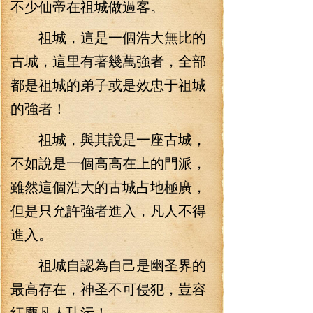
不少仙帝在祖城做過客。
祖城，這是一個浩大無比的
古城，這里有著幾萬強者，全部
都是祖城的弟子或是效忠于祖城
的強者！
祖城，與其說是一座古城，
不如說是一個高高在上的門派，
雖然這個浩大的古城占地極廣，
但是只允許強者進入，凡人不得
進入。
祖城自認為自己是幽圣界的
最高存在，神圣不可侵犯，豈容
紅塵凡人玷污！