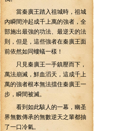
當秦廣王踏入祖城時，祖城
內瞬間沖起成千上萬的強者，全
部施出最強的功法、最逆天的法
則，但是，這些強者在秦廣王面
前依然如同螻蟻一樣！
只見秦廣王一手鎮壓而下，
萬法崩滅，鮮血滔天，這成千上
萬的強者根本無法擋住秦廣王一
步，瞬間被滅。
看到如此駭人的一幕，幽圣
界無數傳承的無數逆天之輩都抽
了一口冷氣。