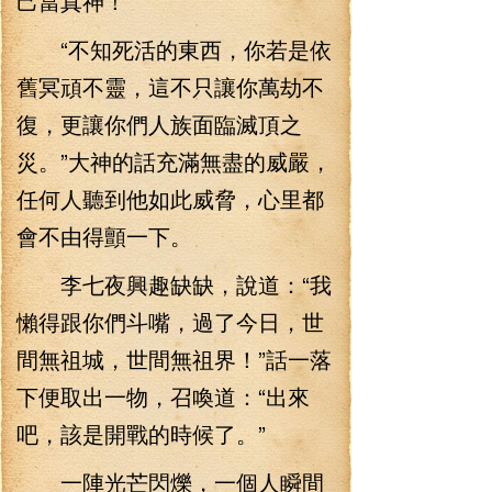
己當真神！”
“不知死活的東西，你若是依
舊冥頑不靈，這不只讓你萬劫不
復，更讓你們人族面臨滅頂之
災。”大神的話充滿無盡的威嚴，
任何人聽到他如此威脅，心里都
會不由得顫一下。
李七夜興趣缺缺，說道：“我
懶得跟你們斗嘴，過了今日，世
間無祖城，世間無祖界！”話一落
下便取出一物，召喚道：“出來
吧，該是開戰的時候了。”
一陣光芒閃爍，一個人瞬間