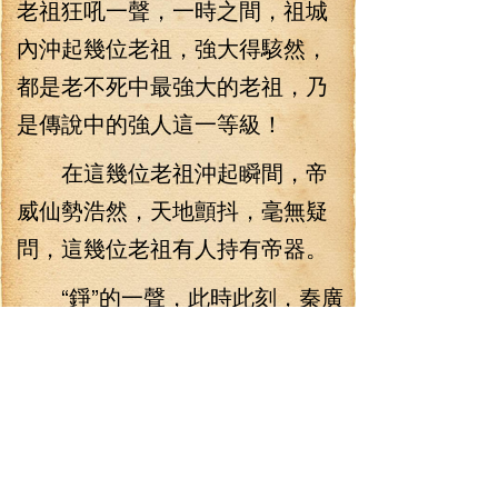
老祖狂吼一聲，一時之間，祖城
內沖起幾位老祖，強大得駭然，
都是老不死中最強大的老祖，乃
是傳說中的強人這一等級！
在這幾位老祖沖起瞬間，帝
威仙勢浩然，天地顫抖，毫無疑
問，這幾位老祖有人持有帝器。
“錚”的一聲，此時此刻，秦廣
王出手了，瞬間擲出三把劍，血
光一閃，幾個老祖的頭顱瞬間飛
起，哪怕持有帝器，此時都不能
逃過一死！
三把劍，這是三把血劍，這