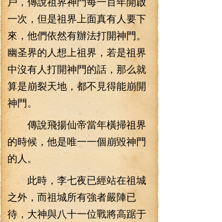
戶，傳說祖界神門每一百年開啟
一次，但是祖界上面真有人要下
來，他們依然有辦法打開神門。
幽圣界的人想上祖界，若是祖界
中沒有人打開神門的話，那么就
算是崩裂天地，都不見得能崩開
神門。
傳說飛揚仙帝當年橫掃祖界
的時候，他是唯一一個崩毀神門
的人。
此時，李七夜已經站在祖城
之外，而祖城所有強者嚴陣已
待，大神與八十一位戰將高踞于