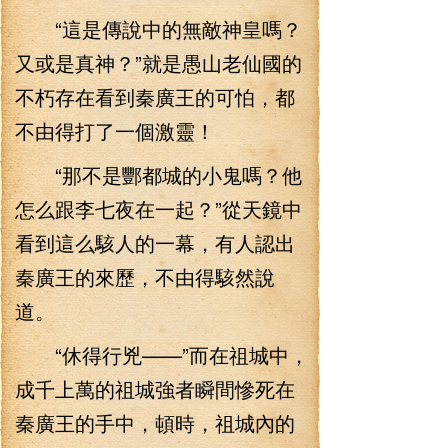
“這是傳說中的無敵神皇嗎？
又或是真神？”就是愚山老仙國的
不朽存在看到秦廣王的可怕，都
不由得打了一個激靈！
“那不是酆都城的小鬼嗎？他
怎么跟李七夜在一起？”從天鏡中
看到這么駭人的一幕，有人認出
秦廣王的來歷，不由得駭然說
道。
“休得行兇——”而在祖城中，
成千上萬的祖城強者瞬間慘死在
秦廣王的手中，頓時，祖城內的