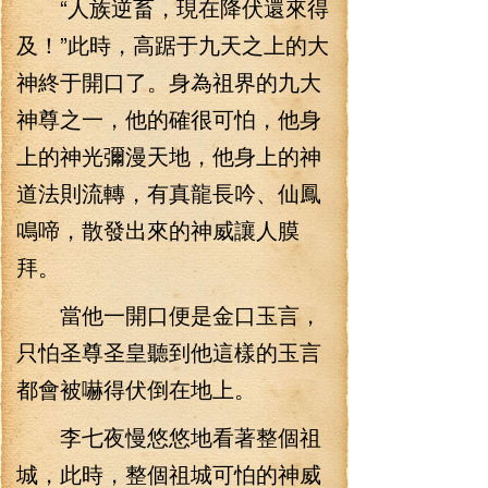
“人族逆畜，現在降伏還來得
及！”此時，高踞于九天之上的大
神終于開口了。身為祖界的九大
神尊之一，他的確很可怕，他身
上的神光彌漫天地，他身上的神
道法則流轉，有真龍長吟、仙鳳
鳴啼，散發出來的神威讓人膜
拜。
當他一開口便是金口玉言，
只怕圣尊圣皇聽到他這樣的玉言
都會被嚇得伏倒在地上。
李七夜慢悠悠地看著整個祖
城，此時，整個祖城可怕的神威