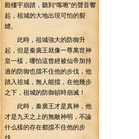
殿樓宇崩踏，聽到“喀嚓”的聲音響
起，祖城的大地出現可怕的裂
縫。
此時，祖城強大的防御升
起，但是秦廣王就像一尊萬世神
皇一樣，哪怕這曾經被仙帝加持
過的防御也擋不住他的步伐，他
踏入祖城，無人能擋，在他幾步
之下，祖城的防御頓時崩滅！
此時，秦廣王才是真神，他
才是九天之上的無敵神明，不論
什么樣的存在都擋不住他的步
伐。