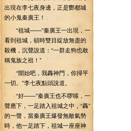
出現在李七夜身邊，正是酆都城
的小鬼秦廣王！
“祖城——”秦廣王一出現，一
看到祖城，頓時雙目綻放無盡的
殺機，沉聲說道：“一群走狗也敢
稱鬼族之祖！”
“開始吧，我轟神門，你掃平
一切。”李七夜點頭說道。
“好——”秦廣王也不啰嗦，一
聲應下，一足踏入祖城之中，“轟”
的一聲，當秦廣王爆發無敵氣勢
時，他一足踏下，祖城一座座神