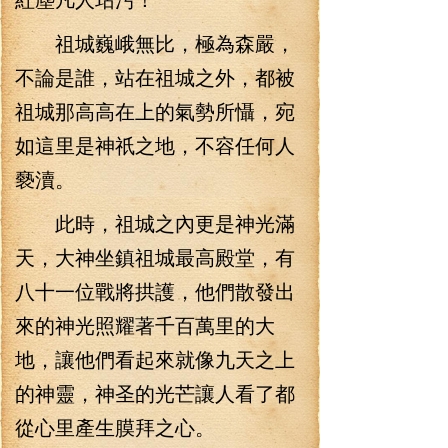
祖城巍峨無比，極為森嚴，
不論是誰，站在祖城之外，都被
祖城那高高在上的氣勢所懾，宛
如這里是神祇之地，不容任何人
褻瀆。
此時，祖城之內更是神光滿
天，大神坐鎮祖城最高殿堂，有
八十一位戰將拱護，他們散發出
來的神光照耀著千百萬里的大
地，讓他們看起來就像九天之上
的神靈，神圣的光芒讓人看了都
從心里產生膜拜之心。