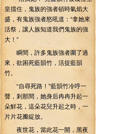
皇擋住，鬼族的強者頓時氣焰大
盛，有鬼族強者怒吼道：“拿她來
活祭，讓人族知道我們鬼族的強
大！”
瞬間，許多鬼族強者圍了過
來，欲困死藍韻竹，活捉藍韻
竹。
“自尋死路！”藍韻竹冷哼一
聲，剎那間，她身后冉冉升起一
朵鮮花，這朵花兒升起之時，一
片片花瓣綻放。
夜世花，當此花一開，黑夜