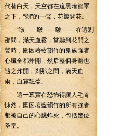
代替白天，天空都在這黑暗籠罩
之下，“剝”的一聲，花瓣開花。
“啵——啵——啵——”在這剎
那間，滿天血霧，當聽到花開之
聲時，圍困著藍韻竹的鬼族強者
心臟全都炸開，然后整個身體也
隨之炸開，剎那之間，滿天血
雨，血霧飄蕩。
這一幕實在恐怖得讓人毛骨
悚然，圍困著藍韻竹的所有強者
都被自己的心臟炸死，包括幾位
圣皇。