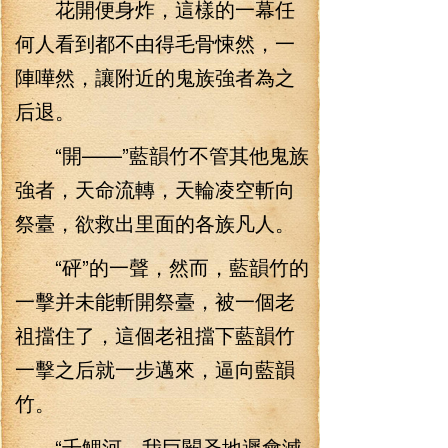
花開便身炸，這樣的一幕任
何人看到都不由得毛骨悚然，一
陣嘩然，讓附近的鬼族強者為之
后退。
“開——”藍韻竹不管其他鬼族
強者，天命流轉，天輪凌空斬向
祭臺，欲救出里面的各族凡人。
“砰”的一聲，然而，藍韻竹的
一擊并未能斬開祭臺，被一個老
祖擋住了，這個老祖擋下藍韻竹
一擊之后就一步邁來，逼向藍韻
竹。
“千鯉河，我巨闕圣地遲會滅