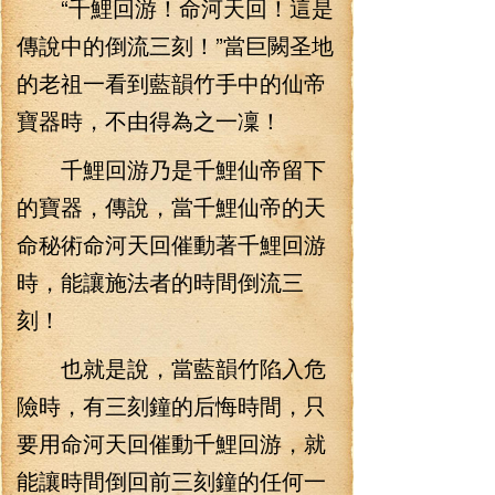
“千鯉回游！命河天回！這是
傳說中的倒流三刻！”當巨闕圣地
的老祖一看到藍韻竹手中的仙帝
寶器時，不由得為之一凜！
千鯉回游乃是千鯉仙帝留下
的寶器，傳說，當千鯉仙帝的天
命秘術命河天回催動著千鯉回游
時，能讓施法者的時間倒流三
刻！
也就是說，當藍韻竹陷入危
險時，有三刻鐘的后悔時間，只
要用命河天回催動千鯉回游，就
能讓時間倒回前三刻鐘的任何一