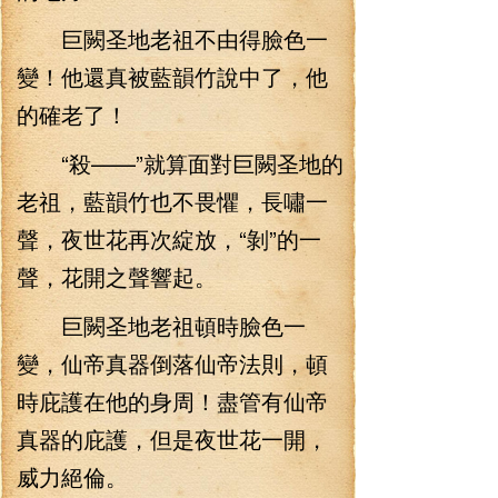
巨闕圣地老祖不由得臉色一
變！他還真被藍韻竹說中了，他
的確老了！
“殺——”就算面對巨闕圣地的
老祖，藍韻竹也不畏懼，長嘯一
聲，夜世花再次綻放，“剝”的一
聲，花開之聲響起。
巨闕圣地老祖頓時臉色一
變，仙帝真器倒落仙帝法則，頓
時庇護在他的身周！盡管有仙帝
真器的庇護，但是夜世花一開，
威力絕倫。