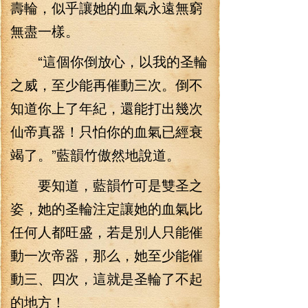
壽輪，似乎讓她的血氣永遠無窮
無盡一樣。
“這個你倒放心，以我的圣輪
之威，至少能再催動三次。倒不
知道你上了年紀，還能打出幾次
仙帝真器！只怕你的血氣已經衰
竭了。”藍韻竹傲然地說道。
要知道，藍韻竹可是雙圣之
姿，她的圣輪注定讓她的血氣比
任何人都旺盛，若是別人只能催
動一次帝器，那么，她至少能催
動三、四次，這就是圣輪了不起
的地方！