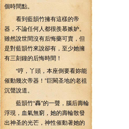
個時間點。
看到藍韻竹擁有這樣的帝
器，不論任何人都很羨慕嫉妒。
雖然說世間沒有后悔藥可賣，但
是對藍韻竹來說卻有，至少她擁
有三刻鐘的后悔時間！
“哼，丫頭，本座倒要看妳能
催動幾次帝器！”巨闕圣地的老祖
沉聲說道。
藍韻竹“轟”的一聲，腦后壽輪
浮現，血氣無窮，她的壽輪散發
出神圣的光芒，神性催動著她的