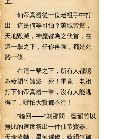
上。
仙帝真器從一位老祖手中打
出，這是何等可怕？萬域皆驚，
天地毀滅，神魔都為之伏首，在
這一擊之下，任你再強，都是死
路一條。
在這一擊之下，所有人都認
為藍韻竹難逃一死！畢竟，老祖
打下仙帝真器一擊，沒有人能逃
得了，哪怕大賢都不行！
“輪回——”剎那間，藍韻竹以
無比的速度祭出一件仙帝寶器。
天命流轉，星河璀璨，藍韻竹施