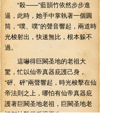
“殺——”藍韻竹依然步步進
逼，此時，她手中掌執著一個圓
筒，“噗、噗”的聲音響起，兩道時
光梭射出，快速無比，根本躲不
過。
這嚇得巨闕圣地的老祖大
驚，忙以仙帝真器庇護己身，
“砰、砰”兩聲響起，時光梭擊在仙
帝法則之上，哪怕有仙帝真器庇
護著巨闕圣地老祖，巨闕圣地老
祖都被擊得后退兩步。
“噗、噗、噗…”逆時梭又射出
一道道時光梭。時光梭射出，割