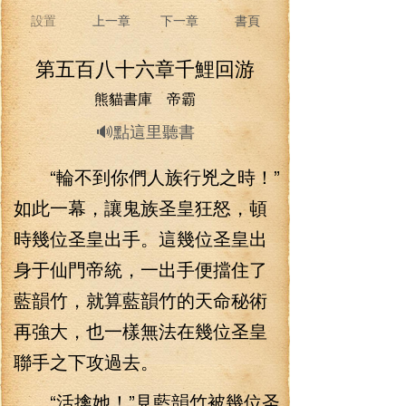
設置
上一章
下一章
書頁
第五百八十六章千鯉回游
熊貓書庫 帝霸
🔊點這里聽書
“輪不到你們人族行兇之時！”
如此一幕，讓鬼族圣皇狂怒，頓
時幾位圣皇出手。這幾位圣皇出
身于仙門帝統，一出手便擋住了
藍韻竹，就算藍韻竹的天命秘術
再強大，也一樣無法在幾位圣皇
聯手之下攻過去。
“活擒她！”見藍韻竹被幾位圣