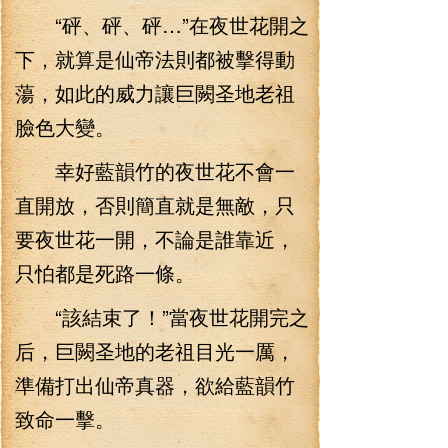
“砰、砰、砰…”在夜世花開之
下，就算是仙帝法則都被擊得動
蕩，如此的威力讓巨闕圣地老祖
臉色大變。
幸好藍韻竹的夜世花不會一
直開放，否則簡直就是無敵，只
要夜世花一開，不論是誰靠近，
只怕都是死路一條。
“該結束了！”當夜世花開完之
后，巨闕圣地的老祖目光一厲，
準備打出仙帝真器，欲給藍韻竹
致命一擊。