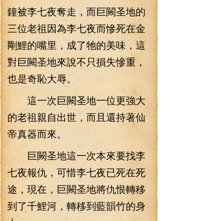
鐘被李七夜奪走，而巨闕圣地的
三位老祖因為李七夜而慘死在金
剛鯉的嘴里，成了牠的美味，這
對巨闕圣地來說不只損失慘重，
也是奇恥大辱。
這一次巨闕圣地一位更強大
的老祖親自出世，而且還持著仙
帝真器而來。
巨闕圣地這一次本來要找李
七夜報仇，可惜李七夜已死在死
途，現在，巨闕圣地將仇恨轉移
到了千鯉河，轉移到藍韻竹的身