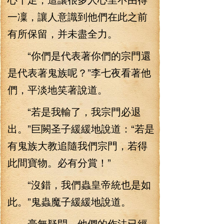
一凜，讓人意識到他們在此之前
有所保留，并未盡全力。
“你們是代表著你們的宗門還
是代表著鬼族呢？”李七夜看著他
們，平淡地笑著說道。
“若是我輸了，我宗門必退
出。”巨闕圣子緩緩地說道：“若是
有鬼族大教追隨我們宗門，若得
此間寶物。必有分賞！”
“沒錯，我們蟲皇帝統也是如
此。”鬼蟲魔子緩緩地說道。
毫無疑問，他們的作法已經