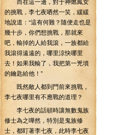
而在這一邊，對于神燃鳳女
的挑戰，李七夜哂然一笑，緩緩
地說道：“這有何難？隨便走也是
幾十步，你們想挑戰，那就來
吧，輸掉的人給我滾，一族都給
我滾得遠遠的，哪里涼快哪里
去！如果我輸了，我把第一兇墳
的鑰匙給他！”
既然敵人都到門前來挑戰，
李七夜哪里有不應戰的道理？
李七夜的話頓時讓無數鬼族
修士為之嘩然，特別是鬼族修
士，都盯著李七夜，此時李七夜