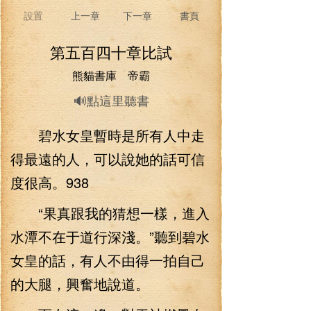
設置
上一章
下一章
書頁
第五百四十章比試
熊貓書庫 帝霸
🔊點這里聽書
碧水女皇暫時是所有人中走
得最遠的人，可以說她的話可信
度很高。938
“果真跟我的猜想一樣，進入
水潭不在于道行深淺。”聽到碧水
女皇的話，有人不由得一拍自己
的大腿，興奮地說道。