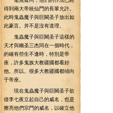
得到兩大帝統仙門的長輩允許。
此時鬼蟲魔子與巨闕圣子放出如
此豪言。并不是沒有道理。
鬼蟲魔子與巨闕圣子這樣的
天才與幽圣三杰同在一個時代，
的確有些生不逢時，特別是帝
座，許多鬼族大教疆國都看好
他。所以。很多大教疆國都傾向
于帝座。
現在鬼蟲魔子與巨闕圣子欲
借李七夜立起自己的威名，也是
擦亮他們宗門的威名，以確立他