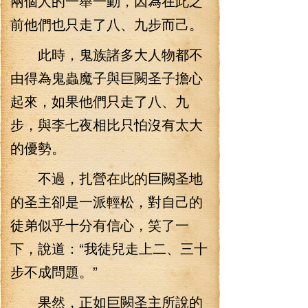
兩個人的一舉一動，因為在此之
前他們也只走了八、九步而己。
此時，鬼族諸多大人物都不
由得為鬼蟲魔子與巨闕圣子擔心
起來，如果他們只走了八、九
步，與李七夜相比只怕沒有太大
的優勢。
不過，扎營在此的巨闕圣地
的圣主卻是一派輕松，對自己的
徒弟似乎十分有信心，笑了一
下，說道：“我徒兒走上二、三十
步不成問題。”
果然，正如巨闕圣主所說的