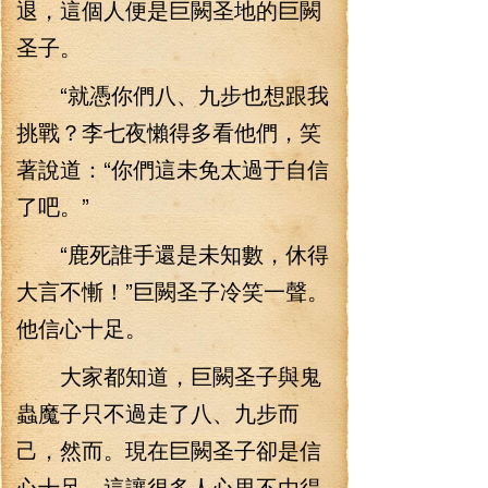
退，這個人便是巨闕圣地的巨闕
圣子。
“就憑你們八、九步也想跟我
挑戰？李七夜懶得多看他們，笑
著說道：“你們這未免太過于自信
了吧。”
“鹿死誰手還是未知數，休得
大言不慚！”巨闕圣子冷笑一聲。
他信心十足。
大家都知道，巨闕圣子與鬼
蟲魔子只不過走了八、九步而
己，然而。現在巨闕圣子卻是信
心十足，這讓很多人心里不由得