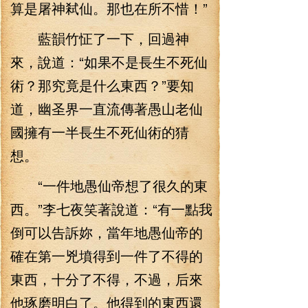
算是屠神弒仙。那也在所不惜！”
藍韻竹怔了一下，回過神
來，說道：“如果不是長生不死仙
術？那究竟是什么東西？”要知
道，幽圣界一直流傳著愚山老仙
國擁有一半長生不死仙術的猜
想。
“一件地愚仙帝想了很久的東
西。”李七夜笑著說道：“有一點我
倒可以告訴妳，當年地愚仙帝的
確在第一兇墳得到一件了不得的
東西，十分了不得，不過，后來
他琢磨明白了。他得到的東西還