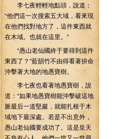
李七夜輕輕地點頭，說道：
“他們這一次搜索五大域，看來現
在他們找對地方了，這件東西就
在木域。也就在這里。”
“愚山老仙國終于要得到這件
東西了？”藍韻竹不由得看著拚命
沖擊著大地的地愚寶樹。
李七夜也看著地愚寶樹，說
道：“如果地愚寶樹能沖擊破這地
脈最后一道堅巖，就能扎根于木
域地下最深處。若是不出意外，
愚山老仙國要成功了。這是皇天
不負有心人，他們一世又一世尋