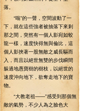
落。
“嗡”的一聲，空間波動了一
下，就在這些強者被抽落下來剎
那之間，突然有一個人影宛如蛟
龍一樣，速度快得無與倫比，這
個人影挾著一股無敵之威長驅而
入，而且以絕世無雙的步伐瞬間
躲過地愚寶樹的樹枝，以絕世的
速度沖向地下，欲奪走地下的寶
物。
“大教老祖——”感受到那個無
敵的氣勢，不少人為之臉色大