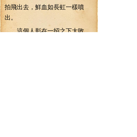
拍飛出去，鮮血如長虹一樣噴
出。
這個人影在一招之下大敗，
他撞碎了山峰，但是，盡管受了
重傷，他不敢有絲毫停留，也不
敢再奪寶物，轉身就逃，瞬間消
失。
而地愚寶樹之上出手的人也
并沒有追出來，當這個人影逃走
之后，巨掌也消息，而地愚寶樹
瞬間鉆入地下。
“愚山老仙國來了老祖！”雖然