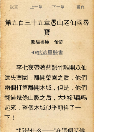
設置
上一章
下一章
書頁
第五百三十五章愚山老仙國尋
寶
熊貓書庫 帝霸
🔊點這里聽書
李七夜帶著藍韻竹離開眾仙
遺失藥園，離開藥園之后，他們
兩個打算離開木域，但是，他們
翻過幾條山脈之后，大地卻轟鳴
起來，整個木域似乎顫抖了一
下！
“那是什么——”在這個時候，