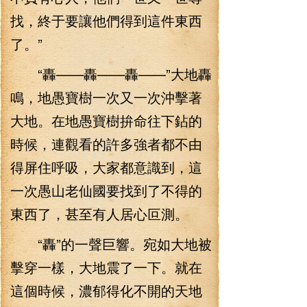
找，終于要讓他們得到這件東西
了。”
“轟——轟——轟——”大地轟
鳴，地愚寶樹一次又一次沖擊著
大地。在地愚寶樹拚命往下鉆的
時候，連觀看的許多強者都不由
得屏住呼吸，大家都意識到，這
一次愚山老仙國要找到了不得的
東西了，甚至有人居心叵測。
“轟”的一聲巨響。宛如大地被
擊穿一樣，大地震了一下。就在
這個時候，濃郁得化不開的天地