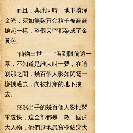
而且，與此同時，地下噴涌
金光，宛如無數黃金粒子被高高
拋起一樣，整個天空都染成了金
黃色。
“仙物出世——”看到眼前這一
幕，不知道是誰大叫一聲，在這
剎那之間，幾百個人影如閃電一
樣撲過去，向被打穿的地下撲
去。
突然出手的幾百個人影比閃
電還快，這全部都是一教一國的
大人物，他們趁地愚寶樹鉆穿大