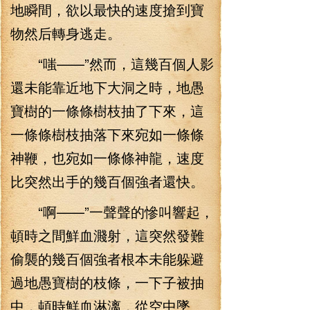
地瞬間，欲以最快的速度搶到寶
物然后轉身逃走。
“嗤——”然而，這幾百個人影
還未能靠近地下大洞之時，地愚
寶樹的一條條樹枝抽了下來，這
一條條樹枝抽落下來宛如一條條
神鞭，也宛如一條條神龍，速度
比突然出手的幾百個強者還快。
“啊——”一聲聲的慘叫響起，
頓時之間鮮血濺射，這突然發難
偷襲的幾百個強者根本未能躲避
過地愚寶樹的枝條，一下子被抽
中，頓時鮮血淋漓，從空中墜