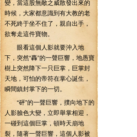
變，當這股無敵之威散發出來的
時候，大家都意識到有大教的老
不死終于坐不住了，親自出手，
欲奪走這件寶物。
眼看這個人影就要沖入地
下，突然“轟”的一聲巨響，地愚寶
樹上突然降下一只巨掌，巨掌封
天地，可怕的帝符在掌心誕生，
瞬間鎮封掌下的一切。
“砰”的一聲巨響，撲向地下的
人影臉色大變，立即舉掌相迎，
一碰到這個巨掌，頓時天崩地
裂，隨著一聲巨響，這個人影被