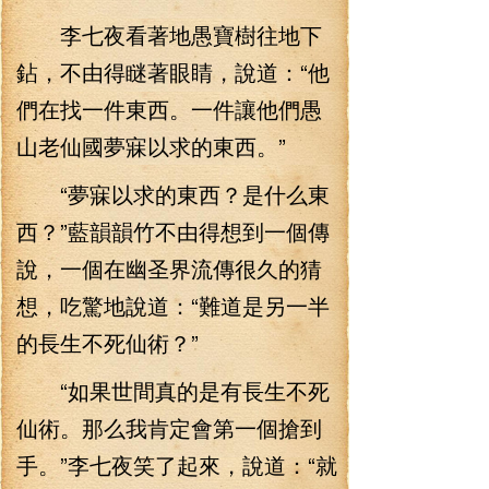
李七夜看著地愚寶樹往地下
鉆，不由得瞇著眼睛，說道：“他
們在找一件東西。一件讓他們愚
山老仙國夢寐以求的東西。”
“夢寐以求的東西？是什么東
西？”藍韻韻竹不由得想到一個傳
說，一個在幽圣界流傳很久的猜
想，吃驚地說道：“難道是另一半
的長生不死仙術？”
“如果世間真的是有長生不死
仙術。那么我肯定會第一個搶到
手。”李七夜笑了起來，說道：“就