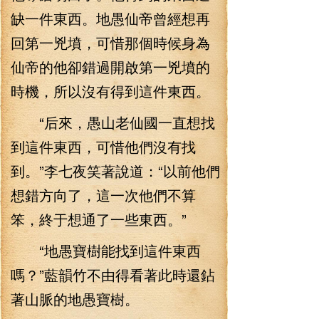
缺一件東西。地愚仙帝曾經想再
回第一兇墳，可惜那個時候身為
仙帝的他卻錯過開啟第一兇墳的
時機，所以沒有得到這件東西。
“后來，愚山老仙國一直想找
到這件東西，可惜他們沒有找
到。”李七夜笑著說道：“以前他們
想錯方向了，這一次他們不算
笨，終于想通了一些東西。”
“地愚寶樹能找到這件東西
嗎？”藍韻竹不由得看著此時還鉆
著山脈的地愚寶樹。