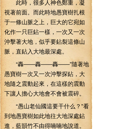
此時，很多人神色鄭重，凝
視著前面。而此時地愚寶樹扎根
于一條山脈之上，巨大的它宛如
化作一只巨鉆一樣，一次又一次
沖擊著大地，似乎要鉆裂這條山
脈，直鉆入大地最深處。
“轟——轟——轟——”隨著地
愚寶樹一次又一次沖擊探鉆，大
地隨之震動起來，在這樣的震動
下讓人擔心大地會不會被震碎。
“愚山老仙國這要干什么？”看
到地愚寶樹如此地往大地深處鉆
進，藍韻竹不由得喃喃地說道。