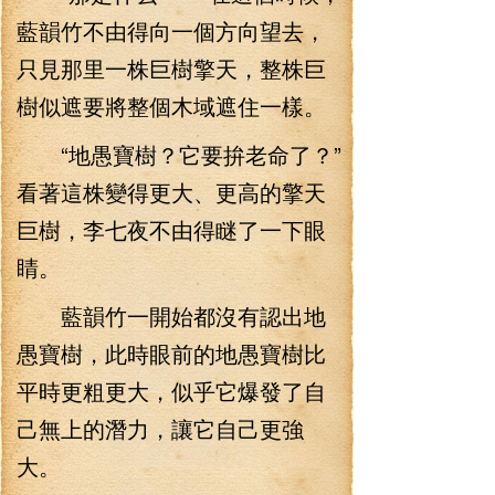
藍韻竹不由得向一個方向望去，
只見那里一株巨樹擎天，整株巨
樹似遮要將整個木域遮住一樣。
“地愚寶樹？它要拚老命了？”
看著這株變得更大、更高的擎天
巨樹，李七夜不由得瞇了一下眼
睛。
藍韻竹一開始都沒有認出地
愚寶樹，此時眼前的地愚寶樹比
平時更粗更大，似乎它爆發了自
己無上的潛力，讓它自己更強
大。