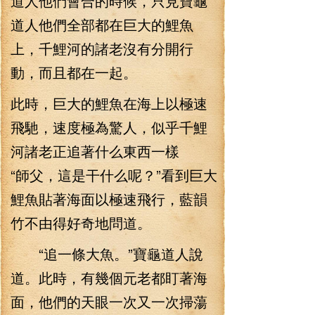
道人他們會合的時候，只見寶龜
道人他們全部都在巨大的鯉魚
上，千鯉河的諸老沒有分開行
動，而且都在一起。
此時，巨大的鯉魚在海上以極速
飛馳，速度極為驚人，似乎千鯉
河諸老正追著什么東西一樣
“師父，這是干什么呢？”看到巨大
鯉魚貼著海面以極速飛行，藍韻
竹不由得好奇地問道。
“追一條大魚。”寶龜道人說
道。此時，有幾個元老都盯著海
面，他們的天眼一次又一次掃蕩