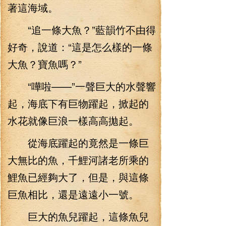
著這海域。
“追一條大魚？”藍韻竹不由得
好奇，說道：“這是怎么樣的一條
大魚？寶魚嗎？”
“嘩啦——”一聲巨大的水聲響
起，海底下有巨物躍起，掀起的
水花就像巨浪一樣高高拋起。
從海底躍起的竟然是一條巨
大無比的魚，千鯉河諸老所乘的
鯉魚已經夠大了，但是，與這條
巨魚相比，還是遠遠小一號。
巨大的魚兒躍起，這條魚兒