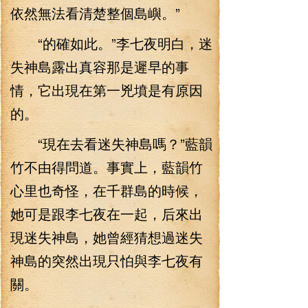
依然無法看清楚整個島嶼。”
“的確如此。”李七夜明白，迷
失神島露出真容那是遲早的事
情，它出現在第一兇墳是有原因
的。
“現在去看迷失神島嗎？”藍韻
竹不由得問道。事實上，藍韻竹
心里也奇怪，在千群島的時候，
她可是跟李七夜在一起，后來出
現迷失神島，她曾經猜想過迷失
神島的突然出現只怕與李七夜有
關。