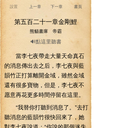
設置
上一章
下一章
書頁
第五百二十一章金剛鯉
熊貓書庫 帝霸
🔊點這里聽書
當李七夜帶走大量天命真石
的消息傳出去之后，李七夜與藍
韻竹正打算離開金域，雖然金域
還有很多寶物，但是，李七夜不
愿意再花更多時間停留在這里。
“我替你打聽到消息了。”去打
聽消息的藍韻竹很快回來了，她
對李七夜說道：“你說的那個迷失