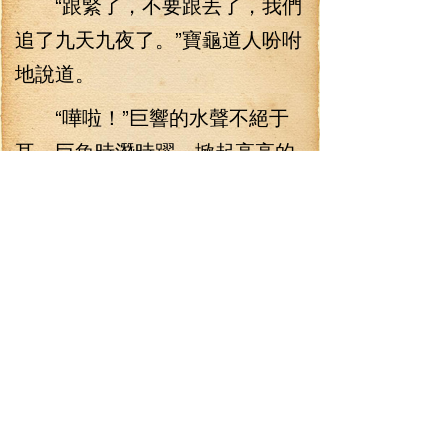
“跟緊了，不要跟丟了，我們
追了九天九夜了。”寶龜道人吩咐
地說道。
“嘩啦！”巨響的水聲不絕于
耳，巨魚時潛時躍，掀起高高的
水花，場面壯觀而美麗，讓人看
得眩目無比。巨魚的速度極快，
而千鯉河的鯉魚也緊緊跟著。
“那條巨魚又出現了，大家快
追呀。”這樣的一條巨魚躍于水
中，早就驚動了水域中的很多修
士，不少修士紛紛地跟了下來。
事實上，在此之前，不止千