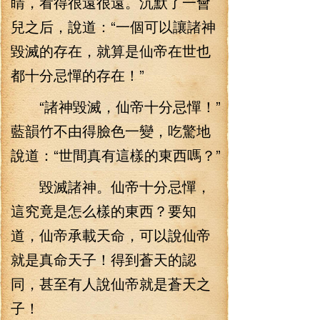
睛，看得很遠很遠。沉默了一會
兒之后，說道：“一個可以讓諸神
毀滅的存在，就算是仙帝在世也
都十分忌憚的存在！”
“諸神毀滅，仙帝十分忌憚！”
藍韻竹不由得臉色一變，吃驚地
說道：“世間真有這樣的東西嗎？”
毀滅諸神。仙帝十分忌憚，
這究竟是怎么樣的東西？要知
道，仙帝承載天命，可以說仙帝
就是真命天子！得到蒼天的認
同，甚至有人說仙帝就是蒼天之
子！