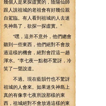
幾個人是來探虛實的，陰陽仙師
跟人說祖城的老祖會有好幾位親
自駕臨。有人看到祖城的人去迷
失神島了，欲探一探虛實。”
“嘿，這并不意外，他們總會
聽到一些東西，他們絕對不會放
過這樣的機會，絕對會蹚這一趟
渾水。”李七夜一點都不驚訝，冷
笑了一聲說道。
不過。現在藍韻竹也不驚訝
祖城的人會來。如果迷失神島上
真的有像李七夜所說那樣的東
西，祖城絕對不會放過這樣的東