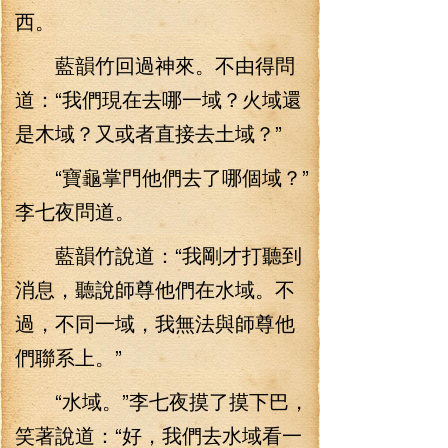
西。
藍韻竹回過神來。不由得問
道：“我們現在去哪一域？火域還
是木域？又或者直接去土域？”
“寶龜掌門他們去了哪個域？”
李七夜問道。
藍韻竹說道：“我剛才打聽到
消息，聽說師尊他們在水域。不
過，不同一域，我無法與師尊他
們聯系上。”
“水域。”李七夜摸了摸下巴，
笑著說道：“好，我們去水域看一