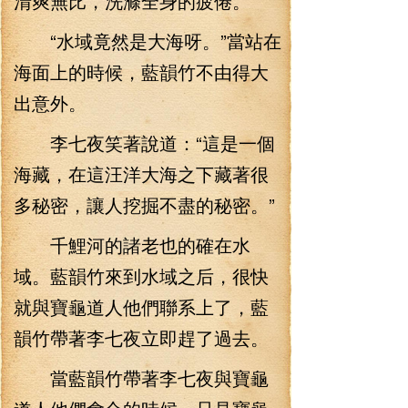
清爽無比，洗滌全身的疲倦。
“水域竟然是大海呀。”當站在
海面上的時候，藍韻竹不由得大
出意外。
李七夜笑著說道：“這是一個
海藏，在這汪洋大海之下藏著很
多秘密，讓人挖掘不盡的秘密。”
千鯉河的諸老也的確在水
域。藍韻竹來到水域之后，很快
就與寶龜道人他們聯系上了，藍
韻竹帶著李七夜立即趕了過去。
當藍韻竹帶著李七夜與寶龜