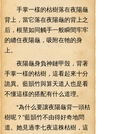
手掌一樣的枯樹落在夜陽龜
背上，當它落在夜陽龜的背上之
后，根莖如同觸手一般瞬間牢牢
的纏住夜陽龜，吸附在牠的身
上。
夜陽龜身負神鏈甲殼，背著
手掌一樣的枯樹，這看起來十分
詭異。藍韻竹與算天道人也是看
不懂這樣的搭配有什么道理。
“為什么要讓夜陽龜背一頭枯
樹呢？”藍韻竹不由得好奇地問
道。她見過李七夜這株枯樹，這