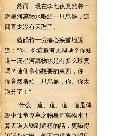
然而，現在李七夜竟然將一
滴星河萬物水喂給一只烏龜，這
簡直太沒有天理了。
藍韻竹十分痛心疾首地說
道：“你、你這還有天理嗎？你知
道一滴星河萬物水是有多么珍貴
嗎？連仙帝都想要的東西，你、
你竟然喂給一只烏龜，你、你太
過分了！”
“什么，這、這、這、這是傳
說中仙帝專享之物星河萬物水！”
算天道人聽到這樣的話，更嚇得
說話都結巴。他不由得為之瞪目