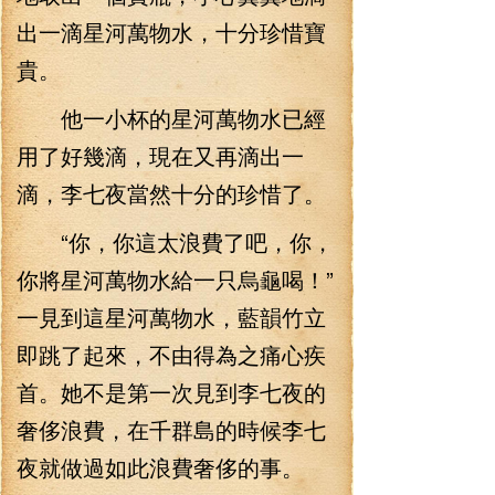
出一滴星河萬物水，十分珍惜寶
貴。
他一小杯的星河萬物水已經
用了好幾滴，現在又再滴出一
滴，李七夜當然十分的珍惜了。
“你，你這太浪費了吧，你，
你將星河萬物水給一只烏龜喝！”
一見到這星河萬物水，藍韻竹立
即跳了起來，不由得為之痛心疾
首。她不是第一次見到李七夜的
奢侈浪費，在千群島的時候李七
夜就做過如此浪費奢侈的事。