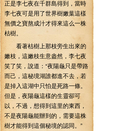
正是李七夜在千群島得到，當時
李七夜可是用了世界樹嫩葉這樣
無價之寶熬成汁才得來這么一株
枯樹。
看著枯樹上那枝旁生出來的
嫩枝，這嫩枝生意盎然，李七夜
笑了笑，說道：“夜陽龜只是帶路
而己，這秘境湖誰都進不去，若
是掉入這湖中只怕是死路一條。
但是，夜陽龜這樣的生靈卻可
以，不過，想得到這里的東西，
不是夜陽龜能辦到的，需要這株
樹才能得到這個秘境的認同。”