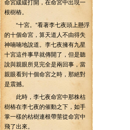
命宮緩緩打開，在命宮中出現一
根樹樁。
“十宮。”看著李七夜頭上懸浮
的十個命宮，算天道人不由得失
神喃喃地說道。李七夜擁有九星
十宮這件事早就傳開了，但是聽
說與親眼所見完全是兩回事，當
親眼看到十個命宮之時，那絕對
是震撼。
此時，李七夜命宮中那株枯
樹樁在李七夜的催動之下，如手
掌一樣的枯樹連根帶莖從命宮中
飛了出來。