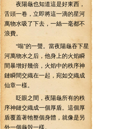
夜陽龜也知道這是好東西，
舌頭一卷，立即將這一滴的星河
萬物水吸了下去，一絲一毫都不
浪費。
“嗡”的一聲。當夜陽龜吞下星
河萬物水之后，他身上的火焰瞬
間暴增好幾倍，火焰中的秩序神
鏈瞬間交織在一起，宛如交織成
仙章一樣。
眨眼之間，夜陽龜所有的秩
序神鏈交織成一個厚盾。這個厚
盾覆蓋著牠整個身體，就像是另
外一個龜殼一樣。