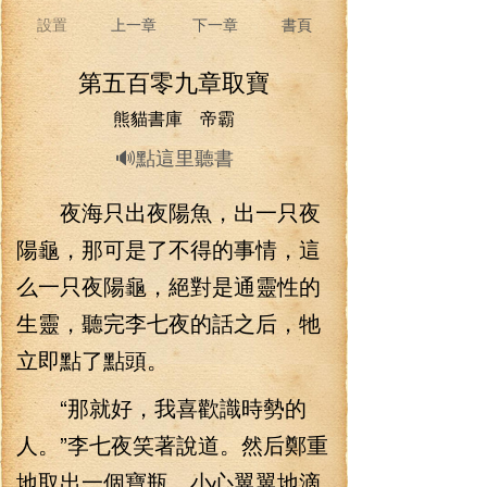
設置
上一章
下一章
書頁
第五百零九章取寶
熊貓書庫 帝霸
🔊點這里聽書
夜海只出夜陽魚，出一只夜
陽龜，那可是了不得的事情，這
么一只夜陽龜，絕對是通靈性的
生靈，聽完李七夜的話之后，牠
立即點了點頭。
“那就好，我喜歡識時勢的
人。”李七夜笑著說道。然后鄭重
地取出一個寶瓶，小心翼翼地滴