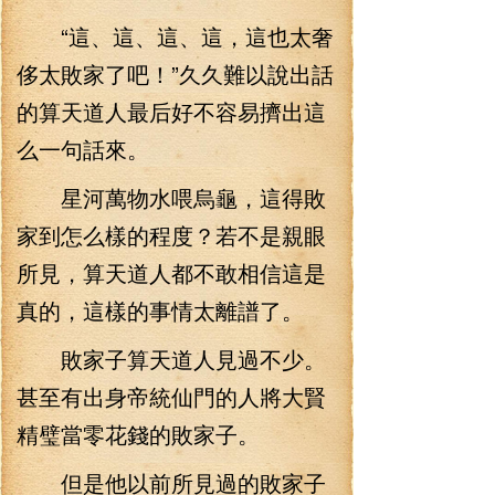
“這、這、這、這，這也太奢
侈太敗家了吧！”久久難以說出話
的算天道人最后好不容易擠出這
么一句話來。
星河萬物水喂烏龜，這得敗
家到怎么樣的程度？若不是親眼
所見，算天道人都不敢相信這是
真的，這樣的事情太離譜了。
敗家子算天道人見過不少。
甚至有出身帝統仙門的人將大賢
精璧當零花錢的敗家子。
但是他以前所見過的敗家子