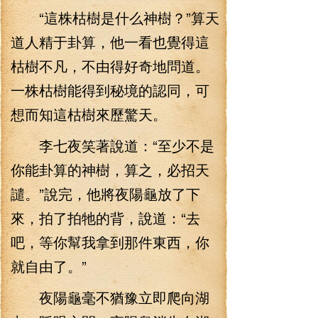
“這株枯樹是什么神樹？”算天
道人精于卦算，他一看也覺得這
枯樹不凡，不由得好奇地問道。
一株枯樹能得到秘境的認同，可
想而知這枯樹來歷驚天。
李七夜笑著說道：“至少不是
你能卦算的神樹，算之，必招天
譴。”說完，他將夜陽龜放了下
來，拍了拍牠的背，說道：“去
吧，等你幫我拿到那件東西，你
就自由了。”
夜陽龜毫不猶豫立即爬向湖