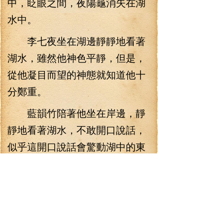
中，眨眼之間，夜陽龜消失在湖
水中。
李七夜坐在湖邊靜靜地看著
湖水，雖然他神色平靜，但是，
從他凝目而望的神態就知道他十
分鄭重。
藍韻竹陪著他坐在岸邊，靜
靜地看著湖水，不敢開口說話，
似乎這開口說話會驚動湖中的東
西一樣。
算天道人曾經替李七夜看過
掌相，看了李七夜掌相后，他嚇
得不輕。現在李七夜如此鄭重，