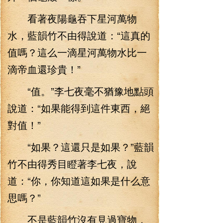
看著夜陽龜吞下星河萬物
水，藍韻竹不由得說道：“這真的
值嗎？這么一滴星河萬物水比一
滴帝血還珍貴！”
“值。”李七夜毫不猶豫地點頭
說道：“如果能得到這件東西，絕
對值！”
“如果？這還只是如果？”藍韻
竹不由得秀目瞪著李七夜，說
道：“你，你知道這如果是什么意
思嗎？”
不是藍韻竹沒有見過寶物，