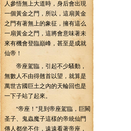
人參悟無上大道時，身后會出現
一個黃金之門，所以，這扇黃金
之門有著無上的象征，擁有這么
一扇黃金之門，這將會意味著未
來有機會登臨巔峰，甚至是成就
仙帝！
帝座駕臨，引起不少騷動，
無數人不由得翹首以望，就算是
萬世古國巨土之內的天輪回也是
一下子站了起來。
“帝座！”見到帝座駕臨，巨闕
圣子、鬼蟲魔子這樣的帝統仙門
傳人都坐不住，遠遠看著帝座，