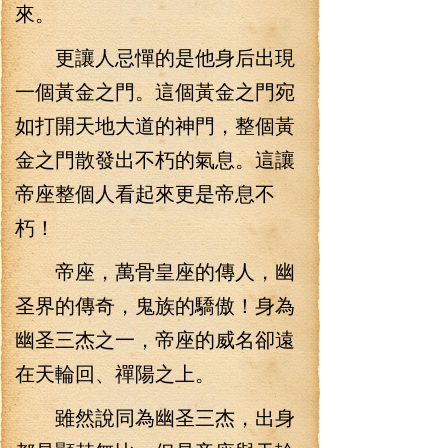
來。
更讓人忌憚的是他身后出現
一個黃金之門。這個黃金之門宛
如打開天地大道的神門，整個黃
金之門散發出不朽的氣息。這讓
帝座整個人看起來更是帝息不
朽！
帝座，萬骨皇座的傳人，幽
圣界的傳奇，鬼族的驕傲！身為
幽圣三杰之一，帝座的威名卻遠
在天輪回、禪陽之上。
雖然說同為幽圣三杰，出身