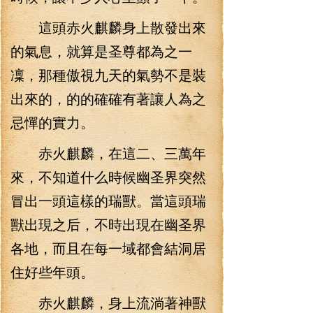
這頭赤火麒麟身上散發出來
的氣息，就算是圣尊都為之一
凜，那種傲視九天的氣勢不是裝
出來的，的的確確有著讓人為之
忌憚的實力。
赤火麒麟，在這二、三萬年
來，不知道什么時候幽圣界突然
冒出一頭這樣的瑞獸。當這頭瑞
獸出現之后，不時出現在幽圣界
各地，而且在每一域都會結洞居
住好些年頭。
赤火麒麟，身上流淌著神獸