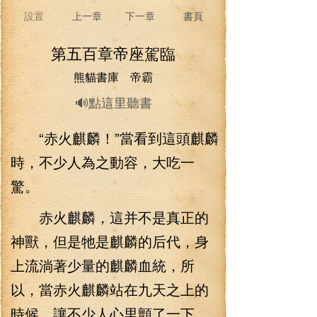
設置
上一章
下一章
書頁
第五百章帝座駕臨
熊貓書庫 帝霸
🔊點這里聽書
“赤火麒麟！”當看到這頭麒麟
時，不少人為之動容，大吃一
驚。
赤火麒麟，這并不是真正的
神獸，但是牠是麒麟的后代，身
上流淌著少量的麒麟血統，所
以，當赤火麒麟站在九天之上的
時候，讓不少人心里顫了一下。