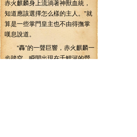
赤火麒麟身上流淌著神獸血統，
知道應該選擇怎么樣的主人。”就
算是一些掌門皇主也不由得撫掌
嘆息說道。
“轟”的一聲巨響，赤火麒麟一
步踏空，瞬間出現在千鯉河的營
地上空，赤火麒麟那滔天的氣息
頓時驚動營地內的千鯉河諸老，
一時之間，千鯉河諸老都沖了出
來。
千鯉河可是帝統仙門，那怕
是一門一帝，但是千鯉仙帝在當
世依然有著不朽的威名，千鯉河