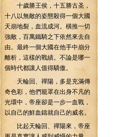
十歲勝王侯，十五勝古圣，
十八以無敵的姿態殺得一個大國
天崩地裂，血流成河。橫推一切
強敵，百萬鐵騎之下依然來去自
由。最終一個大國在他手中崩分
離析，這樣的戰績。不論是哪一
個時代都讓人值得驕傲。
天輪回、禪陽，多是充滿傳
奇色彩，他們籠罩在出身不凡的
光環中，帝座卻是一步一血戰，
以自己的鮮血鑄就自己的威名。
比起天輪回、禪陽來，帝座
更是真實讓人感到威懾的力量，