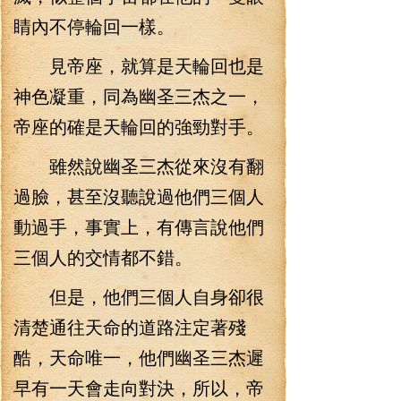
睛內不停輪回一樣。
見帝座，就算是天輪回也是
神色凝重，同為幽圣三杰之一，
帝座的確是天輪回的強勁對手。
雖然說幽圣三杰從來沒有翻
過臉，甚至沒聽說過他們三個人
動過手，事實上，有傳言說他們
三個人的交情都不錯。
但是，他們三個人自身卻很
清楚通往天命的道路注定著殘
酷，天命唯一，他們幽圣三杰遲
早有一天會走向對決，所以，帝