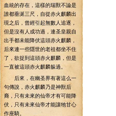
血統的存在，這樣的瑞獸不論是
誰都垂涎三尺，自從赤火麒麟出
現之后，曾經引起無數人追逐，
但是沒有人成功過，連圣皇親自
出手都未能降伏這頭赤火麒麟，
后來連一些隱世的老祖都坐不住
了，欲捉到這頭赤火麒麟，但是
一直被這頭赤火麒麟躲過。
后來，在幽圣界有著這么一
句傳說，赤火麒麟乃是神獸后
裔，只有未來的仙帝才有可能降
伏，只有未來仙帝才能讓牠甘心
作座騎。