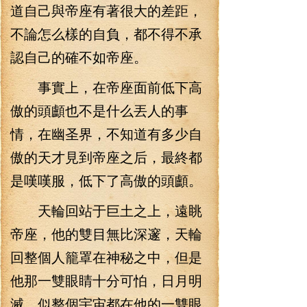
道自己與帝座有著很大的差距，
不論怎么樣的自負，都不得不承
認自己的確不如帝座。
事實上，在帝座面前低下高
傲的頭顱也不是什么丟人的事
情，在幽圣界，不知道有多少自
傲的天才見到帝座之后，最終都
是嘆嘆服，低下了高傲的頭顱。
天輪回站于巨土之上，遠眺
帝座，他的雙目無比深邃，天輪
回整個人籠罩在神秘之中，但是
他那一雙眼睛十分可怕，日月明
滅，似整個宇宙都在他的一雙眼