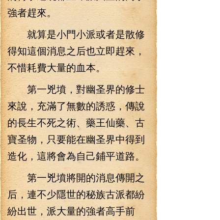
強者趕來。
就算是小門小派或者是散修
得知這個消息之后也立即趕來，
不惜耗費大量的血本。
第一兇墳，對幽圣界的修士
來說，充滿了無數的誘惑，傳說
的長生不死之術、藥王仙藥、古
寶圣物，只要能在幽圣界中得到
造化，這將會為自己鋪平道路。
第一兇墳將開的消息傳開之
后，連不少隱世的秘族古派都紛
紛出世，派大量的強者高手前