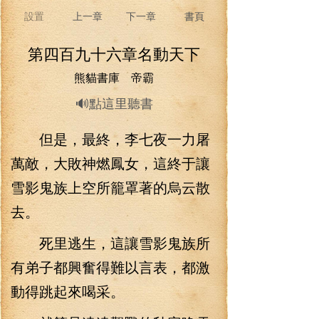
設置
上一章
下一章
書頁
第四百九十六章名動天下
熊貓書庫 帝霸
🔊點這里聽書
但是，最終，李七夜一力屠
萬敵，大敗神燃鳳女，這終于讓
雪影鬼族上空所籠罩著的烏云散
去。
死里逃生，這讓雪影鬼族所
有弟子都興奮得難以言表，都激
動得跳起來喝采。