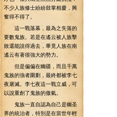
不少人族修士紛紛鼓掌相慶，興
奮得不得了。
這一戰落幕，最為之失落的
要數鬼族。若是在遙云被人族擊
敗還能說得過去，畢竟人族在南
遙云有著很強大的勢力。
但是偏偏在幽疆，而且千萬
鬼族的強者圍剿，最終都被李七
夜屠滅。李七夜這一戰立威，可
以說重創了鬼族的傲氣。
鬼族一直自認為自己是幽圣
界的統治者，特別是在當世年輕