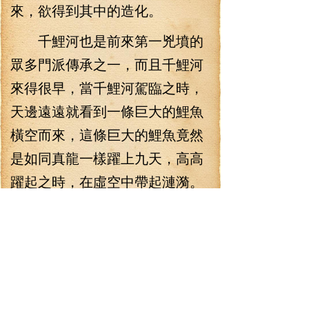
來，欲得到其中的造化。
千鯉河也是前來第一兇墳的
眾多門派傳承之一，而且千鯉河
來得很早，當千鯉河駕臨之時，
天邊遠遠就看到一條巨大的鯉魚
橫空而來，這條巨大的鯉魚竟然
是如同真龍一樣躍上九天，高高
躍起之時，在虛空中帶起漣漪。
“千鯉河來了，這是為李七夜
撐腰嗎？”見到千鯉河的掌門寶龜
道人帶領著諸老駕臨，血氣磅
礴，氣勢橫霸，讓不少門派傳承
都為之忌憚。