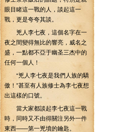
眼目睹這一戰的人，談起這一
戰，更是夸夸其談。
兇人李七夜，這個名字在一
夜之間變得無比的響亮，威名之
盛，一點都不亞于幽圣三杰中的
任何一個人！
“兇人李七夜是我們人族的驕
傲！”甚至有人族修士為李七夜想
出這樣的口號。
當大家都談起李七夜這一戰
時，同時又不由得關注另外一件
東西——第一兇墳的鑰匙。