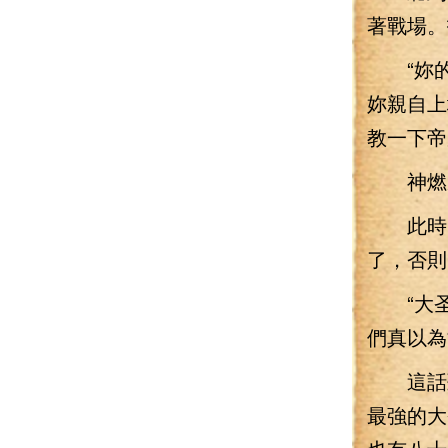
著戰場。
“妳的心
妳親自上
教一下帝
神燃鳳
此時，
了，否則
“大圣尊
們真以為
這話聽
最強的大