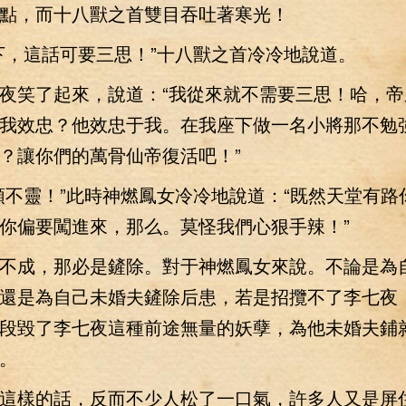
點，而十八獸之首雙目吞吐著寒光！
，這話可要三思！”十八獸之首冷冷地說道。
笑了起來，說道：“我從來就不需要三思！哈，帝
我效忠？他效忠于我。在我座下做一名小將那不勉
？讓你們的萬骨仙帝復活吧！”
靈！”此時神燃鳳女冷冷地說道：“既然天堂有路
你偏要闖進來，那么。莫怪我們心狠手辣！”
成，那必是鏟除。對于神燃鳳女來說。不論是為
還是為自己未婚夫鏟除后患，若是招攬不了李七夜
段毀了李七夜這種前途無量的妖孽，為他未婚夫鋪
。
樣的話，反而不少人松了一口氣，許多人又是屏