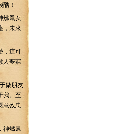
殘酷！
神燃鳳女
座，未來
受，這可
數人夢寐
于做朋友
于我。至
愿意效忠
，神燃鳳