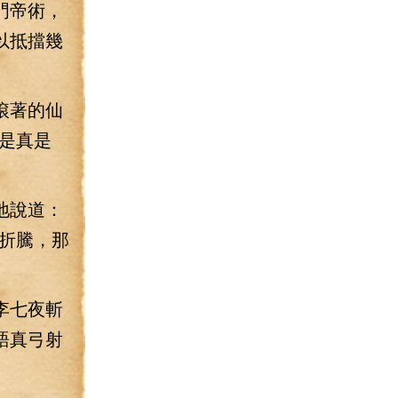
門帝術，
以抵擋幾
滾著的仙
是真是
地說道：
折騰，那
李七夜斬
語真弓射