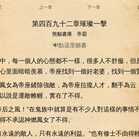
置
上一章
下一章
第四百九十二章璀璨一擊
熊貓書庫 帝霸
🔊點這里聽書
，每一個人的心態都不一樣，很多人不舒服，但
心里面暗暗羨慕，帝座找到一個好老婆，找到一個
女為帝座鏟除強敵，為帝座拉攏人才，翻手為云
以說是運敵帷幄，實在了不得。
后之風！”在鬼族中就算是有不少人對這樣的事情
得不承認神燃鳳女了不得。
永遠的敵人，只有永遠的利益。”也有修士不由得