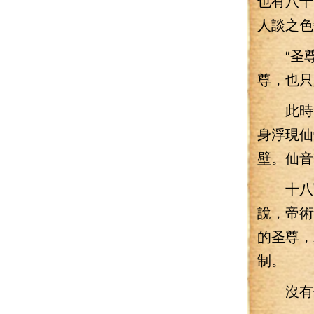
也有八十
人談之色
“圣尊
尊，也只
此時，
身浮現仙
壁。仙音
十八獸
說，帝術
的圣尊，
制。
沒有修