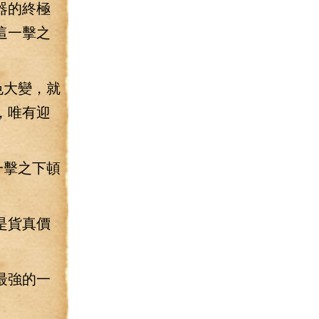
器的終極
這一擊之
色大變，就
，唯有迎
一擊之下頓
是貨真價
最強的一