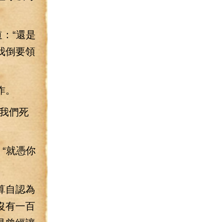
：“還是
我倒要領
作。
我們死
“就憑你
算自認為
沒有一百