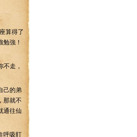
座算得了
強勉強！
你不走，
自己的弟
，那就不
就通往仙
住呼吸盯