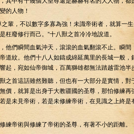
，其中有十幾個大圣尊還是赫赫有名的大人物，都
變的人物！
之輩，不以數字多寡為強！未識帝術者，就算一生
是枉廢修行而己。”十八獸之首冷冷地說道。
他們瞬間血氣沖天，滾滾的血氣翻滾不止。瞬間
帝道紋。他們十八人如鑄成綿延萬里的長城一般，
響起，宛如仙帝御城，百萬獅雄都無法踏越雷池半
之首這話雖然難聽，但也有一大部分是實情，對
無價，就算是出身于大教疆國的圣尊，那怕修練再
若是未見帝術，若是未修練帝術，在見識之上終是
練帝術與修練了帝術的圣尊，有著不小的距離。