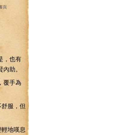
書頁
是，也有
賢內助。
，覆手為
不舒服，但
輕輕地嘆息