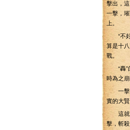
擊出，這
一擊，璀
上。
“不好
算是十八
戰。
“轟”
時為之崩
一擊落
實的大賢
這就像
擊，斬殺