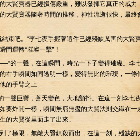
大賢寶器已經損傷嚴重，難以發揮它真正的威力
的大賢寶器隨著時間的推移，神性流逝很快，最終
結束吧。”李七夜手握著這件已經殘缺厲害的大賢
瞬間運轉“璀璨一擊”！
—”的一聲，在這瞬間，時光一下子變得璀璨。李
的右手瞬間如同透明一樣，變得無比的璀璨，一條
他的手臂之上。
的一聲巨響，蒼天變色，大地顫抖。在這一刻李七
如要炸開一樣，瞬間無窮無盡的大賢法則交織在一
生的大賢從里面走了出來。
了極限，無敵大賢鎮殺而出，在這一刻，殘缺的