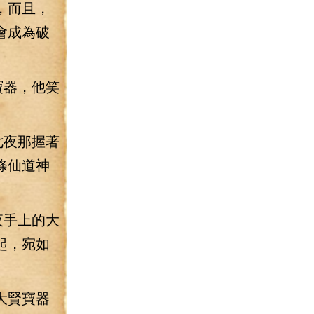
，而且，
會成為破
寶器，他笑
七夜那握著
條仙道神
夜手上的大
起，宛如
大賢寶器