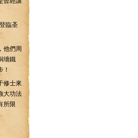
是曾經讓
登臨圣
，他們周
銅墻鐵
步！
于修士來
強大功法
有所限