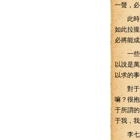
一聲，必
此時，
如此拉攏
必將能成
一些修
以說是萬
以求的事
對于神
嘛？很抱
于所謂的
于我，我
李七夜