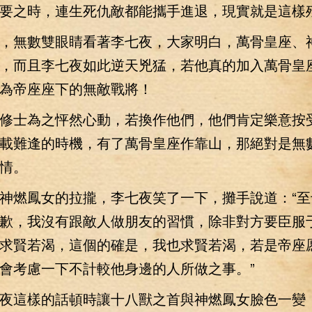
要之時，連生死仇敵都能攜手進退，現實就是這樣
無數雙眼睛看著李七夜，大家明白，萬骨皇座、
，而且李七夜如此逆天兇猛，若他真的加入萬骨皇
為帝座座下的無敵戰將！
士為之怦然心動，若換作他們，他們肯定樂意按
載難逢的時機，有了萬骨皇座作靠山，那絕對是無
情。
燃鳳女的拉攏，李七夜笑了一下，攤手說道：“至
歉，我沒有跟敵人做朋友的習慣，除非對方要臣服
求賢若渴，這個的確是，我也求賢若渴，若是帝座
會考慮一下不計較他身邊的人所做之事。”
這樣的話頓時讓十八獸之首與神燃鳳女臉色一變