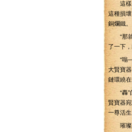
這樣的
這種損壞
銅爛鐵。
“那就
了一下，
“嗡—
大賢寶器
鏈環繞在
“轟”
賢寶器宛
一尊活生
璀璨到