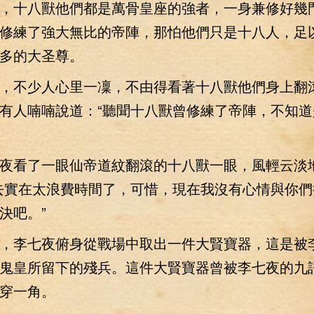
十八獸他們都是萬骨皇座的強者，一身兼修好幾
修練了強大無比的帝陣，那怕他們只是十八人，足
多的大圣尊。
不少人心里一凜，不由得看著十八獸他們身上翻
有人喃喃說道：“聽聞十八獸曾修練了帝陣，不知道
看了一眼仙帝道紋翻滾的十八獸一眼，風輕云淡
去實在太浪費時間了，可惜，現在我沒有心情與你們
決吧。”
李七夜俯身從戰場中取出一件大賢寶器，這是被
鬼皇所留下的殘兵。這件大賢寶器曾被李七夜的九
穿一角。