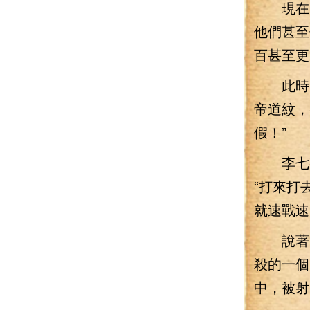
現在，
他們甚至
百甚至更
此時，
帝道紋，
假！”
李七夜
“打來打
就速戰速
說著，
殺的一個
中，被射