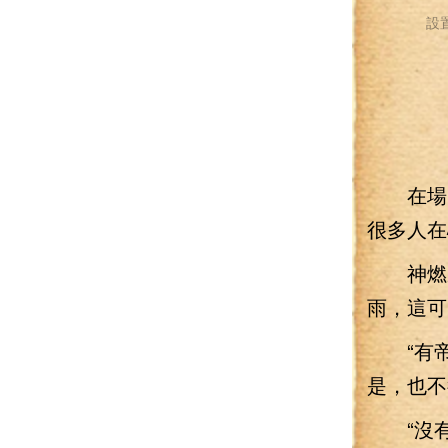
設
在場中
很多人在
神燃鳳
雨，這可
“有帝
是，也不
“沒有