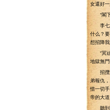
女還好一
“閣下
李七夜
什么？要
想招降我
“冥頑不
地獄無門
招攬不
弟報仇，
惜一切手
帝的大道
聽到這