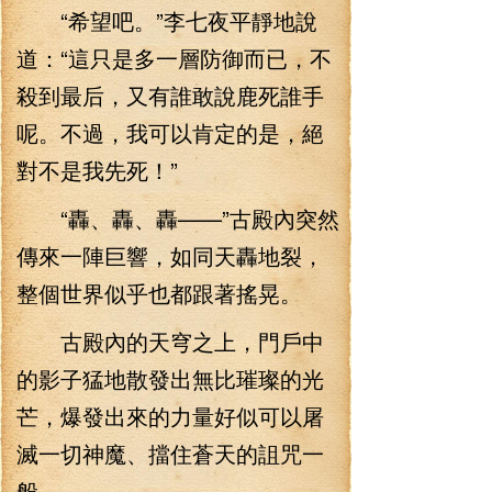
“希望吧。”李七夜平靜地說
道：“這只是多一層防御而已，不
殺到最后，又有誰敢說鹿死誰手
呢。不過，我可以肯定的是，絕
對不是我先死！”
“轟、轟、轟——”古殿內突然
傳來一陣巨響，如同天轟地裂，
整個世界似乎也都跟著搖晃。
古殿內的天穹之上，門戶中
的影子猛地散發出無比璀璨的光
芒，爆發出來的力量好似可以屠
滅一切神魔、擋住蒼天的詛咒一
般。