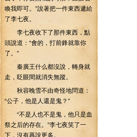
喚我即可。”說著把一件東西遞給
了李七夜。
李七夜收下了那件東西，點
頭說道：“會的，打前鋒就靠你
了。”
秦廣王什么都沒說，轉身就
走，眨眼間就消失無蹤。
秋容晚雪不由奇怪地問道：
“公子，他是人還是鬼？”
“不是人也不是鬼，他只是血
祭之后的存在。”李七夜笑了一
下，沒有再說更多。