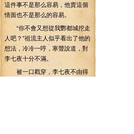
這件事不是那么容易，他賣這個
情面也不是那么的容易。
“你不會又想從我酆都城挖走
人吧？”祖流主人似乎看出了他的
想法，冷冷一哼，寒聲說道，對
李七夜十分不滿。
被一口戳穿，李七夜不由得
尷尬地搓了搓手，干笑一聲，說
道：“事情是這樣的，你、你不覺
得黃腳夫值得培養一下嗎？”。
“黃腳夫！”祖流主人冷笑一
聲，說道：“當年你挖走冥渡還不