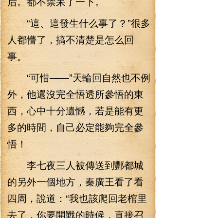
后。都不禁呆了一下。
“這、這發生什么事了？”很多
人都懵了，搞不清楚是怎么回
事。
“可惜——”天輪回自然也不例
外，他還沒完全悟透所參悟的東
西，心中十分遺憾，若是能有更
多的時間，自己必定能夠完全參
悟！
李七夜三人被傳送到酆都城
的另外一個地方，秦廣王看了看
四周，說道：“我也該爬回老棺里
去了，你要開戰的時候，直接召