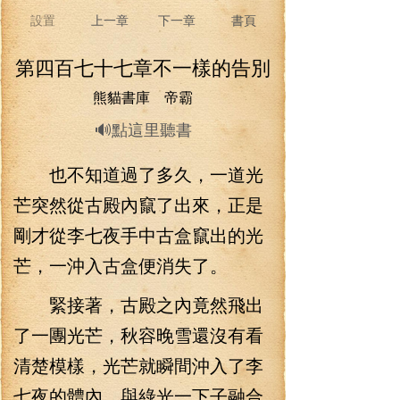
設置
上一章
下一章
書頁
第四百七十七章不一樣的告別
熊貓書庫 帝霸
🔊點這里聽書
也不知道過了多久，一道光
芒突然從古殿內竄了出來，正是
剛才從李七夜手中古盒竄出的光
芒，一沖入古盒便消失了。
緊接著，古殿之內竟然飛出
了一團光芒，秋容晚雪還沒有看
清楚模樣，光芒就瞬間沖入了李
七夜的體內，與綠光一下子融合