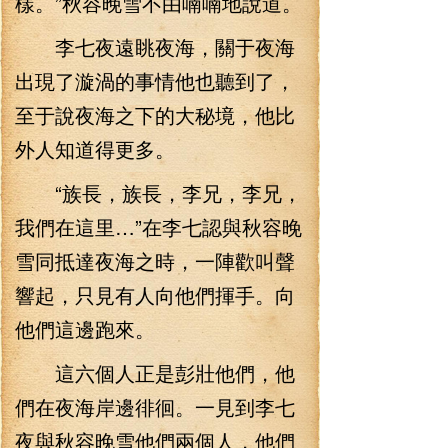
樣。”秋容晚雪不由喃喃地說道。
李七夜遠眺夜海，關于夜海
出現了漩渦的事情他也聽到了，
至于說夜海之下的大秘境，他比
外人知道得更多。
“族長，族長，李兄，李兄，
我們在這里…”在李七認與秋容晚
雪同抵達夜海之時，一陣歡叫聲
響起，只見有人向他們揮手。向
他們這邊跑來。
這六個人正是彭壯他們，他
們在夜海岸邊徘徊。一見到李七
夜與秋容晚雪他們兩個人，他們