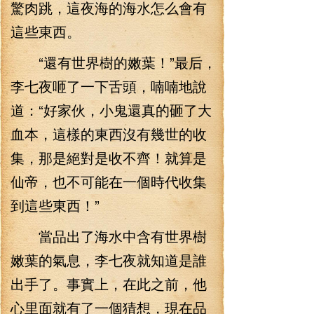
驚肉跳，這夜海的海水怎么會有
這些東西。
“還有世界樹的嫩葉！”最后，
李七夜咂了一下舌頭，喃喃地說
道：“好家伙，小鬼還真的砸了大
血本，這樣的東西沒有幾世的收
集，那是絕對是收不齊！就算是
仙帝，也不可能在一個時代收集
到這些東西！”
當品出了海水中含有世界樹
嫩葉的氣息，李七夜就知道是誰
出手了。事實上，在此之前，他
心里面就有了一個猜想，現在品