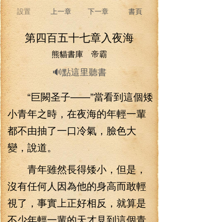
設置
上一章
下一章
書頁
第四百五十七章入夜海
熊貓書庫 帝霸
🔊點這里聽書
“巨闕圣子——”當看到這個矮
小青年之時，在夜海的年輕一輩
都不由抽了一口冷氣，臉色大
變，說道。
青年雖然長得矮小，但是，
沒有任何人因為他的身高而敢輕
視了，事實上正好相反，就算是
不少年輕一輩的天才見到這個青