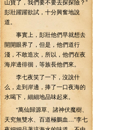
山寶了，我們要不要去探探險？”
彭壯躍躍欲試，十分興奮地說
道。
事實上，彭壯他們早就想去
開開眼界了，但是，他們道行
淺，不敢造次，所以，他們在夜
海岸邊徘徊，等族長他們來。
李七夜笑了一下，沒說什
么，走到岸邊，捧了一口夜海的
水喝下，細細地品味起來。
“萬仙歸源草、諸神伏魔樹、
天究無雙水、百道極鵬血…”李七
夜細細品著這海水的味道，不由