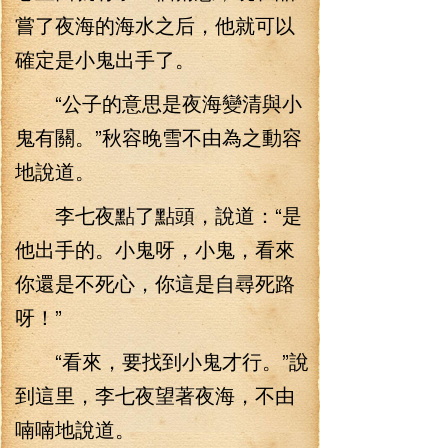
嘗了夜海的海水之后，他就可以
確定是小鬼出手了。
“公子的意思是夜海變清與小
鬼有關。”秋容晚雪不由為之動容
地說道。
李七夜點了點頭，說道：“是
他出手的。小鬼呀，小鬼，看來
你還是不死心，你這是自尋死路
呀！”
“看來，要找到小鬼才行。”說
到這里，李七夜望著夜海，不由
喃喃地說道。