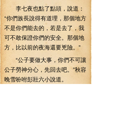
李七夜也點了點頭，說道：
“你們族長說得有道理，那個地方
不是你們能去的，若是去了，我
可不敢保證你們的安全。那個地
方，比以前的夜海還要兇險。”
“公子要做大事，你們不可讓
公子勞神分心，先回去吧。”秋容
晚雪吩咐彭壯六小說道。
秋容晚雪知道事態嚴重，她
并不希望她公子爺為了六小分心
而喪命于這酆都城。
雖然彭壯六小是十分渴望進