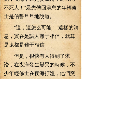
不死人！”最先傳回消息的年輕修
士是信誓旦旦地說道。
“這，這怎么可能！”這樣的消
息，實在是讓人難于相信，就算
是鬼都是難于相信。
但是，很快有人得到了求
證，在夜海發生變異的時候，不
少年輕修士在夜海打漁，他們突
然被巨浪拋上了天空，他們當時
都以為死定了，但是，當再次落
入夜海的時候，發現夜海不再是
一個兇地，再也淹不死人，海水