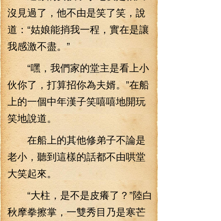
沒見過了，他不由是笑了笑，說
道：“姑娘能捎我一程，實在是讓
我感激不盡。”
“嘿，我們家的堂主是看上小
伙你了，打算招你為夫婿。”在船
上的一個中年漢子笑嘻嘻地開玩
笑地說道。
在船上的其他修弟子不論是
老小，聽到這樣的話都不由哄堂
大笑起來。
“大柱，是不是皮癢了？”陸白
秋摩拳擦掌，一雙秀目乃是寒芒