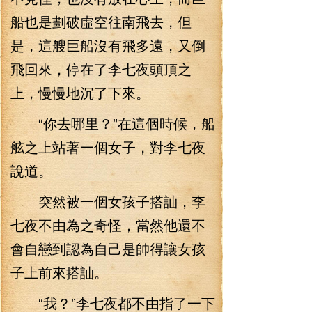
船也是劃破虛空往南飛去，但
是，這艘巨船沒有飛多遠，又倒
飛回來，停在了李七夜頭頂之
上，慢慢地沉了下來。
“你去哪里？”在這個時候，船
舷之上站著一個女子，對李七夜
說道。
突然被一個女孩子搭訕，李
七夜不由為之奇怪，當然他還不
會自戀到認為自己是帥得讓女孩
子上前來搭訕。
“我？”李七夜都不由指了一下