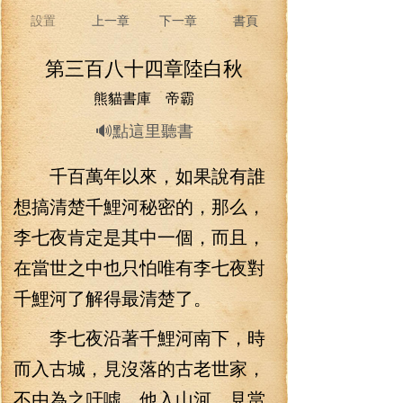
設置
上一章
下一章
書頁
第三百八十四章陸白秋
熊貓書庫 帝霸
🔊點這里聽書
千百萬年以來，如果說有誰
想搞清楚千鯉河秘密的，那么，
李七夜肯定是其中一個，而且，
在當世之中也只怕唯有李七夜對
千鯉河了解得最清楚了。
李七夜沿著千鯉河南下，時
而入古城，見沒落的古老世家，
不由為之吁噓，他入山河，見當