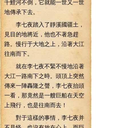
千鯉河不倒，它就能一世又一世
地傳承下去。
李七夜踏入了靜溪國疆土，
見目的地將近，他也不著急趕
路。慢行于大地之上，沿著大江
往南而下。
就在李七夜不緊不慢地沿著
大江一路南下之時。頭頂上突然
傳來一陣轟隆之聲，李七夜抬頭
一看，那竟然是一艘巨船在天空
上飛行，也是往南而去！
對于這樣的事情，李七夜并
不見怪，也沒有放在心上，而巨